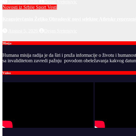
August 6, 2026
Dejan Sretenovic
Novosti iz Srbije
Sport
Vesti
Kragujevčanin Željko Obradović novi selektor Atletske reprezent
August 5, 2026
Dejan Sretenovic
Misija
Humana misija radija je da širi i pruža informacije o životu i humanos
sa invaliditetom zavredi pažnju povodom obeležavanja kakvog datuma
Video