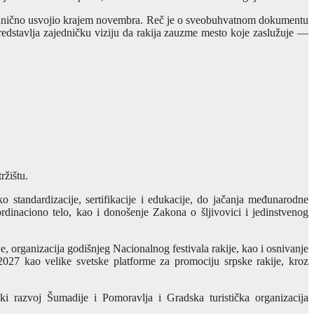
je zvanično usvojio krajem novembra. Reč je o sveobuhvatnom dokumentu
edstavlja zajedničku viziju da rakija zauzme mesto koje zaslužuje —
tržištu.
o standardizacije, sertifikacije i edukacije, do jačanja međunarodne
rdinaciono telo, kao i donošenje Zakona o šljivovici i jedinstvenog
ije, organizacija godišnjeg Nacionalnog festivala rakije, kao i osnivanje
 2027 kao velike svetske platforme za promociju srpske rakije, kroz
ki razvoj Šumadije i Pomoravlja i Gradska turistička organizacija