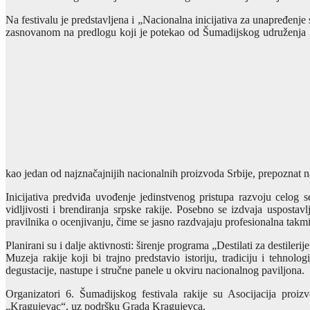
Na festivalu je predstavljena i „Nacionalna inicijativa za unapređen
zasnovanom na predlogu koji je potekao od Šumadijskog udruženja i 
kao jedan od najznačajnijih nacionalnih proizvoda Srbije, prepozna
Inicijativa predviđa uvođenje jedinstvenog pristupa razvoju celog s
vidljivosti i brendiranja srpske rakije. Posebno se izdvaja uspost
pravilnika o ocenjivanju, čime se jasno razdvajaju profesionalna takmič
Planirani su i dalje aktivnosti: širenje programa „Destilati za destiler
Muzeja rakije koji bi trajno predstavio
istoriju, tradiciju i tehno
degustacije, nastupe i stručne panele u okviru nacionalnog paviljona.
Organizatori 6. Šumadijskog festivala rakije su Asocijacija proi
„Kragujevac“, uz podršku Grada Kragujevca.