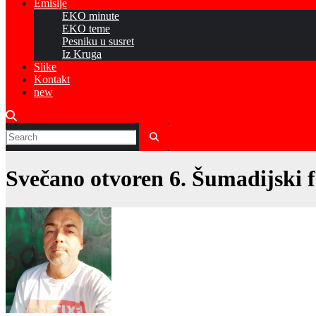
Emisije
EKO minute
EKO teme
Pesniku u susret
Iz Kruga
Slike
Kontakt
new
Svečano otvoren 6. Šumadijski fe