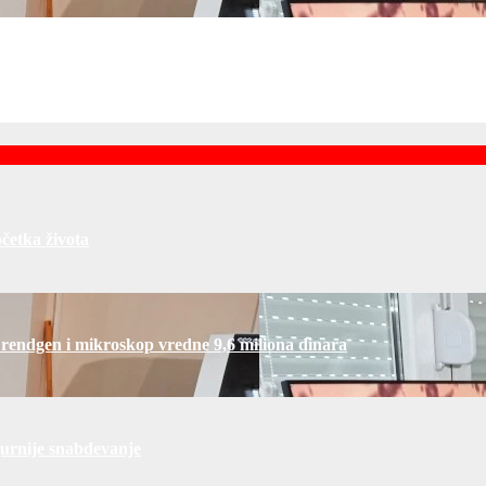
gurnije snabdevanje
četka života
 rendgen i mikroskop vredne 9,6 miliona dinara
gurnije snabdevanje