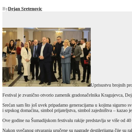
By
Dejan Sretenovic
Uprisustvu brojnih pro
Festival je zvanično otvorio zamenik gradonačelnika Kragujevca, Deja
Srećan sam što još uvek pripadamo generacijama u kojima sigurno svaka
i srpskog domaćina, simbol prijateljstva, simbol zajedništva – kazao je
Ove godine na Šumadijskom festivalu rakije predstavlja se više od 40 de
Nakon svečanog otvaranja uručene su nagrade destilerijama čije su ra