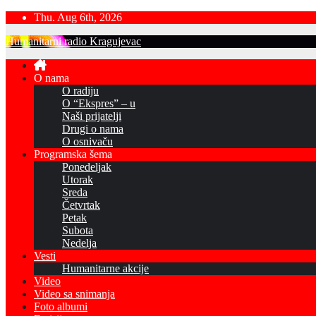
Skip
Thu. Aug 6th, 2026
to
Humanitarni radio Kragujevac
content
O nama
O radiju
O “Ekspres” – u
Naši prijatelji
Drugi o nama
O osnivaču
Programska šema
Ponedeljak
Utorak
Sreda
Četvrtak
Petak
Subota
Nedelja
Vesti
Humanitarne akcije
Video
Video sa snimanja
Foto albumi