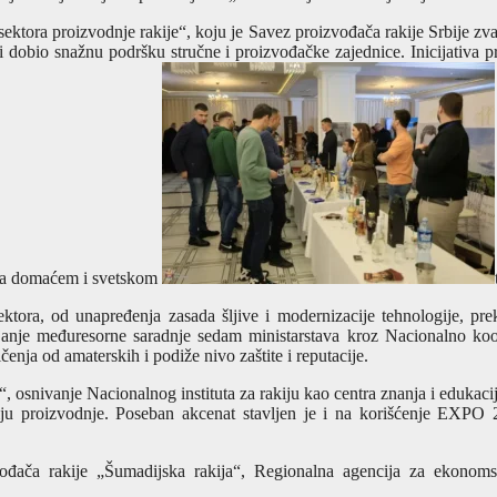
je sektora proizvodnje rakije“, koju je Savez proizvođača rakije Srbi
dobio snažnu podršku stručne i proizvođačke zajednice. Inicijativa pr
t na domaćem i svetskom
ektora, od unapređenja zasada šljive i modernizacije tehnologije, prek
avljanje međuresorne saradnje sedam ministarstava kroz Nacionalno koo
enja od amaterskih i podiže nivo zaštite i reputacije.
ije“, osnivanje Nacionalnog instituta za rakiju kao centra znanja i edukac
logiju proizvodnje. Poseban akcenat stavljen je i na korišćenje EXPO
zvođača rakije „Šumadijska rakija“, Regionalna agencija za ekonoms