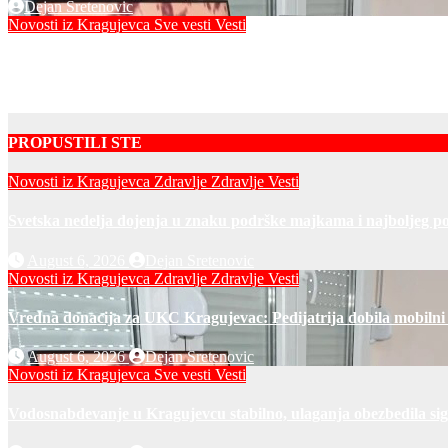
Dejan Sretenovic
Novosti iz Kragujevca
Sve vesti
Vesti
Vodosnabdevanje u Kragujevcu stabilno, ulaganja obezbedila si
Dejan Sretenovic
PROPUSTILI STE
Novosti iz Kragujevca
Zdravlje
Zdravlje Vesti
Svetska nedelja dojenja u znaku podrške majkama i najboljeg po
August 6, 2026
Dejan Sretenovic
Novosti iz Kragujevca
Zdravlje
Zdravlje Vesti
Vredna donacija za UKC Kragujevac: Pedijatrija dobila mobilni
August 6, 2026
Dejan Sretenovic
Novosti iz Kragujevca
Sve vesti
Vesti
Vodosnabdevanje u Kragujevcu stabilno, ulaganja obezbedila si