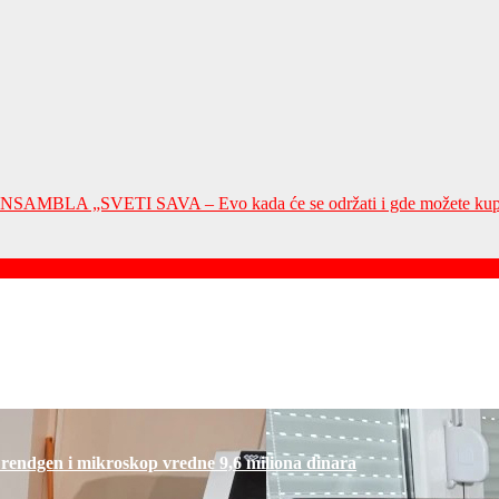
„SVETI SAVA – Evo kada će se održati i gde možete kupit
četka života
 rendgen i mikroskop vredne 9,6 miliona dinara