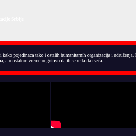
acije Srbije
ti kako pojedinaca tako i ostalih humanitarnih organizacija i udruženja
, a u ostalom vremenu gotovo da ih se retko ko seća.