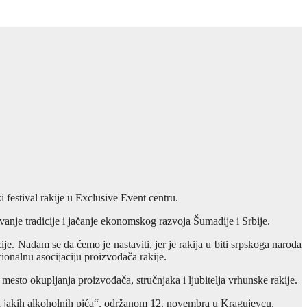
 festival rakije u Exclusive Event centru.
anje tradicije i jačanje ekonomskog razvoja Šumadije i Srbije.
e. Nadam se da ćemo je nastaviti, jer je rakija u biti srpskoga naroda
cionalnu asocijaciju proizvođača rakije.
 mesto okupljanja proizvođača, stručnjaka i ljubitelja vrhunske rakije.
eta jakih alkoholnih pića“, održanom 12. novembra u Kragujevcu.