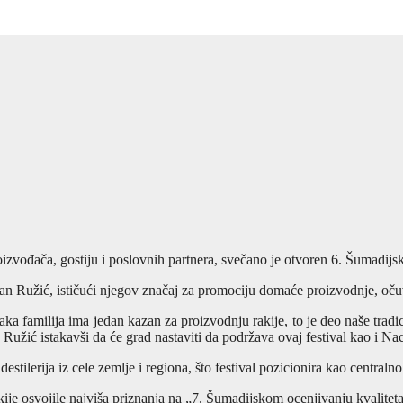
izvođača, gostiju i poslovnih partnera, svečano je otvoren 6. Šumadijski
n Ružić, ističući njegov značaj za promociju domaće proizvodnje, očuv
 familija ima jedan kazan za proizvodnju rakije, to je deo naše tradicij
 Ružić istakavši da će grad nastaviti da podržava ovaj festival kao i Na
stilerija iz cele zemlje i regiona, što festival pozicionira kao centralno
kije osvojile najviša priznanja na „7. Šumadijskom ocenjivanju kvalit