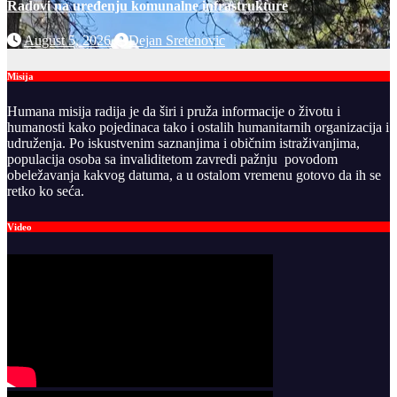
Radovi na uređenju komunalne infrastrukture
August 5, 2026
Dejan Sretenovic
Misija
Humana misija radija je da širi i pruža informacije o životu i
humanosti kako pojedinaca tako i ostalih humanitarnih organizacija i
udruženja. Po iskustvenim saznanjima i običnim istraživanjima,
populacija osoba sa invaliditetom zavredi pažnju povodom
obeležavanja kakvog datuma, a u ostalom vremenu gotovo da ih se
retko ko seća.
Video