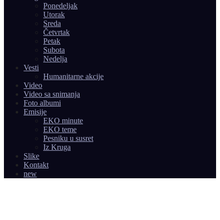
Ponedeljak
Utorak
Sreda
Četvrtak
Petak
Subota
Nedelja
Vesti
Humanitarne akcije
Video
Video sa snimanja
Foto albumi
Emisije
EKO minute
EKO teme
Pesniku u susret
Iz Kruga
Slike
Kontakt
new