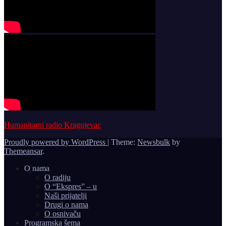
Humanitarni radio Kragujevac
Proudly powered by WordPress
|
Theme:
Newsbulk
by
Themeansar
.
O nama
O radiju
O “Ekspres” – u
Naši prijatelji
Drugi o nama
O osnivaču
Programska šema