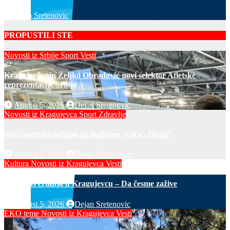
Dejan Sretenovic
PROPUSTILI STE
Novosti iz Srbije
Sport
Vesti
Kragujevčanin Željko Obradović novi selektor Atletske
reprezentacije Srbije
August 5, 2026
Dejan Sretenovic
Novosti iz Kragujevca
Sport
Zdravlje
Novi sportski poligon za mališane vrtića „Duga“
August 5, 2026
Dejan Sretenovic
Kultura
Novosti iz Kragujevca
Vesti
Javni čas crtanja u Kragujevcu – Da česme zažive
August 5, 2026
Dejan Sretenovic
EKO teme
Novosti iz Kragujevca
Vesti