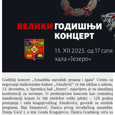
Godišnji koncert „Ansambla narodnih pesama i igara“ Centra za
negovanje tradicionalne kulture „Abrašević“ će biti održan u subotu,
13. decembra, u Sportskoj hali „Jezero“, najavljeno je na današnjoj
konferenciji za novinare. O predstojećem koncertu kao centralnoj
manifestaciji kojom će biti obeležen veliki jubilej – 120 godina
postojanja i rada kragujevačkog Abraševića, govorili su urednik
programa, Ilija Stepanović, članica prvog izvođačkog ansambla,
Dunja Gicić i, u ime Grada Kragujevca, članica Gradskog veća za