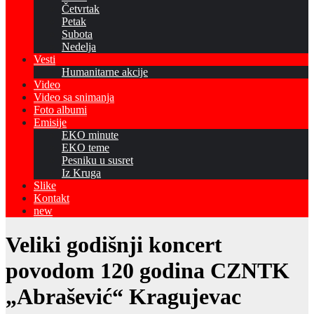
Četvrtak
Petak
Subota
Nedelja
Vesti
Humanitarne akcije
Video
Video sa snimanja
Foto albumi
Emisije
EKO minute
EKO teme
Pesniku u susret
Iz Kruga
Slike
Kontakt
new
Veliki godišnji koncert
povodom 120 godina CZNTK
„Abrašević“ Kragujevac