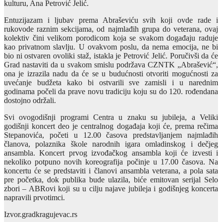
kulturu, Ana Petrović Jelić.
Entuzijazam i ljubav prema Abraševiću svih koji ovde rade i
rukovode raznim sekcijama, od najmlađih grupa do veterana, ovaj
kolektiv čini velikom porodicom koja se svakom događaju raduje
kao privatnom slavlju. U ovakvom poslu, da nema emocija, ne bi
bio ni ostvaren ovoliki staž, istakla je Petrović Jelić. Poručivši da će
Grad nastaviti da u svakom smislu podržava CZNTK „Abrašević“,
ona je izrazila nadu da će se u budućnosti otvoriti mogućnosti za
uvećanje budžeta kako bi ostvarili sve zamisli i u narednim
godinama počeli da prave novu tradiciju koju su do 120. rođendana
dostojno održali.
Svi ovogodišnji programi Centra u znaku su jubileja, a Veliki
godišnji koncert deo je centralnog događaja koji će, prema rečima
Stepanovića, početi u 12.00 časova predstavljanjem najmlađih
članova, polaznika škole narodnih igara omladinskog i dečjeg
ansambla. Koncert prvog izvođačkog ansambla koji će izvesti i
nekoliko potpuno novih koreografija počinje u 17.00 časova. Na
koncertu će se predstaviti i članovi ansambla veterana, a pola sata
pre početka, dok publika bude ulazila, biće emitovan serijal Selo
zbori – ABRovi koji su u cilju najave jubileja i godišnjeg koncerta
napravili prvotimci.
Izvor.gradkragujevac.rs