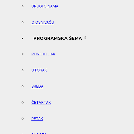
DRUGI O NAMA
O OSNIVAČU
PROGRAMSKA ŠEMA
PONEDELJAK
UTORAK
SREDA
ČETVRTAK
PETAK