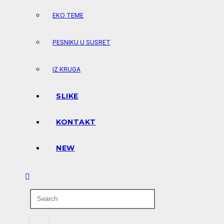
EKO TEME
PESNIKU U SUSRET
IZ KRUGA
SLIKE
KONTAKT
NEW