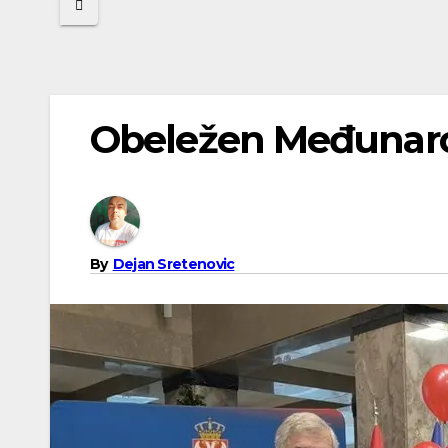
Obeležen Međunarod
By
Dejan Sretenovic