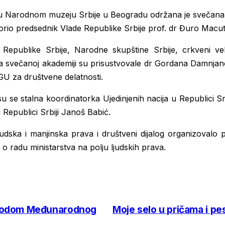
arodnom muzeju Srbije u Beogradu održana je svečana aka
tvorio predsednik Vlade Republike Srbije prof. dr Đuro Macut
 Republike Srbije, Narodne skupštine Srbije, crkveni veli
evca svečanoj akademiji su prisustvovale dr Gordana Damnjan
 GU za društvene delatnosti.
su se stalna koordinatorka Ujedinjenih nacija u Republici Sr
 Republici Srbiji Janoš Babić.
ljudska i manjinska prava i društveni dijalog organizova
l o radu ministarstva na polju ljudskih prava.
ovodom Međunarodnog
Moje selo u pričama i 