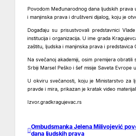
Povodom Međunarodnog dana ljudskih prava u N
i manjinska prava i društveni dijalog, koju je o
Događaju su prisustvovali predstavnici Vlade
institucija i organizacija. U ime grada Kraguj
zaštitu, ljudska i manjinska prava i predstavica
Na svečanoj akademiji, osim premijera obratili 
Srbiji Marsel Peško i šef misije Saveta Evrope u
U okviru svečanosti, koju je Ministarstvo za 
pravde i mira, prikazan je kratak video materija
Izvor.gradkragujevac.rs
Ombudsmanka Jelena Milivojević p
Post
dana ljudskih prava