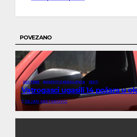
navigation
POVEZANO
EKO TEME
NOVOSTI IZ KRAGUJEVCA
VESTI
Vatrogasci ugasili 14 požara u o
DEJAN SRETENOVIC