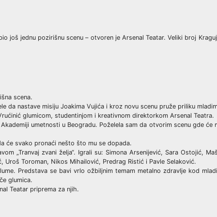
io još jednu pozirišnu scenu – otvoren je Arsenal Teatar. Veliki broj Krag
išna scena.
žele da nastave misiju Joakima Vujića i kroz novu scenu pruže priliku mladim
rućinić glumicom, studentinjom i kreativnom direktorkom Arsenal Teatra.
a Akademiji umetnosti u Beogradu. Poželela sam da otvorim scenu gde će mo
 da će svako pronaći nešto što mu se dopada.
vom „Tranvaj zvani želja“. Igrali su: Simona Arsenijević, Sara Ostojić, Maš
, Uroš Toroman, Nikos Mihailović, Predrag Ristić i Pavle Selaković.
lume. Predstava se bavi vrlo ožbiljnim temam metalno zdravlje kod mladih
iče glumica.
al Teatar priprema za njih.