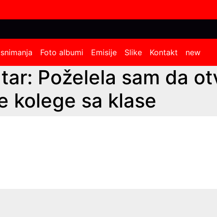
 snimanja
Foto albumi
Emisije
Slike
Kontakt
new
atar: Poželela sam da o
e kolege sa klase