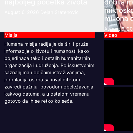
najboljeg početka života
dobila m
mikrosk
August 6, 2026
Dejan Sretenovic
miliona 
August 6, 2
Misija
Video
Humana misija radija je da širi i pruža
informacije o životu i humanosti kako
pojedinaca tako i ostalih humanitarnih
organizacija i udruženja. Po iskustvenim
saznanjima i običnim istraživanjima,
populacija osoba sa invaliditetom
zavredi pažnju povodom obeležavanja
kakvog datuma, a u ostalom vremenu
gotovo da ih se retko ko seća.