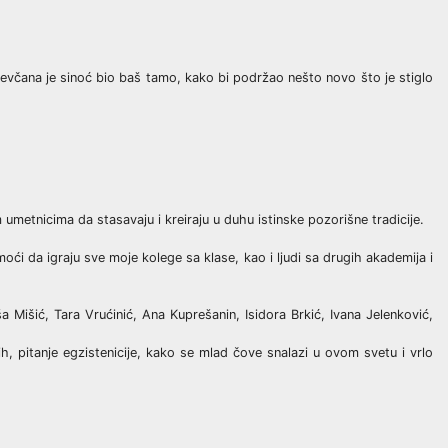
ujevčana je sinoć bio baš tamo, kako bi podržao nešto novo što je stiglo
 umetnicima da stasavaju i kreiraju u duhu istinske pozorišne tradicije.
ći da igraju sve moje kolege sa klase, kao i ljudi sa drugih akademija i
a Mišić, Tara Vrućinić, Ana Kuprešanin, Isidora Brkić, Ivana Jelenković,
, pitanje egzistenicije, kako se mlad čove snalazi u ovom svetu i vrlo