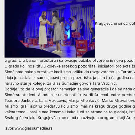
Kragujevc je sinoć dob
u grad. U urbanom prostoru i uz ovacije publike otvorena je nova pozor
U gradu koji nosi titulu kolevke srpskog pozorišta, inicijatori projekta 
Sinoć smo nakon prestave imali smo priliku da razgovaramo sa Tarom V
Ideja je nastala iz same ljubavi prema pozorištu, ja sam treća godina n
naravno starije kolege, za Glas Šumadije govori Tara Vrućinić.
Dodaje i to da je ovaj prostor namenjen za sve generacije i da se nada
Sinoć su studenti Akademije umetnosti i otvorili Arsenal teatar predsta
Teodora Janković, Lana Vukićević, Marija Milenković, Marko Milovanović
Mi smo igrali ispitnu predstvu koju smo imali na kragu druge godine g
važna tema – nasilje nad ženama i kako ljudi sa strane na to gledaju, ist
Svakog četvrtaka Kragujevčani će moći da uživaju u programu koji Arsen
Izvor.www.glassumadije.rs