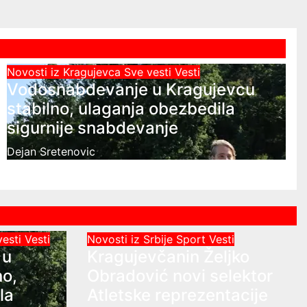
Novosti iz Kragujevca
Sve vesti
Vesti
Vodosnabdevanje u Kragujevcu
stabilno, ulaganja obezbedila
sigurnije snabdevanje
Dejan Sretenovic
vesti
Vesti
Novosti iz Srbije
Sport
Vesti
 u
Kragujevčanin Željko
no,
Obradović novi selektor
la
Atletske reprezentacije