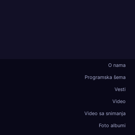
O nama
Programska šema
Vesti
Video
Video sa snimanja
Foto albumi