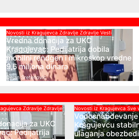
Novosti iz Kragujevca
Zdravlje
Zdravlje Vesti
Vredna donacija za UKC
Kragujevac: Pedijatrija dobila
mobilni rendgen i mikroskop vredne
9,6 miliona dinara
Dejan Sretenovic
Kragujevca
Zdravlje
Zdravlje
Novosti iz Kragujevca
Sve 
Vodosnabdevanje
donacija za UKC
Kragujevcu stabil
ac: Pedijatrija
ulaganja obezbedi