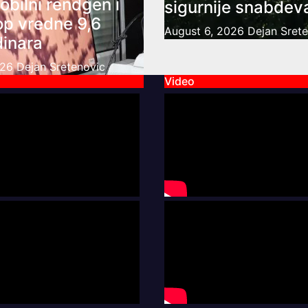
obilni rendgen i
sigurnije snabdev
op vredne 9,6
August 6, 2026
Dejan Sret
dinara
026
Dejan Sretenovic
Video