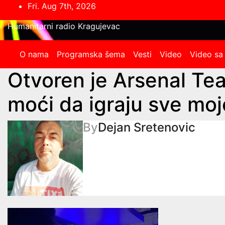
Skip
Fri. Aug 7th, 2026
to
Humanitarni radio Kragujevac
content
O nama
Programska šema
Vesti
Video
Video sa
Otvoren je Arsenal Te
moći da igraju sve moj
By
Dejan Sretenovic