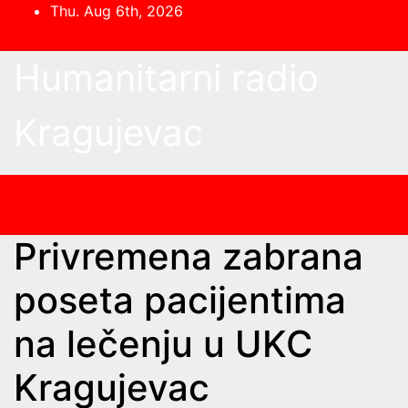
Skip
Thu. Aug 6th, 2026
to
content
Humanitarni radio
Kragujevac
Privremena zabrana
poseta pacijentima
na lečenju u UKC
Kragujevac