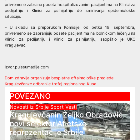
privremene zabrane poseta hospitalizovanim pacijentima na Klinici za
pedijatriju i Klinici za psihijatriju do smirivanja epidemiološke
situacije.
– U skladu sa preporukom Komisije, od petka 19. septembra,
privremeno se zabranjuju posete pacijentima na bolničkom lečenju na
Klinici za pedijatriju i Klinici za psihijatriju, saopštio je UKC
Kragujevac.
Izvor.pulssumadije.com
Post
Dom zdravlja organizuje besplatne oftalmološke preglede
Kragujevčanke odbranile trofej regionalnog Kupa
navigation
POVEZANO
Novosti iz Srbije
Sport
Vesti
Kragujevčanin Željko Obradović
novi selektor Atletske
reprezentacije Srbije