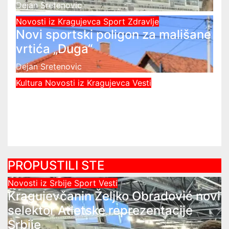
Dejan Sretenovic
Novosti iz Kragujevca
Sport
Zdravlje
Novi sportski poligon za mališane
vrtića „Duga“
Dejan Sretenovic
Kultura
Novosti iz Kragujevca
Vesti
Javni čas crtanja u Kragujevcu –
Da česme zažive
Dejan Sretenovic
PROPUSTILI STE
Novosti iz Srbije
Sport
Vesti
Kragujevčanin Željko Obradović novi
selektor Atletske reprezentacije
Srbije