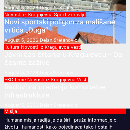
August 5, 2026
Dejan Sretenovic
Novosti iz Kragujevca
Sport
Zdravlje
Novi sportski poligon za mališane
vrtića „Duga“
August 5, 2026
Dejan Sretenovic
Kultura
Novosti iz Kragujevca
Vesti
Javni čas crtanja u Kragujevcu – Da
česme zažive
August 5, 2026
Dejan Sretenovic
EKO teme
Novosti iz Kragujevca
Vesti
Radovi na uređenju komunalne
infrastrukture
August 5, 2026
Dejan Sretenovic
Misija
Humana misija radija je da širi i pruža informacije o
životu i humanosti kako pojedinaca tako i ostalih