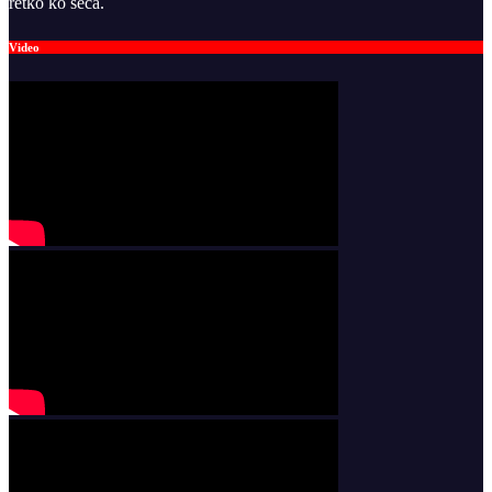
retko ko seća.
Video