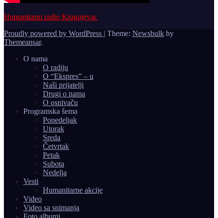
Humanitarni radio Kragujevac
Proudly powered by WordPress
|
Theme:
Newsbulk
by
Themeansar
.
O nama
O radiju
O “Ekspres” – u
Naši prijatelji
Drugi o nama
O osnivaču
Programska šema
Ponedeljak
Utorak
Sreda
Četvrtak
Petak
Subota
Nedelja
Vesti
Humanitarne akcije
Video
Video sa snimanja
Foto albumi