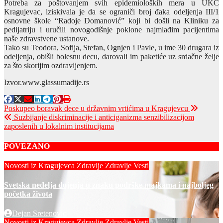
Potreba za poštovanjem svih epidemioloških mera u UKC
Kragujevac, iziskivala je da se ograniči broj đaka odeljenja III/1
osnovne škole “Radoje Domanović” koji bi došli na Kliniku za
pedijatriju i uručili novogodišnje poklone najmlađim pacijentima
naše zdravstvene ustanove.
Tako su Teodora, Sofija, Stefan, Ognjen i Pavle, u ime 30 drugara iz
odeljenja, obišli bolesnu decu, darovali im paketiće uz srdačne želje
za što skorijim ozdravljenjem.
Izvor.www.glassumadije.rs
Post
Poskupeo boravak dece u državnim vrtićima u Kragujevcu
Suzbijanje diskriminacije i anticiganizma senzibilizacijom
navigation
zaposlenih u lokalnim institucijama
POVEZANO
Novosti iz Kragujevca
Zdravlje
Zdravlje Vesti
Svetska nedelja dojenja u znaku podrške majkama i najboljeg
početka života
Dejan Sretenovic
Novosti iz Kragujevca
Zdravlje
Zdravlje Vesti