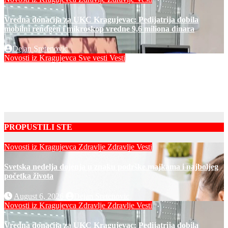
Vredna donacija za UKC Kragujevac: Pedijatrija dobila
mobilni rendgen i mikroskop vredne 9,6 miliona dinara
Dejan Sretenovic
Novosti iz Kragujevca
Sve vesti
Vesti
Vodosnabdevanje u Kragujevcu stabilno, ulaganja obezbedila
sigurnije snabdevanje
Dejan Sretenovic
PROPUSTILI STE
Novosti iz Kragujevca
Zdravlje
Zdravlje Vesti
Svetska nedelja dojenja u znaku podrške majkama i najboljeg
početka života
August 6, 2026
Dejan Sretenovic
Novosti iz Kragujevca
Zdravlje
Zdravlje Vesti
Vredna donacija za UKC Kragujevac: Pedijatrija dobila