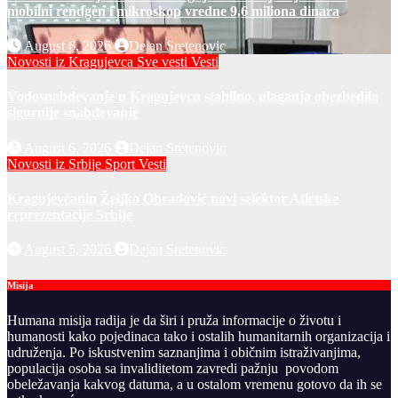
mobilni rendgen i mikroskop vredne 9,6 miliona dinara
August 6, 2026
Dejan Sretenovic
Novosti iz Kragujevca
Sve vesti
Vesti
Vodosnabdevanje u Kragujevcu stabilno, ulaganja obezbedila
sigurnije snabdevanje
August 6, 2026
Dejan Sretenovic
Novosti iz Srbije
Sport
Vesti
Kragujevčanin Željko Obradović novi selektor Atletske
reprezentacije Srbije
August 5, 2026
Dejan Sretenovic
Misija
Humana misija radija je da širi i pruža informacije o životu i
humanosti kako pojedinaca tako i ostalih humanitarnih organizacija i
udruženja. Po iskustvenim saznanjima i običnim istraživanjima,
populacija osoba sa invaliditetom zavredi pažnju povodom
obeležavanja kakvog datuma, a u ostalom vremenu gotovo da ih se