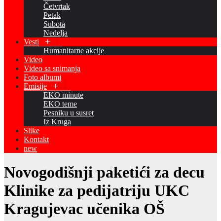
Četvrtak
Petak
Subota
Nedelja
Vesti
Humanitarne akcije
Video
Video sa snimanja
Foto albumi
Emisije
EKO minute
EKO teme
Pesniku u susret
Iz Kruga
Slike
Kontakt
new
Novogodišnji paketići za decu
Klinike za pedijatriju UKC
Kragujevac učenika OŠ