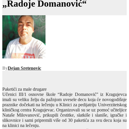
„Radoje Domanović“
By
Dejan Sretenovic
Paketići za male drugare
Učenici III/1 osnovne škole “Radoje Domanović” iz Kragujevca
imali su veliku želju da pažnjom uvesele decu koja će novogodišnje
praznike dočekati na lečenju u Klinici za pedijatriju Univerzitetskog
kliničkog centra Kragujevac. Organizovali su se uz pomoć učiteljice
Nataše Milovanović, prikupili čestitke, slatkiše i slaniše, igračke i
slikovnice i sami pripremili više od 30 paketića za svu decu koja su
na klinici na lečenju.