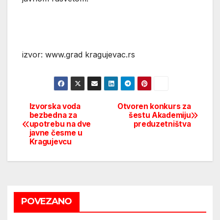
izvor: www.grad kragujevac.rs
Izvorska voda
Otvoren konkurs za
Post
bezbedna za
šestu Akademiju
upotrebu na dve
preduzetništva
navigation
javne česme u
Kragujevcu
POVEZANO