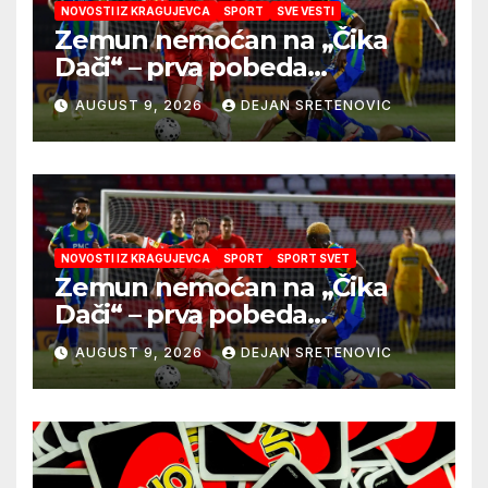
NOVOSTI IZ KRAGUJEVCA
SPORT
SVE VESTI
Zemun nemoćan na „Čika
Dači“ – prva pobeda
Radničkog u drugom
AUGUST 9, 2026
DEJAN SRETENOVIC
mandatu Feđe Dudića
NOVOSTI IZ KRAGUJEVCA
SPORT
SPORT SVET
Zemun nemoćan na „Čika
Dači“ – prva pobeda
Radničkog u drugom
AUGUST 9, 2026
DEJAN SRETENOVIC
mandatu Feđe Dudića