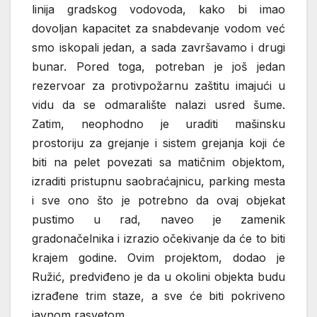
linija gradskog vodovoda, kako bi imao
dovoljan kapacitet za snabdevanje vodom već
smo iskopali jedan, a sada završavamo i drugi
bunar. Pored toga, potreban je još jedan
rezervoar za protivpožarnu zaštitu imajući u
vidu da se odmaralište nalazi usred šume.
Zatim, neophodno je uraditi mašinsku
prostoriju za grejanje i sistem grejanja koji će
biti na pelet povezati sa matičnim objektom,
izraditi pristupnu saobraćajnicu, parking mesta
i sve ono što je potrebno da ovaj objekat
pustimo u rad, naveo je zamenik
gradonačelnika i izrazio očekivanje da će to biti
krajem godine. Ovim projektom, dodao je
Ružić, predviđeno je da u okolini objekta budu
izrađene trim staze, a sve će biti pokriveno
javnom rasvetom.