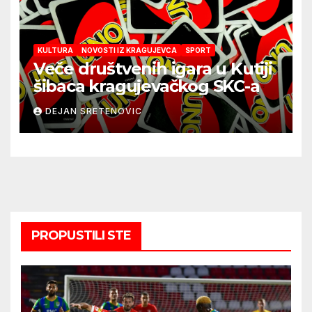
KULTURA
NOVOSTI IZ KRAGUJEVCA
SPORT
Veče društvenih igara u Kutiji
šibaca kragujevačkog SKC-a
DEJAN SRETENOVIC
PROPUSTILI STE