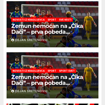
NOVOSTI IZ KRAGUJEVCA
SPORT
SVE VESTI
Zemun nemoćan na „Čika
Dači“ – prva pobeda
Radničkog u drugom
DEJAN SRETENOVIC
mandatu Feđe Dudića
NOVOSTI IZ KRAGUJEVCA
SPORT
SPORT SVET
Zemun nemoćan na „Čika
Dači“ – prva pobeda
Radničkog u drugom
DEJAN SRETENOVIC
mandatu Feđe Dudića