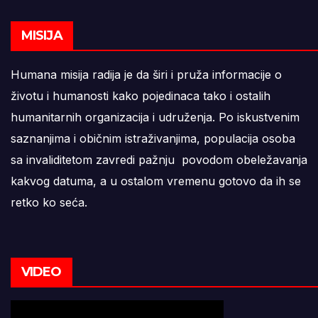
MISIJA
Humana misija radija je da širi i pruža informacije o
životu i humanosti kako pojedinaca tako i ostalih
humanitarnih organizacija i udruženja. Po iskustvenim
saznanjima i običnim istraživanjima, populacija osoba
sa invaliditetom zavredi pažnju povodom obeležavanja
kakvog datuma, a u ostalom vremenu gotovo da ih se
retko ko seća.
VIDEO