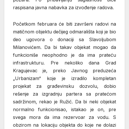
raspisana javna nabavka za izvođenje radova.
Početkom februara će biti završeni radovi na
matičnom objektu dečijeg odmarališta koji je bio
deo ugovora o donaciji sa Slavoljubom
Milanovićem. Da bi takav objekat mogao da
funkcioniše neophodno je da ima prateću
infrastrukturu. Pre nekoliko dana Grad
Kragujevac je, preko Javnog preduzeća
„Urbanizam“ koje je izradilo kompletan
projekat za građevinsku dozvolu, dobio
rešenje za izgradnju partera sa pratećom
sadržinom, rekao je Ružić. Da bi neki objekat
normalno funkcionisao, istakao je on, pre
svega mora da ima rezervoar za vodu. S
obzirom na lokaciju objekta do koje ne dolazi