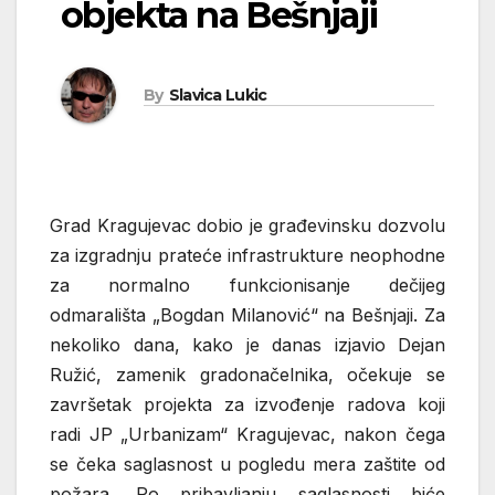
objekta na Bešnjaji
By
Slavica Lukic
Grad Kragujevac dobio je građevinsku dozvolu
za izgradnju prateće infrastrukture neophodne
za normalno funkcionisanje dečijeg
odmarališta „Bogdan Milanović“ na Bešnjaji. Za
nekoliko dana, kako je danas izjavio Dejan
Ružić, zamenik gradonačelnika, očekuje se
završetak projekta za izvođenje radova koji
radi JP „Urbanizam“ Kragujevac, nakon čega
se čeka saglasnost u pogledu mera zaštite od
požara. Po pribavljanju saglasnosti biće