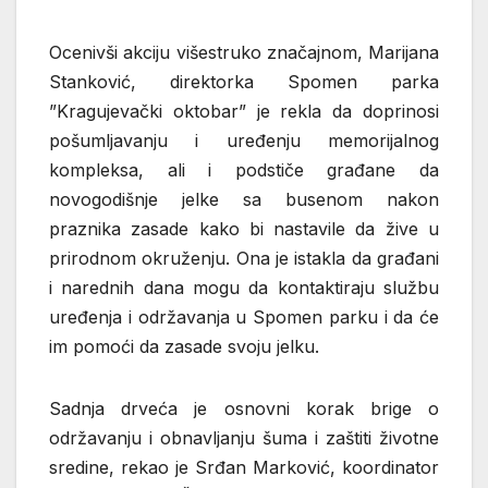
Ocenivši akciju višestruko značajnom, Marijana
Stanković, direktorka Spomen parka
”Kragujevački oktobar” je rekla da doprinosi
pošumljavanju i uređenju memorijalnog
kompleksa, ali i podstiče građane da
novogodišnje jelke sa busenom nakon
praznika zasade kako bi nastavile da žive u
prirodnom okruženju. Ona je istakla da građani
i narednih dana mogu da kontaktiraju službu
uređenja i održavanja u Spomen parku i da će
im pomoći da zasade svoju jelku.
Sadnja drveća je osnovni korak brige o
održavanju i obnavljanju šuma i zaštiti životne
sredine, rekao je Srđan Marković, koordinator