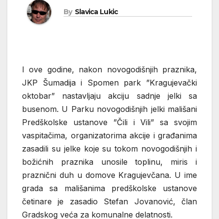
By
Slavica Lukic
I ove godine, nakon novogodišnjih praznika,
JKP Šumadija i Spomen park ”Kragujevački
oktobar” nastavljaju akciju sadnje jelki sa
busenom. U Parku novogodišnjih jelki mališani
Predškolske ustanove ”Čili i Vili” sa svojim
vaspitačima, organizatorima akcije i građanima
zasadili su jelke koje su tokom novogodišnjih i
božićnih praznika unosile toplinu, miris i
praznični duh u domove Kragujevčana. U ime
grada sa mališanima predškolske ustanove
četinare je zasadio Stefan Jovanović, član
Gradskog veća za komunalne delatnosti.