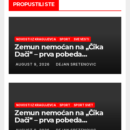
PROPUSTILI STE
NOVOSTI IZ KRAGUJEVCA
SPORT
SVE VESTI
Zemun nemoćan na „Čika
Dači“ – prva pobeda
Radničkog u drugom
AUGUST 9, 2026
DEJAN SRETENOVIC
mandatu Feđe Dudića
NOVOSTI IZ KRAGUJEVCA
SPORT
SPORT SVET
Zemun nemoćan na „Čika
Dači“ – prva pobeda
Radničkog u drugom