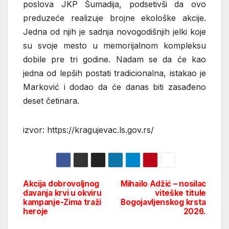
poslova JKP Šumadija, podsetivši da ovo
preduzeće realizuje brojne ekološke akcije.
Jedna od njih je sadnja novogodišnjih jelki koje
su svoje mesto u memorijalnom kompleksu
dobile pre tri godine. Nadam se da će kao
jedna od lepših postati tradicionalna, istakao je
Marković i dodao da će danas biti zasađeno
deset četinara.
izvor: https://kragujevac.ls.gov.rs/
Akcija dobrovoljnog
Mihailo Adžić – nosilac
Post
davanja krvi u okviru
viteške titule
kampanje-Zima traži
Bogojavljenskog krsta
navigation
heroje
2026.