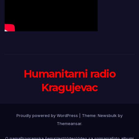
Humanitarni radio
Kragujevac
Proudly powered by WordPress
|
Theme:
Newsbulk
by
Themeansar
.
O nama
Programska šema
Vesti
Video
Video sa snimanja
Foto albumi