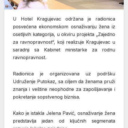
U Hotel Kragujevac održana je radionica
posvećena ekonomskom osnaživanju žena iz
osetljivih kategorija, u okviru projekta „Zajedno
za ravnopravnost“, koji realizuje
Kragujevac
u
saradnji sa
Kabinet ministarke za rodnu
ravnopravnost
.
Radionica je organizovana uz podršku
Udruženje Putokaz
, sa ciljem da ženama pruži
znanja i veštine neophodne za zapošljavanje i
pokretanje sopstvenog biznisa.
Kako je istakla
Jelena Pavić
, osnaživanje žena
predstavlja jedan od ključnih segmenata