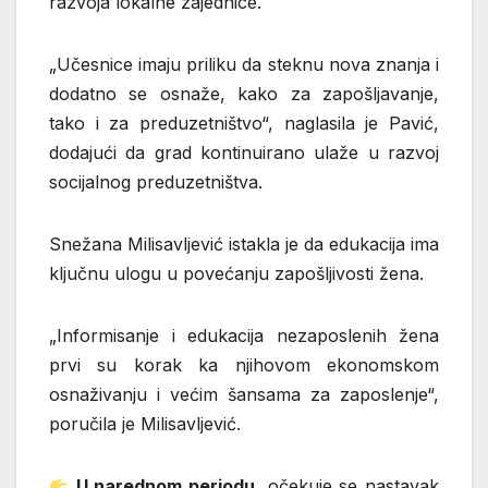
razvoja lokalne zajednice.
„Učesnice imaju priliku da steknu nova znanja i
dodatno se osnaže, kako za zapošljavanje,
tako i za preduzetništvo“, naglasila je Pavić,
dodajući da grad kontinuirano ulaže u razvoj
socijalnog preduzetništva.
Snežana Milisavljević
istakla je da edukacija ima
ključnu ulogu u povećanju zapošljivosti žena.
„Informisanje i edukacija nezaposlenih žena
prvi su korak ka njihovom ekonomskom
osnaživanju i većim šansama za zaposlenje“,
poručila je Milisavljević.
U narednom periodu
, očekuje se nastavak