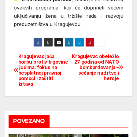
ovakvih programa, koji će doprineti većem
uključivanju žena u tržište rada i razvoju
preduzetništva u Kragujevcu.
Kragujevac jača
Kragujevac obeležio
Post
borbu protiv trgovine
27 godina od NATO
ljudima: fokus na
bombardovanja –
navigation
besplatnoj pravnoj
sećanje na žrtve i
pomoći i zaštiti
heroje
žrtava
POVEZANO