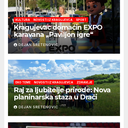
KULTURA
NOVOSTI IZ KRAGUJEVCA
SPORT
Kragujevac domaćin EXPO
karavana „Paviljon igre“
DEJAN SRETENOVIC
EKO TEME
NOVOSTI IZ KRAGUJEVCA
ZDRAVLJE
Raj za ljubitelje prirode: Nova
planinarska staza u Drači
DEJAN SRETENOVIC