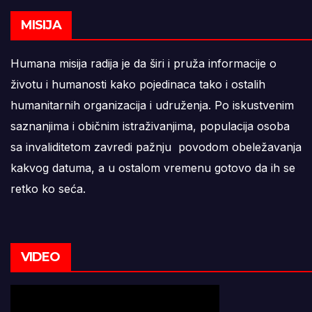
MISIJA
Humana misija radija je da širi i pruža informacije o
životu i humanosti kako pojedinaca tako i ostalih
humanitarnih organizacija i udruženja. Po iskustvenim
saznanjima i običnim istraživanjima, populacija osoba
sa invaliditetom zavredi pažnju povodom obeležavanja
kakvog datuma, a u ostalom vremenu gotovo da ih se
retko ko seća.
VIDEO