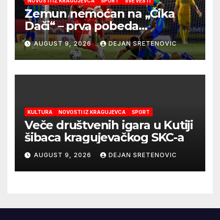
NOVOSTI IZ KRAGUJEVCA
SPORT
SVE VESTI
Zemun nemoćan na „Čika
Dači“ – prva pobeda
Radničkog u drugom
AUGUST 9, 2026
DEJAN SRETENOVIC
mandatu Feđe Dudića
KULTURA
NOVOSTI IZ KRAGUJEVCA
SPORT
Veče društvenih igara u Kutiji
šibaca kragujevačkog SKC-a
AUGUST 9, 2026
DEJAN SRETENOVIC