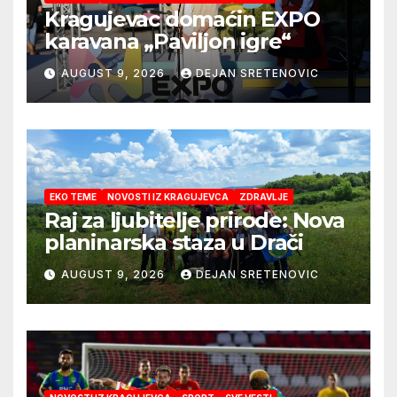
Kragujevac domaćin EXPO
karavana „Paviljon igre“
AUGUST 9, 2026
DEJAN SRETENOVIC
EKO TEME
NOVOSTI IZ KRAGUJEVCA
ZDRAVLJE
Raj za ljubitelje prirode: Nova
planinarska staza u Drači
AUGUST 9, 2026
DEJAN SRETENOVIC