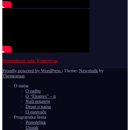
Humanitarni radio Kragujevac
Proudly powered by WordPress
|
Theme:
Newsbulk
by
Themeansar
.
O nama
O radiju
O “Ekspres” – u
Naši prijatelji
Drugi o nama
O osnivaču
Programska šema
Ponedeljak
Utorak