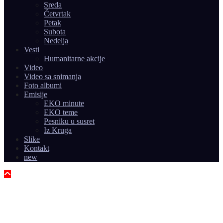
Sreda
Četvrtak
Petak
Subota
Nedelja
Vesti
Humanitarne akcije
Video
Video sa snimanja
Foto albumi
Emisije
EKO minute
EKO teme
Pesniku u susret
Iz Kruga
Slike
Kontakt
new