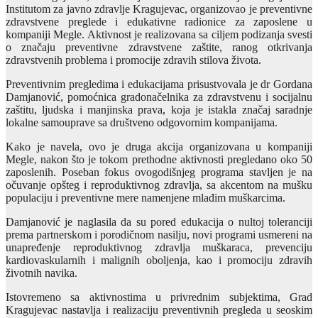
Institutom za javno zdravlje Kragujevac, organizovao je preventivne
zdravstvene preglede i edukativne radionice za zaposlene u
kompaniji Megle. Aktivnost je realizovana sa ciljem podizanja svesti
o značaju preventivne zdravstvene zaštite, ranog otkrivanja
zdravstvenih problema i promocije zdravih stilova života.
Preventivnim pregledima i edukacijama prisustvovala je dr Gordana
Damjanović, pomoćnica gradonačelnika za zdravstvenu i socijalnu
zaštitu, ljudska i manjinska prava, koja je istakla značaj saradnje
lokalne samouprave sa društveno odgovornim kompanijama.
Kako je navela, ovo je druga akcija organizovana u kompaniji
Megle, nakon što je tokom prethodne aktivnosti pregledano oko 50
zaposlenih. Poseban fokus ovogodišnjeg programa stavljen je na
očuvanje opšteg i reproduktivnog zdravlja, sa akcentom na mušku
populaciju i preventivne mere namenjene mlađim muškarcima.
Damjanović je naglasila da su pored edukacija o nultoj toleranciji
prema partnerskom i porodičnom nasilju, novi programi usmereni na
unapređenje reproduktivnog zdravlja muškaraca, prevenciju
kardiovaskularnih i malignih oboljenja, kao i promociju zdravih
životnih navika.
Istovremeno sa aktivnostima u privrednim subjektima, Grad
Kragujevac nastavlja i realizaciju preventivnih pregleda u seoskim