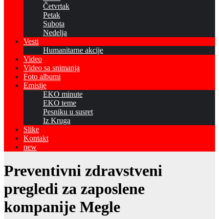
Četvrtak
Petak
Subota
Nedelja
Vesti
Humanitarne akcije
Video
Video sa snimanja
Foto albumi
Emisije
EKO minute
EKO teme
Pesniku u susret
Iz Kruga
Slike
Kontakt
new
Preventivni zdravstveni
pregledi za zaposlene
kompanije Megle