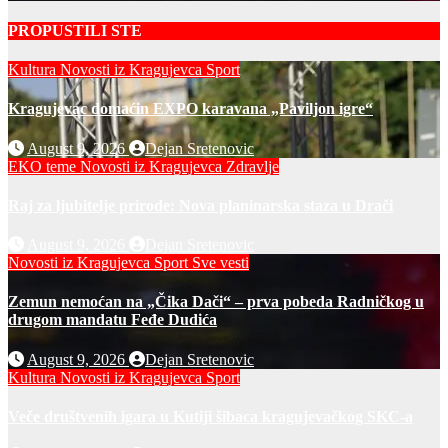
PROPUSTILI STE
Kultura
Novosti iz Kragujevca
Sport
Kragujevac domaćin EXPO karavana „Paviljon igre“
August 9, 2026
Dejan Sretenovic
EKO teme
Novosti iz Kragujevca
Zdravlje
Raj za ljubitelje prirode: Nova planinarska staza u Drači
August 9, 2026
Dejan Sretenovic
Novosti iz Kragujevca
Sport
Sve vesti
Zemun nemoćan na „Čika Dači“ – prva pobeda Radničkog u
drugom mandatu Feđe Dudića
August 9, 2026
Dejan Sretenovic
Kultura
Novosti iz Kragujevca
Sport
Veče društvenih igara u Kutiji šibaca kragujevačkog SKC-a