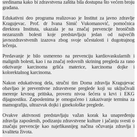
sredinama kako bi zdravstvena zaštita bila dostupna što većem broju
građana.
Edukativni deo programa realizovao je Institut za javno zdravlje
Kragujevac. Prof. dr Ivana Simić Vukomanović, pomoćnica
direktora Instituta, ukazala je na značaj prevencije hroničnih
nezaraznih bolesti koje predstavljaju jedan od najvećih
javnozdravstvenih izazova zbog svoje učestalosti i dugotrajnog
lečenja.
Predavanje je bilo usmereno na prevenciju kardiovaskularnih i
malignih bolesti, kao i na značaj redovnih skrining pregleda za rano
otkrivanje karcinoma grlića materice, karcinoma dojke i
kolorektalnog karcinoma.
Nakon edukativnog dela, stručni tim Doma zdravlja Kragujevac
obavljao je preventivne zdravstvene preglede koji su uključivali
merenje krvnog pritiska, proveru nivoa šećera u krvi i EKG
dijagnostiku. Zaposlenima je omogućeno i zakazivanje termina za
mamografiju, ultrazvuk dojki i ginekološke preglede.
Ovakve aktivnosti predstavljaju važan korak ka unapređenju
zdravlja zaposlenih, podizanju zdravstvene kulture i jačanju svesti o
značaju prevencije kao najefikasnijeg načina očuvanja zdravlja i
kvaliteta života.