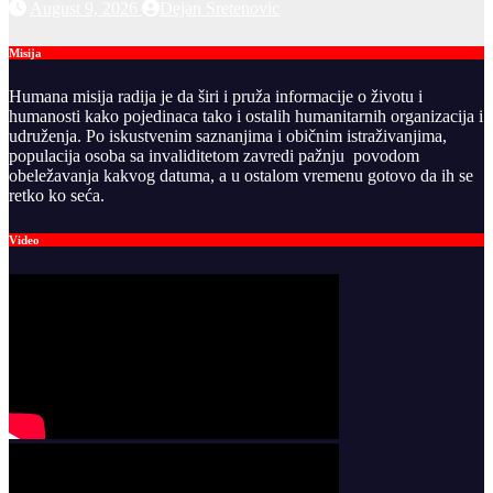
August 9, 2026
Dejan Sretenovic
Misija
Humana misija radija je da širi i pruža informacije o životu i
humanosti kako pojedinaca tako i ostalih humanitarnih organizacija i
udruženja. Po iskustvenim saznanjima i običnim istraživanjima,
populacija osoba sa invaliditetom zavredi pažnju povodom
obeležavanja kakvog datuma, a u ostalom vremenu gotovo da ih se
retko ko seća.
Video