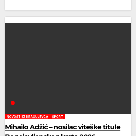
NOVOSTI IZ KRAGUJEVCA
SPORT
Mihailo Adžić – nosilac viteške titule