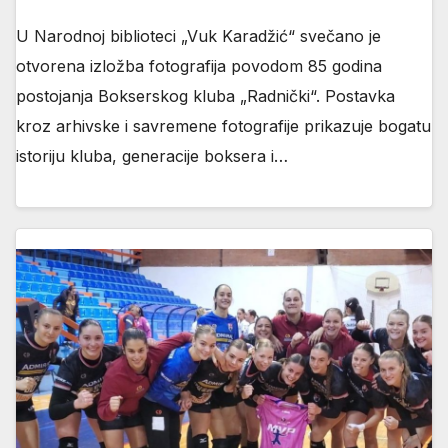
U Narodnoj biblioteci „Vuk Karadžić“ svečano je
otvorena izložba fotografija povodom 85 godina
postojanja Bokserskog kluba „Radnički“. Postavka
kroz arhivske i savremene fotografije prikazuje bogatu
istoriju kluba, generacije boksera i…