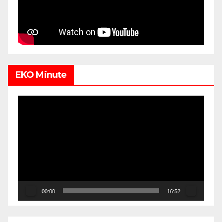
EKO Minute
Video
Player
00:00
16:52