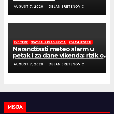
AUGUST 7, 2026
DEJAN SRETENOVIC
EKO TEME
NOVOSTI IZ KRAGUJEVCA
ZDRAVLJE VESTI
Narandžasti meteo alarm u
petak i za dane vikenda: rizik od
nastanka i širenja požara na
AUGUST 7, 2026
DEJAN SRETENOVIC
otvorenom i dalje veoma visok
MISIJA