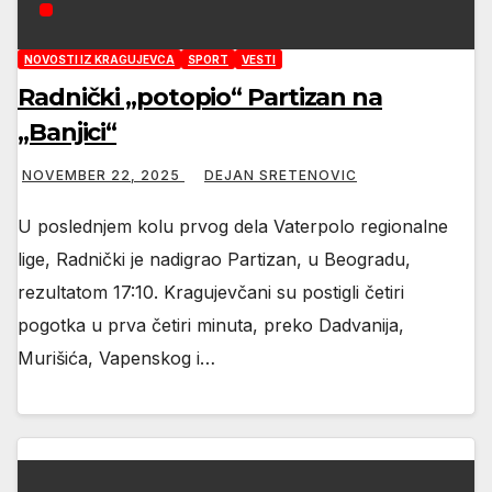
NOVOSTI IZ KRAGUJEVCA
SPORT
VESTI
Radnički „potopio“ Partizan na
„Banjici“
NOVEMBER 22, 2025
DEJAN SRETENOVIC
U poslednjem kolu prvog dela Vaterpolo regionalne
lige, Radnički je nadigrao Partizan, u Beogradu,
rezultatom 17:10. Kragujevčani su postigli četiri
pogotka u prva četiri minuta, preko Dadvanija,
Murišića, Vapenskog i…