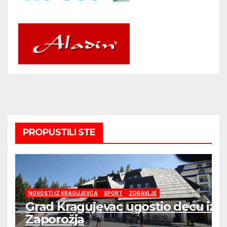
PROPUSTILI STE
NOVOSTI IZ KRAGUJEVCA
SPORT
ZDRAVLJE
Grad Kragujevac ugostio decu iz
Zaporožja