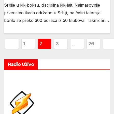
Srbije u kik-boksu, disciplina kik-lajt. Najmasovnije
prvenstvo ikada održano u Srbiji, na četiri tatamija
borilo se preko 300 boraca iz 50 klubova. Takmičari…
Posts
1
2
3
…
26
pagination
Radio Uživo