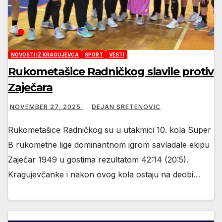
NOVOSTI IZ KRAGUJEVCA
SPORT
VESTI
Rukometašice Radničkog slavile protiv
Zaječara
NOVEMBER 27, 2025
DEJAN SRETENOVIC
Rukometašice Radničkog su u utakmici 10. kola Super
B rukometne lige dominantnom igrom savladale ekipu
Zaječar 1949 u gostima rezultatom 42:14 (20:5).
Kragujevčanke i nakon ovog kola ostaju na deobi…