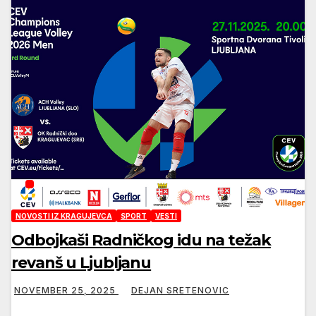
NOVOSTI IZ KRAGUJEVCA
SPORT
VESTI
Odbojkaši Radničkog idu na težak
revanš u Ljubljanu
NOVEMBER 25, 2025
DEJAN SRETENOVIC