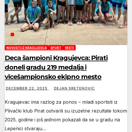
NOVOSTI IZ KRAGUJEVCA
SPORT
VESTI
Deca šampioni Kragujevca: Pirati
doneli gradu 219 medalja i
vicešampionsko ekipno mesto
DECEMBER 22, 2025
DEJAN SRETENOVIC
Kragujevac ima razlog za ponos – mladi sportisti iz
Plivački klub Pirat ostvarili su izuzetne rezultate tokom
2025. godine i još jednom pokazali da se u gradu na
Lepenici stvaraju…