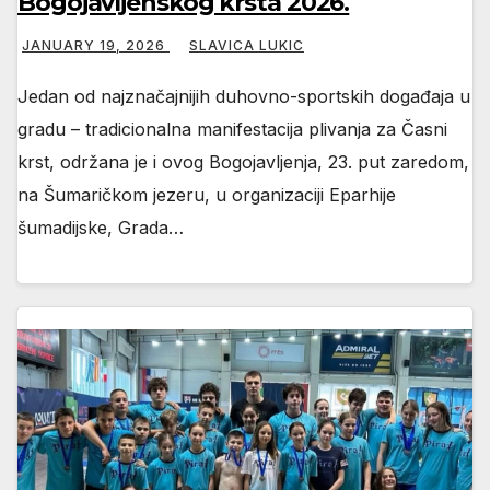
Bogojavljenskog krsta 2026.
JANUARY 19, 2026
SLAVICA LUKIC
Jedan od najznačajnijih duhovno-sportskih događaja u
gradu – tradicionalna manifestacija plivanja za Časni
krst, održana je i ovog Bogojavljenja, 23. put zaredom,
na Šumaričkom jezeru, u organizaciji Eparhije
šumadijske, Grada…