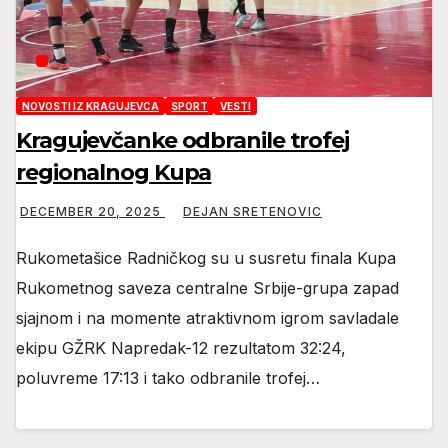
NOVOSTI IZ KRAGUJEVCA
SPORT
VESTI
Kragujevčanke odbranile trofej
regionalnog Kupa
DECEMBER 20, 2025
DEJAN SRETENOVIC
Rukometašice Radničkog su u susretu finala Kupa
Rukometnog saveza centralne Srbije-grupa zapad
sjajnom i na momente atraktivnom igrom savladale
ekipu GŽRK Napredak-12 rezultatom 32:24,
poluvreme 17:13 i tako odbranile trofej…