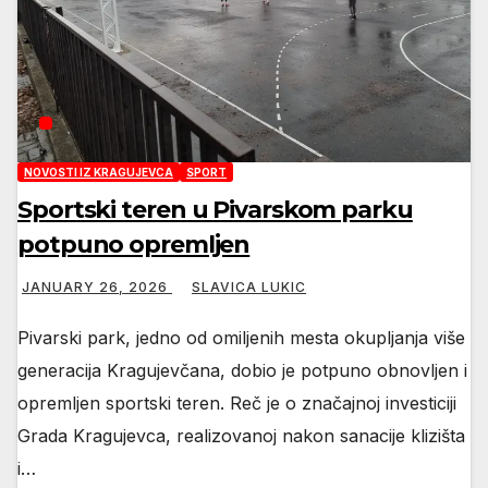
NOVOSTI IZ KRAGUJEVCA
SPORT
Sportski teren u Pivarskom parku
potpuno opremljen
JANUARY 26, 2026
SLAVICA LUKIC
Pivarski park, jedno od omiljenih mesta okupljanja više
generacija Kragujevčana, dobio je potpuno obnovljen i
opremljen sportski teren. Reč je o značajnoj investiciji
Grada Kragujevca, realizovanoj nakon sanacije klizišta
i…