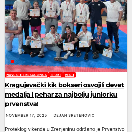
NOVOSTI IZ KRAGUJEVCA
SPORT
VESTI
Kragujevački kik bokseri osvojili devet
medalja i pehar za najbolju juniorku
prvenstva!
NOVEMBER 17, 2025
DEJAN SRETENOVIC
Proteklog vikenda u Zrenjaninu održano je Prvenstvo