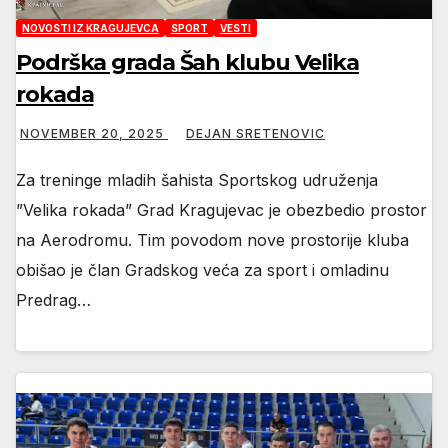
NOVOSTI IZ KRAGUJEVCA
SPORT
VESTI
Podrška grada Šah klubu Velika
rokada
NOVEMBER 20, 2025
DEJAN SRETENOVIC
Za treninge mladih šahista Sportskog udruženja
”Velika rokada” Grad Kragujevac je obezbedio prostor
na Aerodromu. Tim povodom nove prostorije kluba
obišao je član Gradskog veća za sport i omladinu
Predrag…