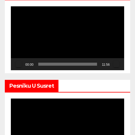
Video
Player
00:00
11:56
Pesniku U Susret