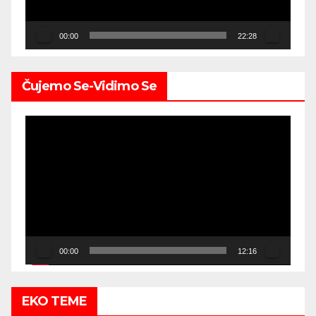
00:00
22:28
Čujemo Se-Vidimo Se
Video
Player
00:00
12:16
EKO TEME