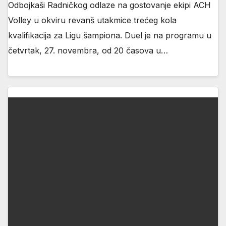
Odbojkaši Radničkog odlaze na gostovanje ekipi ACH
Volley u okviru revanš utakmice trećeg kola
kvalifikacija za Ligu šampiona. Duel je na programu u
četvrtak, 27. novembra, od 20 časova u…