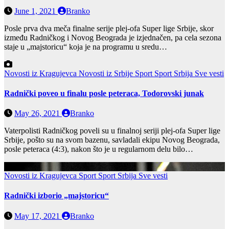
June 1, 2021
Branko
Posle prva dva meča finalne serije plej-ofa Super lige Srbije, skor
između Radničkog i Novog Beograda je izjednačen, pa cela sezona
staje u „majstoricu“ koja je na programu u sredu…
Novosti iz Kragujevca
Novosti iz Srbije
Sport
Sport Srbija
Sve vesti
Radnički poveo u finalu posle peteraca, Todorovski junak
May 26, 2021
Branko
Vaterpolisti Radničkog poveli su u finalnoj seriji plej-ofa Super lige
Srbije, pošto su na svom bazenu, savladali ekipu Novog Beograda,
posle peteraca (4:3), nakon što je u regularnom delu bilo…
Novosti iz Kragujevca
Sport
Sport Srbija
Sve vesti
Radnički izborio „majstoricu“
May 17, 2021
Branko