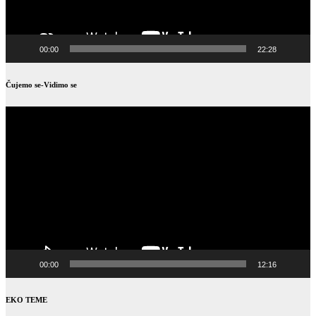
00:00
22:28
Čujemo se-Vidimo se
Video
Player
00:00
12:16
EKO TEME