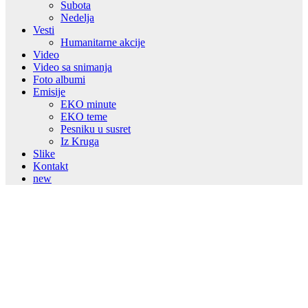
Subota
Nedelja
Vesti
Humanitarne akcije
Video
Video sa snimanja
Foto albumi
Emisije
EKO minute
EKO teme
Pesniku u susret
Iz Kruga
Slike
Kontakt
new