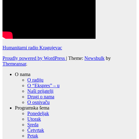
Humanitarni radio Kragujevac
Proudly powered by WordPress
|
Theme:
Newsbulk
by
Themeansar
.
O nama
O radiju
O “Ekspres” – u
Naši prijatelji
Drugi o nama
O osnivaču
Programska šema
Ponedeljak
Utorak
Sreda
Četvrtak
Petak