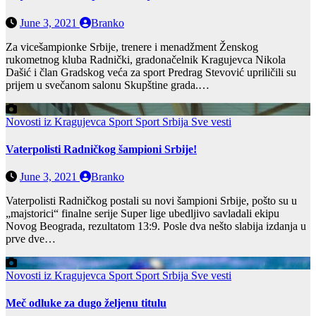
June 3, 2021
Branko
Za vicešampionke Srbije, trenere i menadžment Ženskog
rukometnog kluba Radnički, gradonačelnik Kragujevca Nikola
Dašić i član Gradskog veća za sport Predrag Stevović upriličili su
prijem u svečanom salonu Skupštine grada.…
Novosti iz Kragujevca
Sport
Sport Srbija
Sve vesti
Vaterpolisti Radničkog šampioni Srbije!
June 3, 2021
Branko
Vaterpolisti Radničkog postali su novi šampioni Srbije, pošto su u
„majstorici“ finalne serije Super lige ubedljivo savladali ekipu
Novog Beograda, rezultatom 13:9. Posle dva nešto slabija izdanja u
prve dve…
Novosti iz Kragujevca
Sport
Sport Srbija
Sve vesti
Meč odluke za dugo željenu titulu