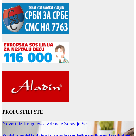
PROPUSTILI STE
Novosti iz Kragujevca
Zdravlje
Zdravlje Vesti
Svetska nedelja dojenja u znaku podrške majkama i najboljeg