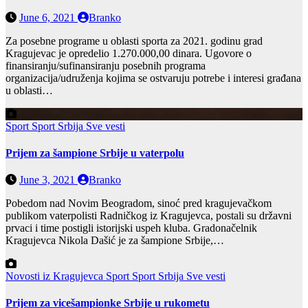
June 6, 2021
Branko
Za posebne programe u oblasti sporta za 2021. godinu grad
Kragujevac je opredelio 1.270.000,00 dinara. Ugovore o
finansiranju/sufinansiranju posebnih programa
organizacija/udruženja kojima se ostvaruju potrebe i interesi građana
u oblasti…
Sport
Sport Srbija
Sve vesti
Prijem za šampione Srbije u vaterpolu
June 3, 2021
Branko
Pobedom nad Novim Beogradom, sinoć pred kragujevačkom
publikom vaterpolisti Radničkog iz Kragujevca, postali su državni
prvaci i time postigli istorijski uspeh kluba. Gradonačelnik
Kragujevca Nikola Dašić je za šampione Srbije,…
Novosti iz Kragujevca
Sport
Sport Srbija
Sve vesti
Prijem za vicešampionke Srbije u rukometu