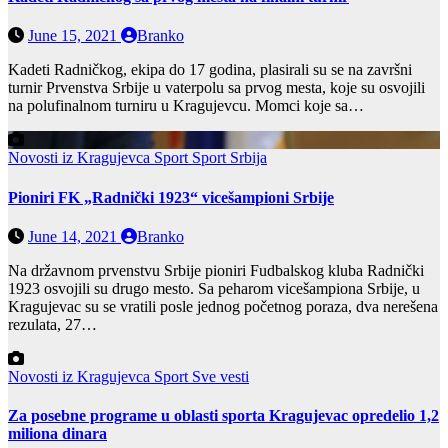
June 15, 2021
Branko
Kadeti Radničkog, ekipa do 17 godina, plasirali su se na završni
turnir Prvenstva Srbije u vaterpolu sa prvog mesta, koje su osvojili
na polufinalnom turniru u Kragujevcu. Momci koje sa…
Novosti iz Kragujevca
Sport
Sport Srbija
Pioniri FK „Radnički 1923“ vicešampioni Srbije
June 14, 2021
Branko
Na državnom prvenstvu Srbije pioniri Fudbalskog kluba Radnički
1923 osvojili su drugo mesto. Sa peharom vicešampiona Srbije, u
Kragujevac su se vratili posle jednog početnog poraza, dva nerešena
rezulata, 27…
Novosti iz Kragujevca
Sport
Sve vesti
Za posebne programe u oblasti sporta Kragujevac opredelio 1,2
miliona dinara