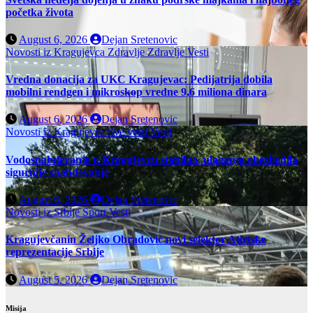
početka života
August 6, 2026
Dejan Sretenovic
Novosti iz Kragujevca
Zdravlje
Zdravlje Vesti
Vredna donacija za UKC Kragujevac: Pedijatrija dobila
mobilni rendgen i mikroskop vredne 9,6 miliona dinara
August 6, 2026
Dejan Sretenovic
Novosti iz Kragujevca
Sve vesti
Vesti
Vodosnabdevanje u Kragujevcu stabilno, ulaganja obezbedila
sigurnije snabdevanje
August 6, 2026
Dejan Sretenovic
Novosti iz Srbije
Sport
Vesti
Kragujevčanin Željko Obradović novi selektor Atletske
reprezentacije Srbije
August 5, 2026
Dejan Sretenovic
Misija