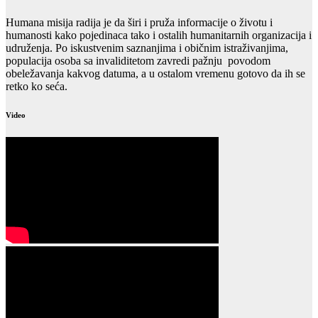
Humana misija radija je da širi i pruža informacije o životu i
humanosti kako pojedinaca tako i ostalih humanitarnih organizacija i
udruženja. Po iskustvenim saznanjima i običnim istraživanjima,
populacija osoba sa invaliditetom zavredi pažnju povodom
obeležavanja kakvog datuma, a u ostalom vremenu gotovo da ih se
retko ko seća.
Video