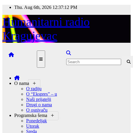
Skip
Thu. Aug 6th, 2026
12:37:13 PM
to
content
Humanitarni radio
Kragujevac
O nama
O radiju
O “Ekspres” – u
Naši prijatelji
Drugi o nama
O osnivaču
Programska šema
Ponedeljak
Utorak
Sreda