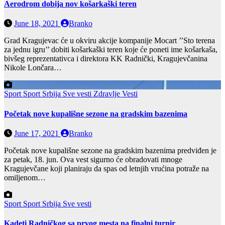
Aerodrom dobija nov košarkaški teren
June 18, 2021
Branko
Grad Kragujevac će u okviru akcije kompanije Mocart ’’Sto terena
za jednu igru’’ dobiti košarkaški teren koje će poneti ime košarkaša,
bivšeg reprezentativca i direktora KK Radnički, Kragujevčanina
Nikole Lončara…
Sport
Sport Srbija
Sve vesti
Zdravlje Vesti
Početak nove kupališne sezone na gradskim bazenima
June 17, 2021
Branko
Početak nove kupališne sezone na gradskim bazenima predviđen je
za petak, 18. jun. Ova vest sigurno će obradovati mnoge
Kragujevčane koji planiraju da spas od letnjih vrućina potraže na
omiljenom…
Sport
Sport Srbija
Sve vesti
Kadeti Radničkog sa prvog mesta na finalni turnir