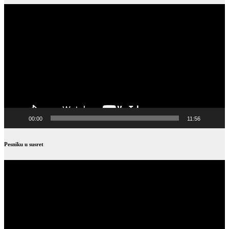
Video
Player
00:00
11:56
Pesniku u susret