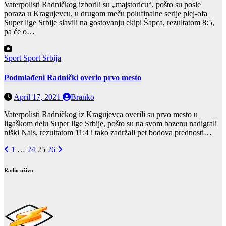
Vaterpolisti Radničkog izborili su „majstoricu“, pošto su posle
poraza u Kragujevcu, u drugom meču polufinalne serije plej-ofa
Super lige Srbije slavili na gostovanju ekipi Šapca, rezultatom 8:5,
pa će o…
Sport
Sport Srbija
Podmlađeni Radnički overio prvo mesto
April 17, 2021
Branko
Vaterpolisti Radničkog iz Kragujevca overili su prvo mesto u
ligaškom delu Super lige Srbije, pošto su na svom bazenu nadigrali
niški Nais, rezultatom 11:4 i tako zadržali pet bodova prednosti…
Posts
1
…
24
25
26
pagination
Radio uživo