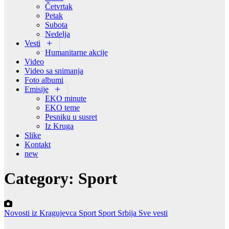
Četvrtak
Petak
Subota
Nedelja
Vesti
Humanitarne akcije
Video
Video sa snimanja
Foto albumi
Emisije
EKO minute
EKO teme
Pesniku u susret
Iz Kruga
Slike
Kontakt
new
Category:
Sport
Novosti iz Kragujevca
Sport
Sport Srbija
Sve vesti