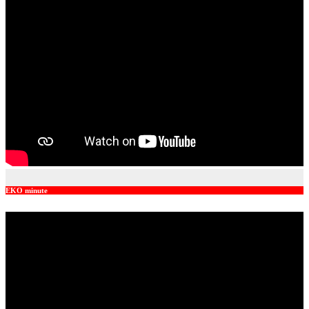
EKO minute
Video
Player