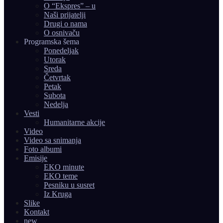
O “Ekspres” – u
Naši prijatelji
Drugi o nama
O osnivaču
Programska šema
Ponedeljak
Utorak
Sreda
Četvrtak
Petak
Subota
Nedelja
Vesti
Humanitarne akcije
Video
Video sa snimanja
Foto albumi
Emisije
EKO minute
EKO teme
Pesniku u susret
Iz Kruga
Slike
Kontakt
new