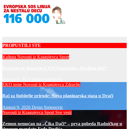
PROPUSTILI STE
Kultura
Novosti iz Kragujevca
Sport
Kragujevac domaćin EXPO karavana „Paviljon igre“
August 9, 2026
Dejan Sretenovic
EKO teme
Novosti iz Kragujevca
Zdravlje
Raj za ljubitelje prirode: Nova planinarska staza u Drači
August 9, 2026
Dejan Sretenovic
Novosti iz Kragujevca
Sport
Sve vesti
Zemun nemoćan na „Čika Dači“ – prva pobeda Radničkog u
drugom mandatu Feđe Dudića