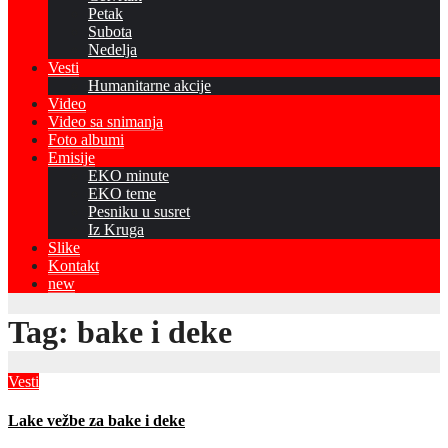
Petak
Subota
Nedelja
Vesti
Humanitarne akcije
Video
Video sa snimanja
Foto albumi
Emisije
EKO minute
EKO teme
Pesniku u susret
Iz Kruga
Slike
Kontakt
new
Tag:
bake i deke
Vesti
Lake vežbe za bake i deke