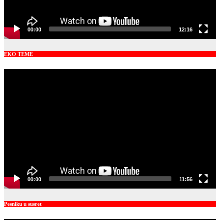
00:00
12:16
EKO TEME
Video
Player
00:00
11:56
Pesniku u susret