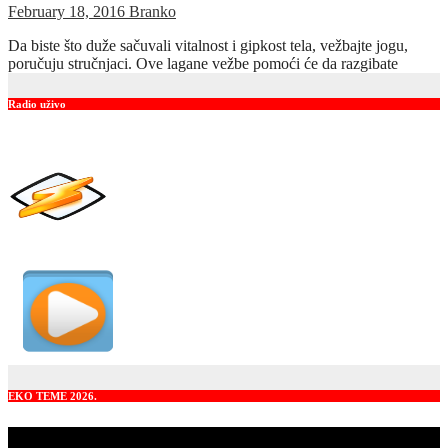
February 18, 2016
Branko
Da biste što duže sačuvali vitalnost i gipkost tela, vežbajte jogu,
poručuju stručnjaci. Ove lagane vežbe pomoći će da razgibate
Radio uživo
EKO TEME 2026.
Video