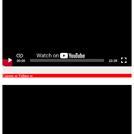
Player
00:00
22:28
Čujemo se-Vidimo se
Video
Player