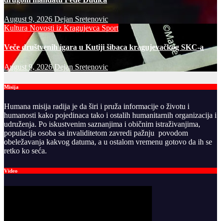
August 9, 2026
Dejan Sretenovic
Kultura
Novosti iz Kragujevca
Sport
Veče društvenih igara u Kutiji šibaca kragujevačkog SKC-a
August 9, 2026
Dejan Sretenovic
Misija
Humana misija radija je da širi i pruža informacije o životu i
humanosti kako pojedinaca tako i ostalih humanitarnih organizacija i
udruženja. Po iskustvenim saznanjima i običnim istraživanjima,
populacija osoba sa invaliditetom zavredi pažnju povodom
obeležavanja kakvog datuma, a u ostalom vremenu gotovo da ih se
retko ko seća.
Video