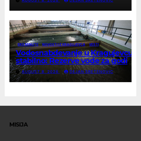
AUGUST 8, 2026
DEJAN SRETENOVIC
EKO MINUTE
NOVOSTI IZ KRAGUJEVCA
VESTI
Vodosnabdevanje u Kragujevcu
stabilno: Rezerve vode za godinu
dana
AUGUST 8, 2026
DEJAN SRETENOVIC
MISIJA