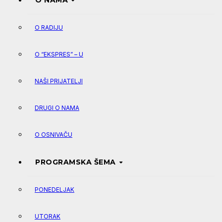
O NAMA
O RADIJU
O “EKSPRES” – U
NAŠI PRIJATELJI
DRUGI O NAMA
O OSNIVAČU
PROGRAMSKA ŠEMA
PONEDELJAK
UTORAK