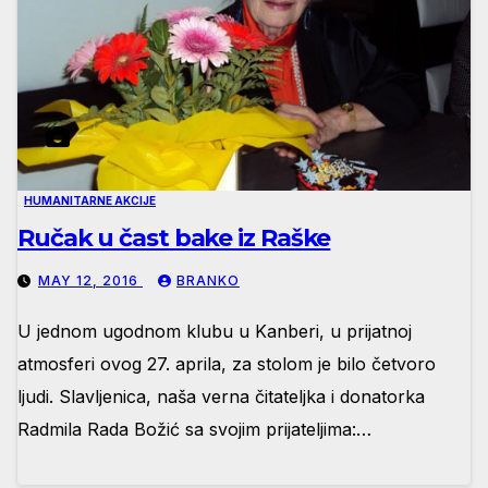
HUMANITARNE AKCIJE
Ručak u čast bake iz Raške
MAY 12, 2016
BRANKO
U jednom ugodnom klubu u Kanberi, u prijatnoj
atmosferi ovog 27. aprila, za stolom je bilo četvoro
ljudi. Slavljenica, naša verna čitateljka i donatorka
Radmila Rada Božić sa svojim prijateljima:…