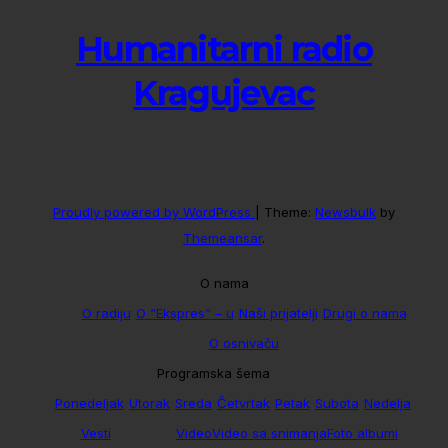
Humanitarni radio
Kragujevac
Proudly powered by WordPress
|
Theme:
Newsbulk
by
Themeansar
.
O nama
O radiju
O “Ekspres” – u
Naši prijatelji
Drugi o nama
O osnivaču
Programska šema
Ponedeljak
Utorak
Sreda
Četvrtak
Petak
Subota
Nedelja
Vesti
Video
Video sa snimanja
Foto albumi