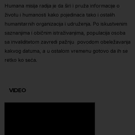
Humana misija radija je da širi i pruža informacije o
životu i humanosti kako pojedinaca tako i ostalih
humanitarnih organizacija i udruženja. Po iskustvenim
saznanjima i običnim istraživanjima, populacija osoba
sa invaliditetom zavredi pažnju povodom obeležavanja
kakvog datuma, a u ostalom vremenu gotovo da ih se
retko ko seća.
VIDEO