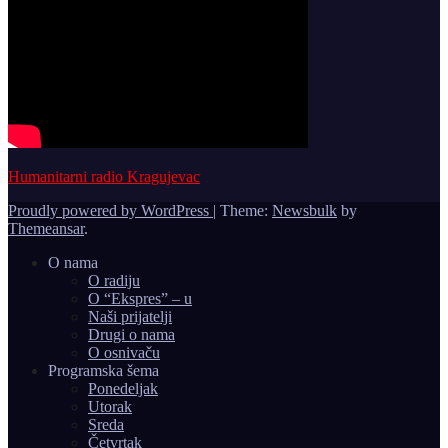
Humanitarni radio Kragujevac
Proudly powered by WordPress
|
Theme:
Newsbulk
by
Themeansar
.
O nama
O radiju
O “Ekspres” – u
Naši prijatelji
Drugi o nama
O osnivaču
Programska šema
Ponedeljak
Utorak
Sreda
Četvrtak