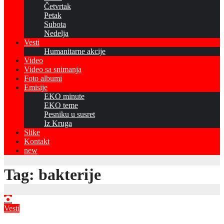
Četvrtak
Petak
Subota
Nedelja
Vesti
Humanitarne akcije
Video
Video sa snimanja
Foto albumi
Emisije
EKO minute
EKO teme
Pesniku u susret
Iz Kruga
Slike
Kontakt
new
Tag:
bakterije
Vesti