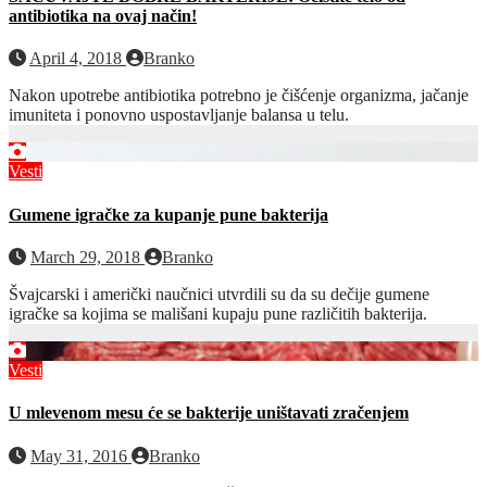
antibiotika na ovaj način!
April 4, 2018
Branko
Nakon upotrebe antibiotika potrebno je čišćenje organizma, jačanje
imuniteta i ponovno uspostavljanje balansa u telu.
Vesti
Gumene igračke za kupanje pune bakterija
March 29, 2018
Branko
Švajcarski i američki naučnici utvrdili su da su dečije gumene
igračke sa kojima se mališani kupaju pune različitih bakterija.
Vesti
U mlevenom mesu će se bakterije uništavati zračenjem
May 31, 2016
Branko