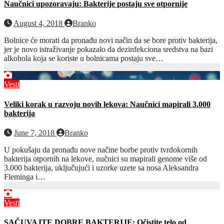
Naučnici upozoravaju: Bakterije postaju sve otpornije
August 4, 2018
Branko
Bolnice će morati da pronađu novi način da se bore protiv bakterija,
jer je novo istraživanje pokazalo da dezinfekciona sredstva na bazi
alkohola koja se koriste u bolnicama postaju sve…
Vesti
Veliki korak u razvoju novih lekova: Naučnici mapirali 3.000
bakterija
June 7, 2018
Branko
U pokušaju da pronađu nove načine borbe protiv tvrdokornih
bakterija otpornih na lekove, nučnici su mapirali genome više od
3.000 bakterija, uključujući i uzorke uzete sa nosa Aleksandra
Fleminga i…
Vesti
SAČUVAJTE DOBRE BAKTERIJE: Očistite telo od