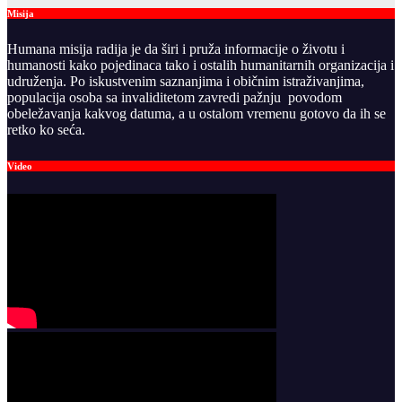
Misija
Humana misija radija je da širi i pruža informacije o životu i
humanosti kako pojedinaca tako i ostalih humanitarnih organizacija i
udruženja. Po iskustvenim saznanjima i običnim istraživanjima,
populacija osoba sa invaliditetom zavredi pažnju povodom
obeležavanja kakvog datuma, a u ostalom vremenu gotovo da ih se
retko ko seća.
Video