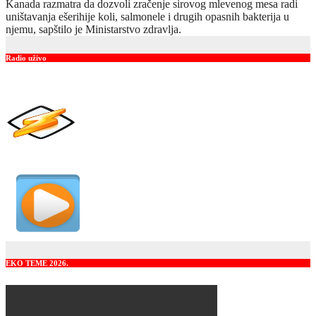
Kanada razmatra da dozvoli zračenje sirovog mlevenog mesa radi
uništavanja ešerihije koli, salmonele i drugih opasnih bakterija u
njemu, sapštilo je Ministarstvo zdravlja.
Radio uživo
EKO TEME 2026.