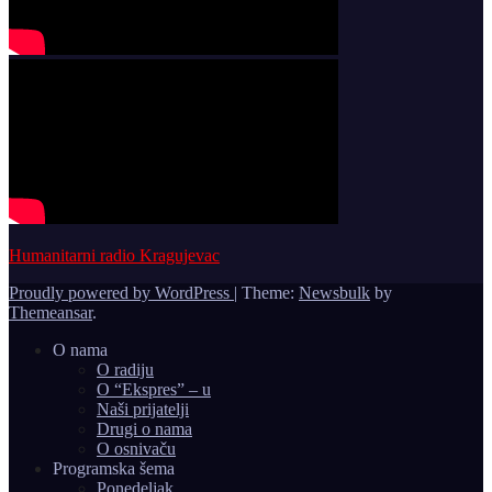
Humanitarni radio Kragujevac
Proudly powered by WordPress
|
Theme:
Newsbulk
by
Themeansar
.
O nama
O radiju
O “Ekspres” – u
Naši prijatelji
Drugi o nama
O osnivaču
Programska šema
Ponedeljak