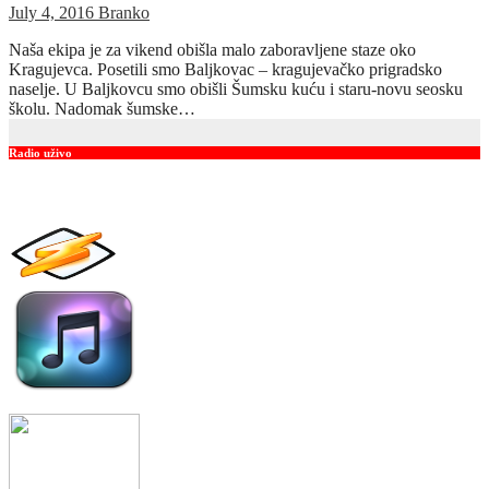
July 4, 2016
Branko
Naša ekipa je za vikend obišla malo zaboravljene staze oko
Kragujevca. Posetili smo Baljkovac – kragujevačko prigradsko
naselje. U Baljkovcu smo obišli Šumsku kuću i staru-novu seosku
školu. Nadomak šumske…
Radio uživo