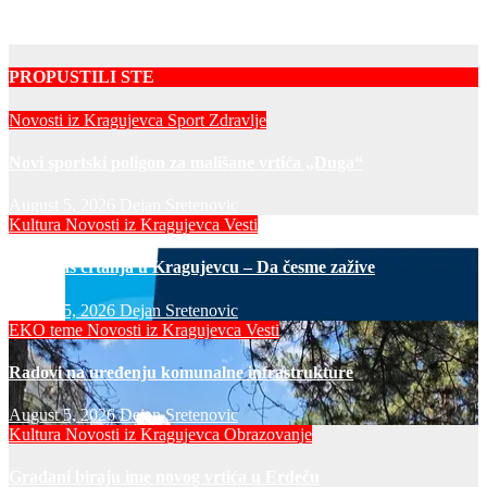
PROPUSTILI STE
Novosti iz Kragujevca
Sport
Zdravlje
Novi sportski poligon za mališane vrtića „Duga“
August 5, 2026
Dejan Sretenovic
Kultura
Novosti iz Kragujevca
Vesti
Javni čas crtanja u Kragujevcu – Da česme zažive
August 5, 2026
Dejan Sretenovic
EKO teme
Novosti iz Kragujevca
Vesti
Radovi na uređenju komunalne infrastrukture
August 5, 2026
Dejan Sretenovic
Kultura
Novosti iz Kragujevca
Obrazovanje
Građani biraju ime novog vrtića u Erdeču