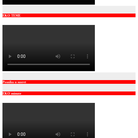
EKO TEME
Pesniku u susret
EKO minute