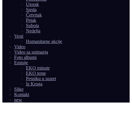
Utorak
Sreda
Četvrtak
Petak
Subota
Nedelja
Vesti
Humanitarne akcije
Video
Video sa snimanja
Foto albumi
Emisije
EKO minute
EKO teme
Pesniku u susret
Iz Kruga
Slike
Kontakt
new