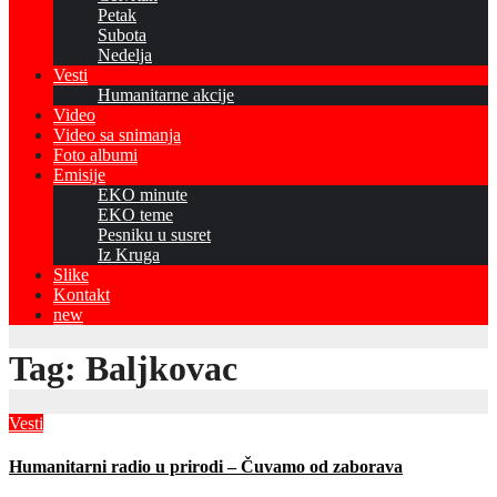
Petak
Subota
Nedelja
Vesti
Humanitarne akcije
Video
Video sa snimanja
Foto albumi
Emisije
EKO minute
EKO teme
Pesniku u susret
Iz Kruga
Slike
Kontakt
new
Tag:
Baljkovac
Vesti
Humanitarni radio u prirodi – Čuvamo od zaborava