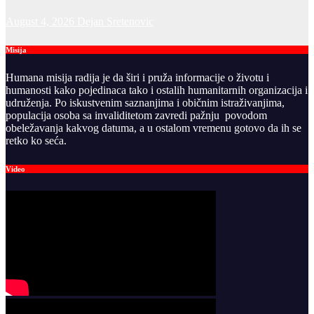
August 4, 2026
Dejan Sretenovic
Misija
Humana misija radija je da širi i pruža informacije o životu i
humanosti kako pojedinaca tako i ostalih humanitarnih organizacija i
udruženja. Po iskustvenim saznanjima i običnim istraživanjima,
populacija osoba sa invaliditetom zavredi pažnju povodom
obeležavanja kakvog datuma, a u ostalom vremenu gotovo da ih se
retko ko seća.
Video