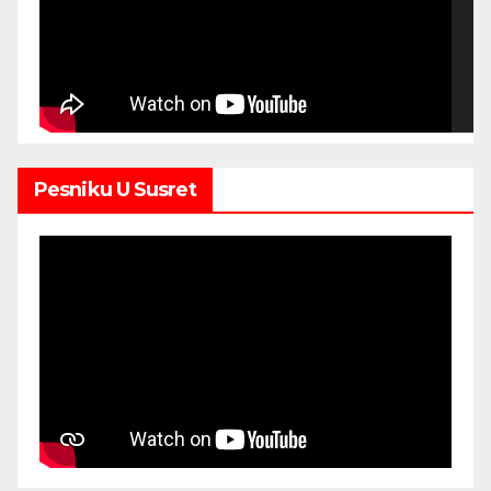
Pesniku U Susret
00:00
00:00
11:56