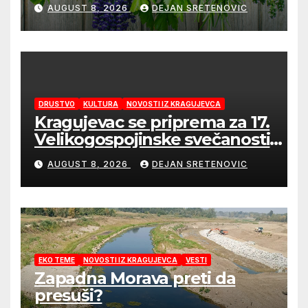
domaće čajeve
AUGUST 8, 2026
DEJAN SRETENOVIC
DRUSTVO
KULTURA
NOVOSTI IZ KRAGUJEVCA
Kragujevac se priprema za 17.
Velikogospojinske svečanosti
koje počinju 27. avgusta!
AUGUST 8, 2026
DEJAN SRETENOVIC
EKO TEME
NOVOSTI IZ KRAGUJEVCA
VESTI
Zapadna Morava preti da
presuši?