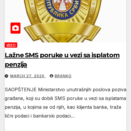
VESTI
Lažne SMS poruke u vezi sa isplatom
penzija
MARCH 27, 2020
BRANKO
SAOPŠTENJE Ministarstvo unutrašnjih poslova poziva
građane, koji su dobili SMS poruke u vezi sa isplatama
penzija, u kojima se od njih, kao klijenta banke, traže
lični podaci i bankarski podaci…