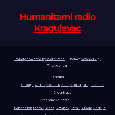
Humanitarni radio
Kragujevac
Proudly powered by WordPress
|
Theme:
Newsbulk
by
Themeansar
.
O nama
O radiju
O “Ekspres” – u
Naši prijatelji
Drugi o nama
O osnivaču
Programska šema
Ponedeljak
Utorak
Sreda
Četvrtak
Petak
Subota
Nedelja