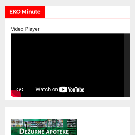
EKO Minute
Video Player
00:00
00:00
16:52