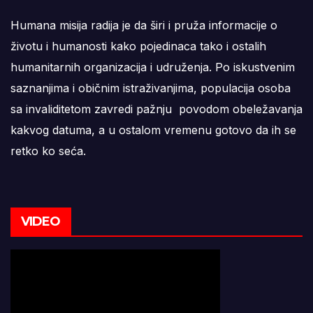
Humana misija radija je da širi i pruža informacije o
životu i humanosti kako pojedinaca tako i ostalih
humanitarnih organizacija i udruženja. Po iskustvenim
saznanjima i običnim istraživanjima, populacija osoba
sa invaliditetom zavredi pažnju povodom obeležavanja
kakvog datuma, a u ostalom vremenu gotovo da ih se
retko ko seća.
VIDEO