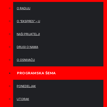
O RADIJU
O “EKSPRES” – U
NAŠI PRIJATELJI
DRUGI O NAMA
O OSNIVAČU
PROGRAMSKA ŠEMA
PONEDELJAK
UTORAK