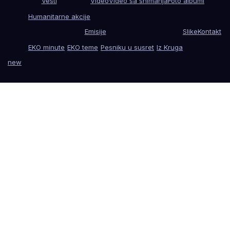
Vesti
Video
Video sa snimanja
Foto albumi
Humanitarne akcije
Emisije
Slike
Kontakt
EKO minute
EKO teme
Pesniku u susret
Iz Kruga
new