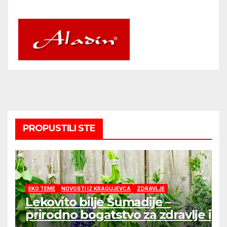
PROPUSTILI STE
EKO TEME
NOVOSTI IZ KRAGUJEVCA
ZDRAVLJE
Lekovito bilje Šumadije –
prirodno bogatstvo za zdravlje i