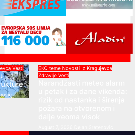
ujevca
Vesti
EKO teme
Novosti iz Kragujevca
u
Zdravlje Vesti
Narandžasti meteo alarm
rukture
u petak i za dane vikenda:
novic
rizik od nastanka i širenja
požara na otvorenom i
dalje veoma visok
August 7, 2026
Dejan Sretenovic