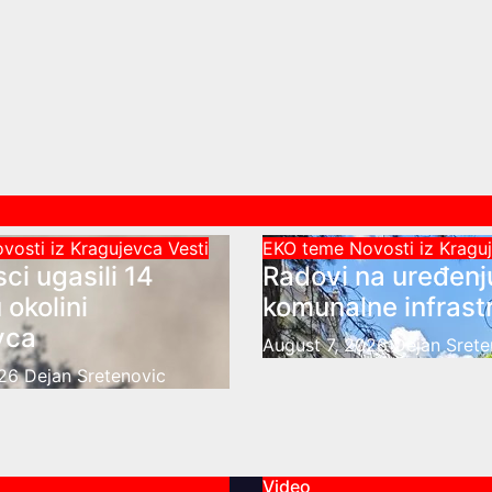
vosti iz Kragujevca
Vesti
EKO teme
Novosti iz Krag
ci ugasili 14
Radovi na uređenj
 okolini
komunalne infrast
vca
August 7, 2026
Dejan Srete
026
Dejan Sretenovic
Video