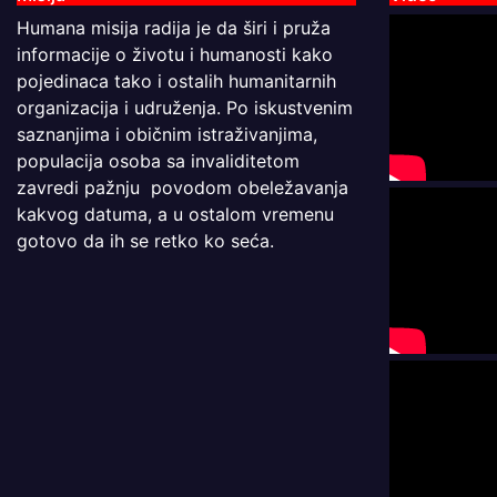
Humana misija radija je da širi i pruža
informacije o životu i humanosti kako
pojedinaca tako i ostalih humanitarnih
organizacija i udruženja. Po iskustvenim
saznanjima i običnim istraživanjima,
populacija osoba sa invaliditetom
zavredi pažnju povodom obeležavanja
kakvog datuma, a u ostalom vremenu
gotovo da ih se retko ko seća.