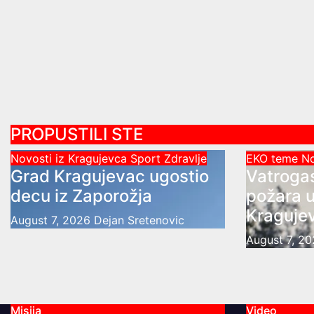
PROPUSTILI STE
Novosti iz Kragujevca
Sport
Zdravlje
EKO teme
No
Grad Kragujevac ugostio
Vatrogas
decu iz Zaporožja
požara u
Kraguje
August 7, 2026
Dejan Sretenovic
August 7, 2
Misija
Video