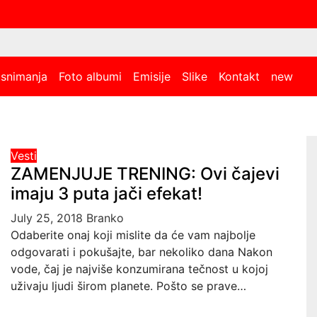
 snimanja
Foto albumi
Emisije
Slike
Kontakt
new
Vesti
ZAMENJUJE TRENING: Ovi čajevi
imaju 3 puta jači efekat!
July 25, 2018
Branko
Odaberite onaj koji mislite da će vam najbolje
odgovarati i pokušajte, bar nekoliko dana Nakon
vode, čaj je najviše konzumirana tečnost u kojoj
uživaju ljudi širom planete. Pošto se prave…