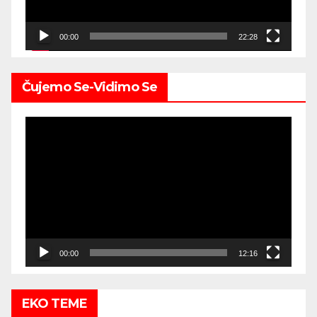
00:00
22:28
Čujemo Se-Vidimo Se
Video
Player
00:00
12:16
EKO TEME