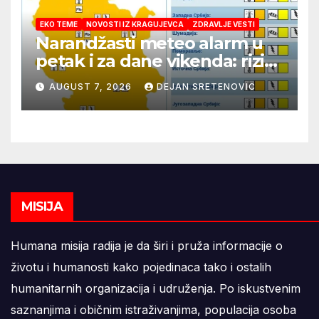
EKO TEME
NOVOSTI IZ KRAGUJEVCA
ZDRAVLJE VESTI
Narandžasti meteo alarm u
petak i za dane vikenda: rizik
od nastanka i širenja požara
AUGUST 7, 2026
DEJAN SRETENOVIC
na otvorenom i dalje veoma
visok
MISIJA
Humana misija radija je da širi i pruža informacije o
životu i humanosti kako pojedinaca tako i ostalih
humanitarnih organizacija i udruženja. Po iskustvenim
saznanjima i običnim istraživanjima, populacija osoba