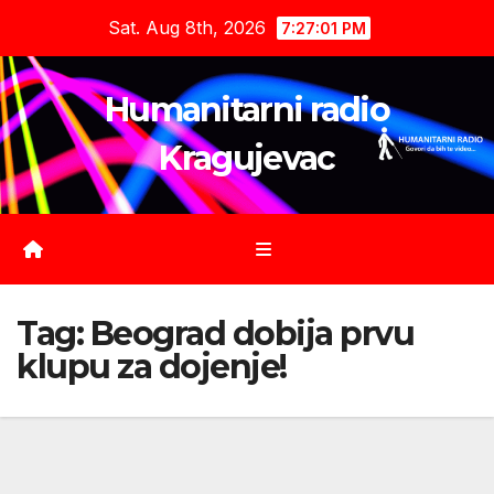
Skip
Sat. Aug 8th, 2026
7:27:02 PM
to
content
Humanitarni radio
Kragujevac
Tag:
Beograd dobija prvu
klupu za dojenje!