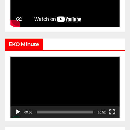
EKO Minute
Video
Player
00:00
16:52