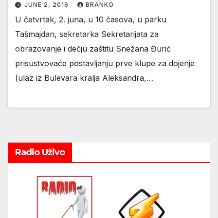
JUNE 2, 2016
BRANKO
U četvrtak, 2. juna, u 10 časova, u parku
Tašmajdan, sekretarka Sekretarijata za
obrazovanje i dečju zaštitu Snežana Đurić
prisustvovaće postavljanju prve klupe za dojenje
(ulaz iz Bulevara kralja Aleksandra,…
Radio Uživo