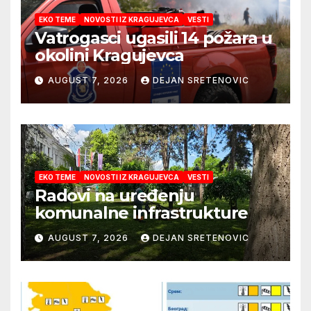
EKO TEME
NOVOSTI IZ KRAGUJEVCA
VESTI
Vatrogasci ugasili 14 požara u
okolini Kragujevca
AUGUST 7, 2026
DEJAN SRETENOVIC
EKO TEME
NOVOSTI IZ KRAGUJEVCA
VESTI
Radovi na uređenju
komunalne infrastrukture
AUGUST 7, 2026
DEJAN SRETENOVIC