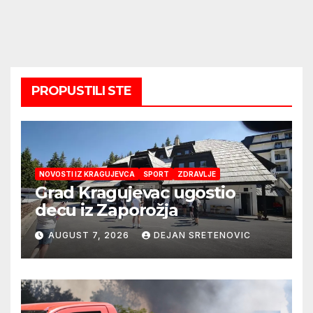
PROPUSTILI STE
NOVOSTI IZ KRAGUJEVCA
SPORT
ZDRAVLJE
Grad Kragujevac ugostio
decu iz Zaporožja
AUGUST 7, 2026
DEJAN SRETENOVIC