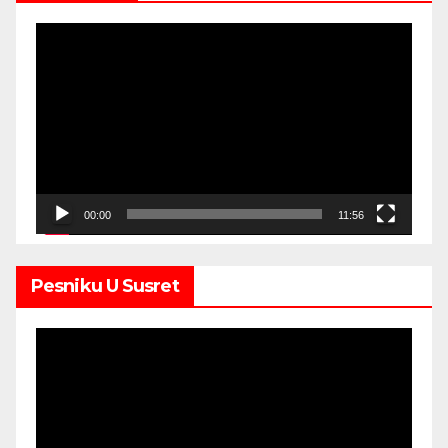
Video
Player
00:00
11:56
Pesniku U Susret