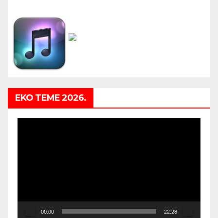
EKO TEME 2026.
Video
Player
00:00
22:28