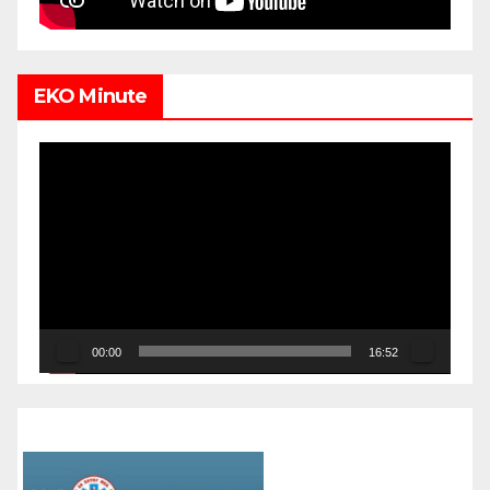
EKO Minute
Video
Player
00:00
16:52