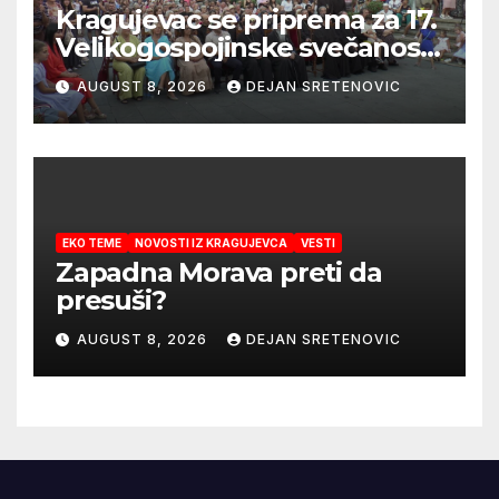
Kragujevac se priprema za 17.
Velikogospojinske svečanosti
koje počinju 27. avgusta!
AUGUST 8, 2026
DEJAN SRETENOVIC
EKO TEME
NOVOSTI IZ KRAGUJEVCA
VESTI
Zapadna Morava preti da
presuši?
AUGUST 8, 2026
DEJAN SRETENOVIC