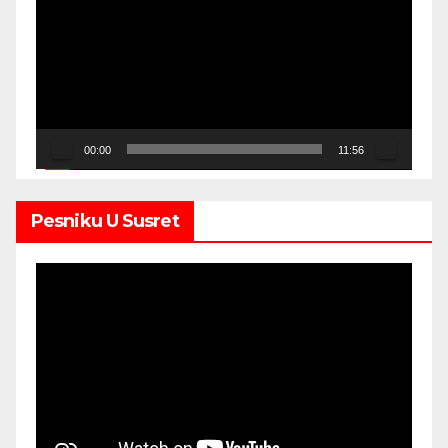
Player
00:00
11:56
Pesniku U Susret