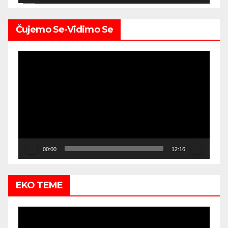
Čujemo Se-Vidimo Se
Video
Player
00:00
12:16
EKO TEME
Video