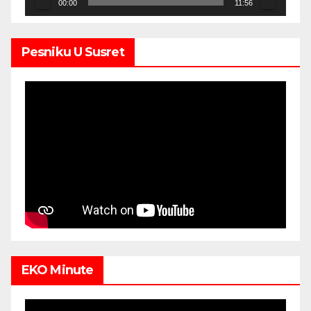
00:00
11:56
Pesniku U Susret
EKO Minute
Video