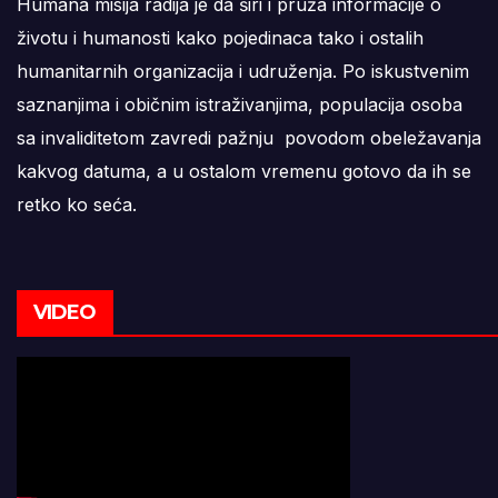
Humana misija radija je da širi i pruža informacije o
životu i humanosti kako pojedinaca tako i ostalih
humanitarnih organizacija i udruženja. Po iskustvenim
saznanjima i običnim istraživanjima, populacija osoba
sa invaliditetom zavredi pažnju povodom obeležavanja
kakvog datuma, a u ostalom vremenu gotovo da ih se
retko ko seća.
VIDEO