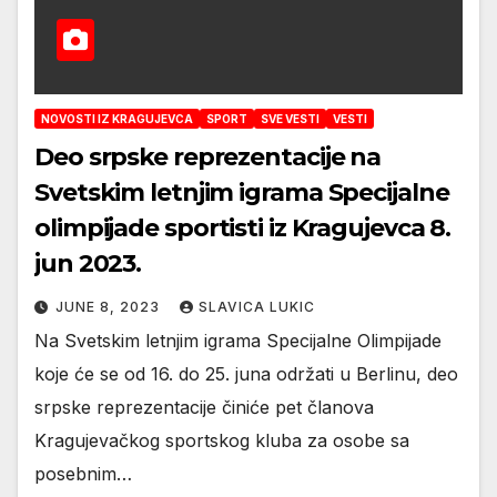
NOVOSTI IZ KRAGUJEVCA
SPORT
SVE VESTI
VESTI
Deo srpske reprezentacije na
Svetskim letnjim igrama Specijalne
olimpijade sportisti iz Kragujevca 8.
jun 2023.
JUNE 8, 2023
SLAVICA LUKIC
Na Svetskim letnjim igrama Specijalne Olimpijade
koje će se od 16. do 25. juna održati u Berlinu, deo
srpske reprezentacije činiće pet članova
Kragujevačkog sportskog kluba za osobe sa
posebnim…