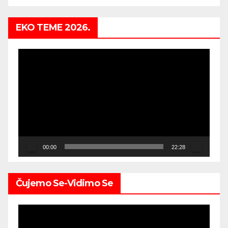
EKO TEME 2026.
Video
Player
00:00
22:28
Čujemo Se-Vidimo Se
Video
Player