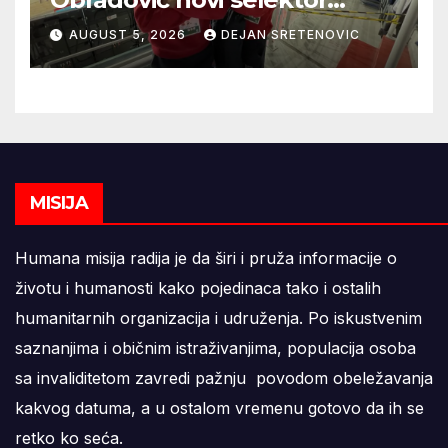
Atletske reprezentacije Srbije
AUGUST 5, 2026
DEJAN SRETENOVIC
MISIJA
Humana misija radija je da širi i pruža informacije o
životu i humanosti kako pojedinaca tako i ostalih
humanitarnih organizacija i udruženja. Po iskustvenim
saznanjima i običnim istraživanjima, populacija osoba
sa invaliditetom zavredi pažnju povodom obeležavanja
kakvog datuma, a u ostalom vremenu gotovo da ih se
retko ko seća.