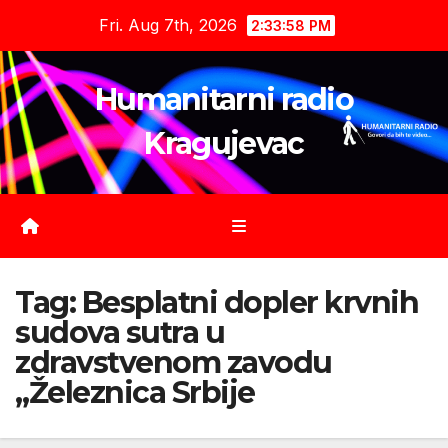
Skip
Fri. Aug 7th, 2026
2:33:59 PM
to
content
Humanitarni radio
Kragujevac
Tag:
Besplatni dopler krvnih
sudova sutra u
zdravstvenom zavodu
„Železnica Srbije