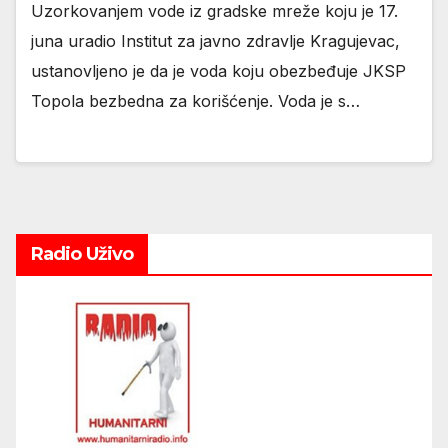
Uzorkovanjem vode iz gradske mreže koju je 17.
juna uradio Institut za javno zdravlje Kragujevac,
ustanovljeno je da je voda koju obezbeđuje JKSP
Topola bezbedna za korišćenje. Voda je s…
Radio Uživo