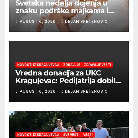
Svetska nedelja dojenja u
znaku podrške majkama i
najboljeg početka života
AUGUST 6, 2026
DEJAN SRETENOVIC
NOVOSTI IZ KRAGUJEVCA
ZDRAVLJE
ZDRAVLJE VESTI
Vredna donacija za UKC
Kragujevac: Pedijatrija dobila
mobilni rendgen i mikroskop
AUGUST 6, 2026
DEJAN SRETENOVIC
vredne 9,6 miliona dinara
NOVOSTI IZ KRAGUJEVCA
SVE VESTI
VESTI