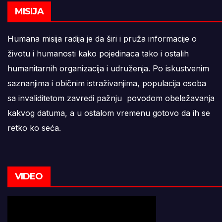
MISIJA
Humana misija radija je da širi i pruža informacije o
životu i humanosti kako pojedinaca tako i ostalih
humanitarnih organizacija i udruženja. Po iskustvenim
saznanjima i običnim istraživanjima, populacija osoba
sa invaliditetom zavredi pažnju povodom obeležavanja
kakvog datuma, a u ostalom vremenu gotovo da ih se
retko ko seća.
VIDEO