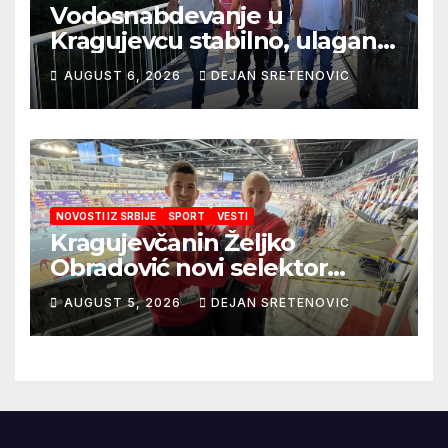
Vodosnabdevanje u
Kragujevcu stabilno, ulaganja
obezbedila sigurnije
AUGUST 6, 2026
DEJAN SRETENOVIC
snabdevanje
NOVOSTI IZ SRBIJE
SPORT
VESTI
Kragujevčanin Željko
Obradović novi selektor
Atletske reprezentacije Srbije
AUGUST 5, 2026
DEJAN SRETENOVIC