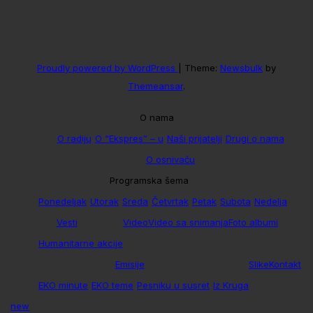
Proudly powered by WordPress
|
Theme:
Newsbulk
by
Themeansar
.
O nama
O radiju
O “Ekspres” – u
Naši prijatelji
Drugi o nama
O osnivaču
Programska šema
Ponedeljak
Utorak
Sreda
Četvrtak
Petak
Subota
Nedelja
Vesti
Video
Video sa snimanja
Foto albumi
Humanitarne akcije
Emisije
Slike
Kontakt
EKO minute
EKO teme
Pesniku u susret
Iz Kruga
new