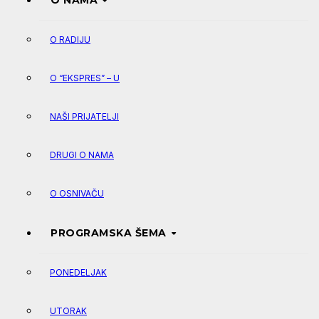
O NAMA
O RADIJU
O “EKSPRES” – U
NAŠI PRIJATELJI
DRUGI O NAMA
O OSNIVAČU
PROGRAMSKA ŠEMA
PONEDELJAK
UTORAK