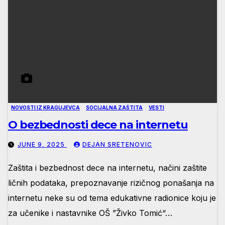
NOVOSTI IZ KRAGUJEVCA
SOCIJALNA ZAŠTITA
VESTI
O bezbednosti dece na internetu
JUNE 9, 2025
DEJAN SRETENOVIC
Zaštita i bezbednost dece na internetu, načini zaštite
ličnih podataka, prepoznavanje rizičnog ponašanja na
internetu neke su od tema edukativne radionice koju je
za učenike i nastavnike OŠ ”Živko Tomić“…