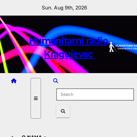
Skip
Sun. Aug 9th, 2026
to
content
Humanitarni radio
Kragujevac