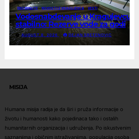
EKO MINUTE
NOVOSTI IZ KRAGUJEVCA
VESTI
Vodosnabdevanje u Kragujevcu
stabilno: Rezerve vode za godinu
dana
AUGUST 8, 2026
DEJAN SRETENOVIC
MISIJA
Humana misija radija je da širi i pruža informacije o
životu i humanosti kako pojedinaca tako i ostalih
humanitarnih organizacija i udruženja. Po iskustvenim
saznanjima i običnim istraživanjima, populacija osoba