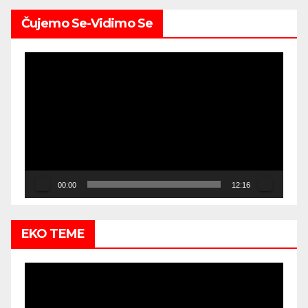
Čujemo Se-Vidimo Se
Video
Player
00:00
12:16
EKO TEME
Video
Player