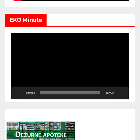
EKO Minute
Video
Player
00:00
16:52