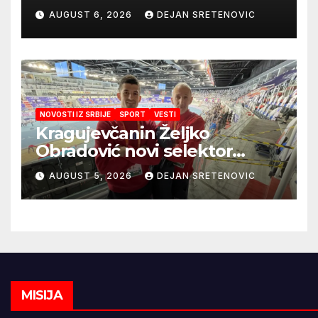
obezbedila sigurnije
AUGUST 6, 2026
DEJAN SRETENOVIC
snabdevanje
NOVOSTI IZ SRBIJE
SPORT
VESTI
Kragujevčanin Željko
Obradović novi selektor
Atletske reprezentacije Srbije
AUGUST 5, 2026
DEJAN SRETENOVIC
MISIJA