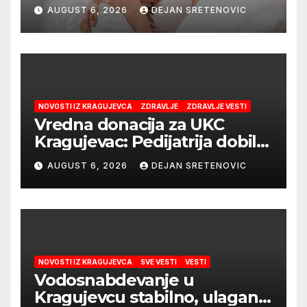
najboljeg početka života
AUGUST 6, 2026
DEJAN SRETENOVIC
NOVOSTI IZ KRAGUJEVCA
ZDRAVLJE
ZDRAVLJE VESTI
Vredna donacija za UKC
Kragujevac: Pedijatrija dobila
mobilni rendgen i mikroskop
AUGUST 6, 2026
DEJAN SRETENOVIC
vredne 9,6 miliona dinara
NOVOSTI IZ KRAGUJEVCA
SVE VESTI
VESTI
Vodosnabdevanje u
Kragujevcu stabilno, ulaganja