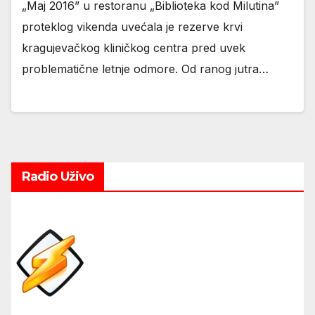
„Maj 2016” u restoranu „Biblioteka kod Milutina”
proteklog vikenda uvećala je rezerve krvi
kragujevačkog kliničkog centra pred uvek
problematične letnje odmore. Od ranog jutra…
Radio Uživo