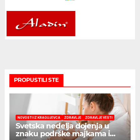
PROPUSTILI STE
NOVOSTI IZ KRAGUJEVCA
ZDRAVLJE
ZDRAVLJE VESTI
Svetska nedelja dojenja u
znaku podrške majkama i