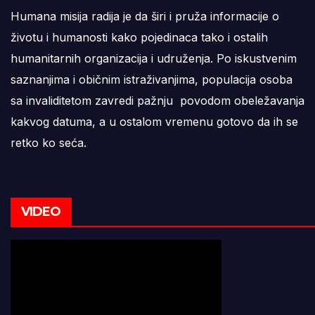
Humana misija radija je da širi i pruža informacije o
životu i humanosti kako pojedinaca tako i ostalih
humanitarnih organizacija i udruženja. Po iskustvenim
saznanjima i običnim istraživanjima, populacija osoba
sa invaliditetom zavredi pažnju povodom obeležavanja
kakvog datuma, a u ostalom vremenu gotovo da ih se
retko ko seća.
VIDEO