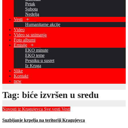
Petak
Subota
Nedelja
Vesti
Humanitarne akcije
Video
Video sa snimanja
Foto albumi
Emisije
EKO minute
EKO teme
Pesniku u susret
Iz Kruga
Slike
Kontakt
new
Tag:
biće izvršen u sredu
Novosti iz Kragujevca
Sve vesti
Vesti
Suzbijanje krpelja na teritoriji Kragujevca