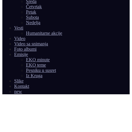
Sreda
Četvrtak
Petak
Subota
Nedelja
Vesti
Humanitarne akcije
Video
Video sa snimanja
Foto albumi
Emisije
EKO minute
EKO teme
Pesniku u susret
Iz Kruga
Slike
Kontakt
new