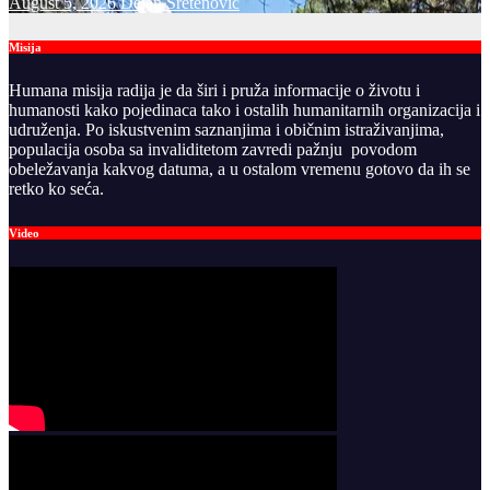
August 5, 2026
Dejan Sretenovic
Misija
Humana misija radija je da širi i pruža informacije o životu i
humanosti kako pojedinaca tako i ostalih humanitarnih organizacija i
udruženja. Po iskustvenim saznanjima i običnim istraživanjima,
populacija osoba sa invaliditetom zavredi pažnju povodom
obeležavanja kakvog datuma, a u ostalom vremenu gotovo da ih se
retko ko seća.
Video