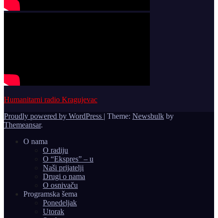
Humanitarni radio Kragujevac
Proudly powered by WordPress
|
Theme:
Newsbulk
by
Themeansar
.
O nama
O radiju
O “Ekspres” – u
Naši prijatelji
Drugi o nama
O osnivaču
Programska šema
Ponedeljak
Utorak