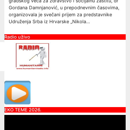
gradskog veća za zdravstvo i socijalnu zaštitu, dr
Gordana Damnjanović, u prepodnevnim časovima,
organizovala je svečani prijem za predstavnike
Udruženja Srba iz Hrvarske „Nikola…
Radio uživo
EKO TEME 2026.
Video
Player