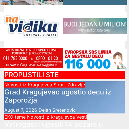
PROPUSTILI STE
Novosti iz Kragujevca
Sport
Zdravlje
Grad Kragujevac ugostio decu iz
Zaporožja
August 7, 2026
Dejan Sretenovic
EKO teme
Novosti iz Kragujevca
Vesti
Vatrogasci ugasili 14 požara u