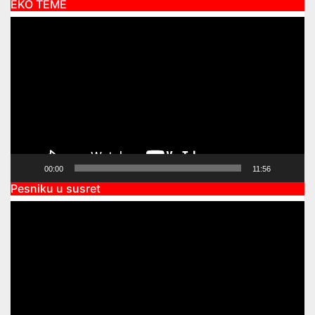
EKO TEME
Video
Player
00:00
11:56
Pesniku u susret