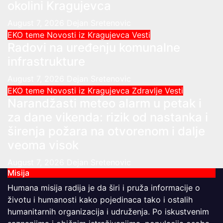
okolini Kragujevca
August 7, 2026
Dejan Sretenovic
EKO teme
Novosti iz Kragujevca
Vesti
Radovi na uređenju komunalne
infrastrukture
August 7, 2026
Dejan Sretenovic
EKO teme
Novosti iz Kragujevca
Zdravlje Vesti
Narandžasti meteo alarm u petak i
za dane vikenda: rizik od nastanka i
širenja požara na otvorenom i dalje
veoma visok
August 7, 2026
Dejan Sretenovic
Misija
Humana misija radija je da širi i pruža informacije o
životu i humanosti kako pojedinaca tako i ostalih
humanitarnih organizacija i udruženja. Po iskustvenim