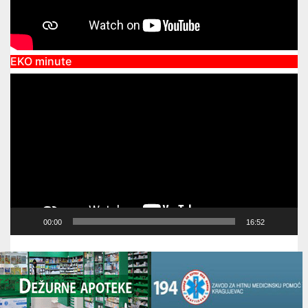
EKO minute
Video
Player
00:00
16:52