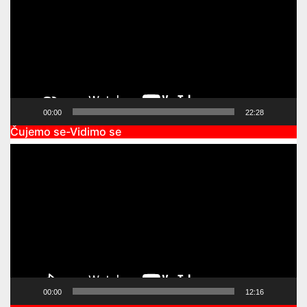
00:00
22:28
Čujemo se-Vidimo se
Video
Player
00:00
12:16