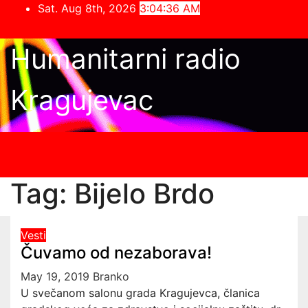
Skip
Sat. Aug 8th, 2026
3:04:37 AM
to
content
Humanitarni radio
Kragujevac
Tag:
Bijelo Brdo
Vesti
Čuvamo od nezaborava!
May 19, 2019
Branko
U svečanom salonu grada Kragujevca, članica