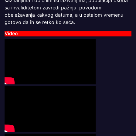
saznanjima i običnim istraživanjima, populacija osoba
sa invaliditetom zavredi pažnju povodom
obeležavanja kakvog datuma, a u ostalom vremenu
gotovo da ih se retko ko seća.
Video