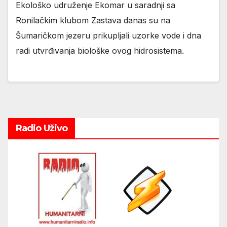
Ekološko udruženje Ekomar u saradnji sa
Ronilačkim klubom Zastava danas su na
Šumaričkom jezeru prikupljali uzorke vode i dna
radi utvrđivanja biološke ovog hidrosistema.
Radio Uživo