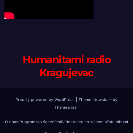
Humanitarni radio
Kragujevac
Proudly powered by WordPress
|
Theme:
Newsbulk
by
Themeansar
.
O nama
Programska šema
Vesti
Video
Video sa snimanja
Foto albumi