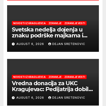
NOVOSTI IZ KRAGUJEVCA
ZDRAVLJE
ZDRAVLJE VESTI
Svetska nedelja dojenja u
znaku podrške majkama i
najboljeg početka života
AUGUST 6, 2026
DEJAN SRETENOVIC
NOVOSTI IZ KRAGUJEVCA
ZDRAVLJE
ZDRAVLJE VESTI
Vredna donacija za UKC
Kragujevac: Pedijatrija dobila
mobilni rendgen i mikroskop
AUGUST 6, 2026
DEJAN SRETENOVIC
vredne 9,6 miliona dinara