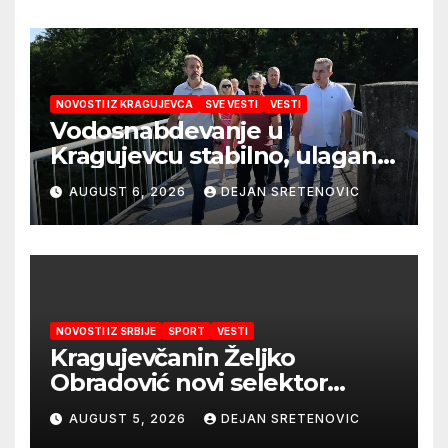
NOVOSTI IZ KRAGUJEVCA
SVE VESTI
VESTI
Vodosnabdevanje u
Kragujevcu stabilno, ulaganja
obezbedila sigurnije
AUGUST 6, 2026
DEJAN SRETENOVIC
snabdevanje
NOVOSTI IZ SRBIJE
SPORT
VESTI
Kragujevčanin Željko
Obradović novi selektor
Atletske reprezentacije Srbije
AUGUST 5, 2026
DEJAN SRETENOVIC