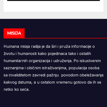
MISIJA
Humana misija radija je da širi i pruža informacije o
životu i humanosti kako pojedinaca tako i ostalih
humanitarnih organizacija i udruženja. Po iskustvenim
saznanjima i običnim istraživanjima, populacija osoba
sa invaliditetom zavredi pažnju povodom obeležavanja
kakvog datuma, a u ostalom vremenu gotovo da ih se
retko ko seća.