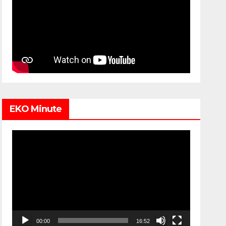
EKO Minute
Video
Player
00:00
16:52