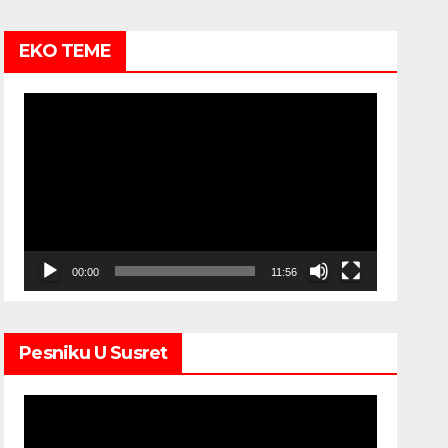
EKO TEME
Video
Player
00:00
11:56
Pesniku U Susret