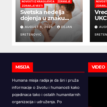
NOVOSTI IZ KRAGUJEVCA
ZDRAVLJE
NOVOSTI
ZDRAVLJE VESTI
ZDRAVLJ
Svetska nedelja
Vred
dojenja u znaku
UKC 
podrške majkama i
Pedi
AUGUST 6, 2026
DEJAN
AUG
najboljeg početka
mobi
života
mik
SRETENOVIC
SRETE
9,6 
MISIJA
VIDEO
Humana misija radija je da širi i pruža
informacije o životu i humanosti kako
pojedinaca tako i ostalih humanitarnih
organizacija i udruženja. Po