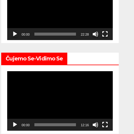
00:00
22:28
Čujemo Se-Vidimo Se
Video
Player
00:00
12:16