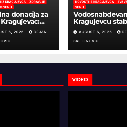
 IZ KRAGUJEVCA
ZDRAVLJE
NOVOSTI IZ KRAGUJEVCA
SVE V
E VESTI
VESTI
na donacija za
Vodosnabdevan
Kragujevac:
Kragujevcu stab
jatrija dobila
ulaganja obezbe
UST 6, 2026
DEJAN
AUGUST 6, 2026
D
lni rendgen i
sigurnije
roskop vredne
snabdevanje
NOVIC
SRETENOVIC
miliona dinara
VIDEO