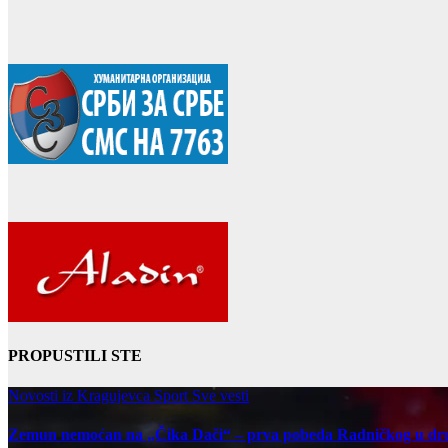
PROPUSTILI STE
Novosti iz Kragujevca
Sport
Sve vesti
Zemun nemoćan na „Čika Dači“ – prva pobeda Radničkog u d