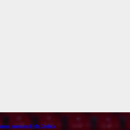
rugom mandatu Feđe Dudića