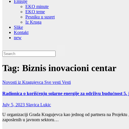
Emisije
EKO minute
EKO teme
Pesniku u susret
Iz Kruga
Slike
Kontakt
new
Tag:
Biznis inovacioni centar
Novosti iz Kragujevca
Sve vesti
Vesti
Radionica o korišćenju solarne energije za održivu budućnost 5. 
July 5, 2023
Slavica Lukic
U organizaciji Grada Kragujevca kao jednog od partnera na Projektu 
zaposlenih u javnom sektoru…