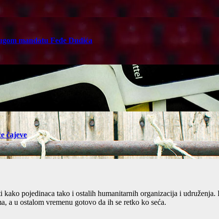
rugom mandatu Feđe Dudića
e čajeve
ti kako pojedinaca tako i ostalih humanitarnih organizacija i udruženja
, a u ostalom vremenu gotovo da ih se retko ko seća.