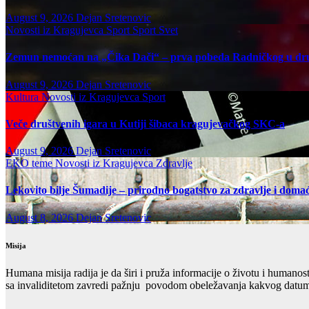
August 9, 2026
Dejan Sretenovic
Novosti iz Kragujevca
Sport
Sport Svet
Zemun nemoćan na „Čika Dači“ – prva pobeda Radničkog u d
August 9, 2026
Dejan Sretenovic
Kultura
Novosti iz Kragujevca
Sport
Veče društvenih igara u Kutiji šibaca kragujevačkog SKC-a
August 9, 2026
Dejan Sretenovic
EKO teme
Novosti iz Kragujevca
Zdravlje
Lekovito bilje Šumadije – prirodno bogatstvo za zdravlje i domać
August 8, 2026
Dejan Sretenovic
Misija
Humana misija radija je da širi i pruža informacije o životu i humanos
sa invaliditetom zavredi pažnju povodom obeležavanja kakvog datuma