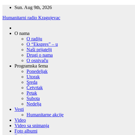
Skip
Sun. Aug 9th, 2026
to
Humanitarni radio Kragujevac
content
O nama
O radiju
O “Ekspres” – u
Naši prijatelji
Drugi o nama
O osnivaču
Programska šema
Ponedeljak
Utorak
Sreda
Četvrtak
Petak
Subota
Nedelja
Vesti
Humanitarne akcije
Video
Video sa snimanja
Foto albumi