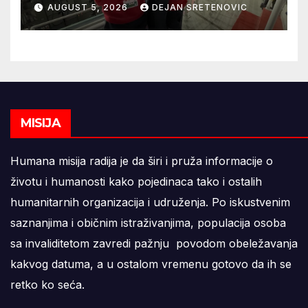
AUGUST 5, 2026
DEJAN SRETENOVIC
MISIJA
Humana misija radija je da širi i pruža informacije o
životu i humanosti kako pojedinaca tako i ostalih
humanitarnih organizacija i udruženja. Po iskustvenim
saznanjima i običnim istraživanjima, populacija osoba
sa invaliditetom zavredi pažnju povodom obeležavanja
kakvog datuma, a u ostalom vremenu gotovo da ih se
retko ko seća.