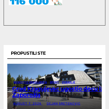
PROPUSTILI STE
NOVOSTI IZ KRAGUJEVCA
SPORT
ZDRAVLJE
Grad Kragujevac ugostio decu iz
Zaporožja
AUGUST 7, 2026
DEJAN SRETENOVIC