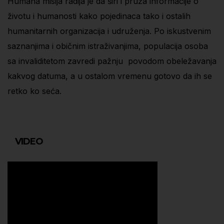
Humana misija radija je da širi i pruža informacije o
životu i humanosti kako pojedinaca tako i ostalih
humanitarnih organizacija i udruženja. Po iskustvenim
saznanjima i običnim istraživanjima, populacija osoba
sa invaliditetom zavredi pažnju povodom obeležavanja
kakvog datuma, a u ostalom vremenu gotovo da ih se
retko ko seća.
VIDEO