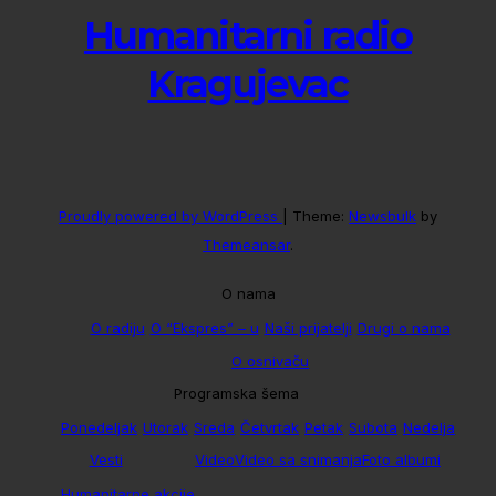
Humanitarni radio
Kragujevac
Proudly powered by WordPress
|
Theme:
Newsbulk
by
Themeansar
.
O nama
O radiju
O “Ekspres” – u
Naši prijatelji
Drugi o nama
O osnivaču
Programska šema
Ponedeljak
Utorak
Sreda
Četvrtak
Petak
Subota
Nedelja
Vesti
Video
Video sa snimanja
Foto albumi
Humanitarne akcije