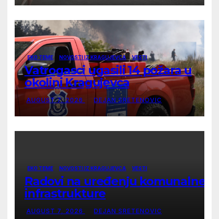
EKO TEME
NOVOSTI IZ KRAGUJEVCA
VESTI
Vatrogasci ugasili 14 požara u
okolini Kragujevca
AUGUST 7, 2026
DEJAN SRETENOVIC
EKO TEME
NOVOSTI IZ KRAGUJEVCA
VESTI
Radovi na uređenju komunalne
infrastrukture
AUGUST 7, 2026
DEJAN SRETENOVIC