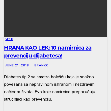
VESTI
HRANA KAO LEK: 10 namirnica za
prevenciju dijabetesa!
JUNE 21, 2018
BRANKO
Dijabetes tip 2 se smatra bolešću koja je snažno
povezana sa nepravilnom ishranom i nezdravim
načinom života. Evo koje namirnice preporučuju
stručnjaci kao prevenciju.