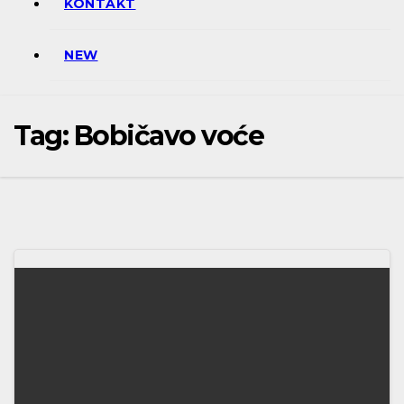
KONTAKT
NEW
Tag:
Bobičavo voće