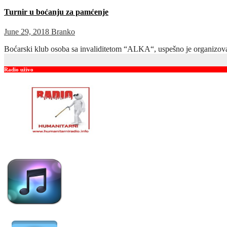
Turnir u boćanju za pamćenje
June 29, 2018
Branko
Boćarski klub osoba sa invaliditetom “ALKA“, uspešno je organizovao
Radio uživo