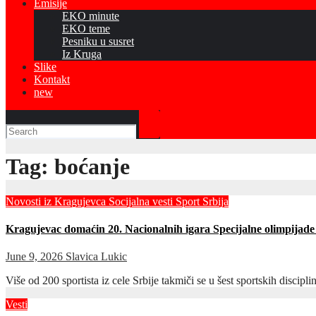
Emisije
EKO minute
EKO teme
Pesniku u susret
Iz Kruga
Slike
Kontakt
new
Tag:
boćanje
Novosti iz Kragujevca
Socijalna vesti
Sport Srbija
Kragujevac domaćin 20. Nacionalnih igara Specijalne olimpijade
June 9, 2026
Slavica Lukic
Više od 200 sportista iz cele Srbije takmiči se u šest sportskih disc
Vesti