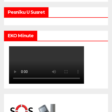
Pesniku U Susret
EKO Minute