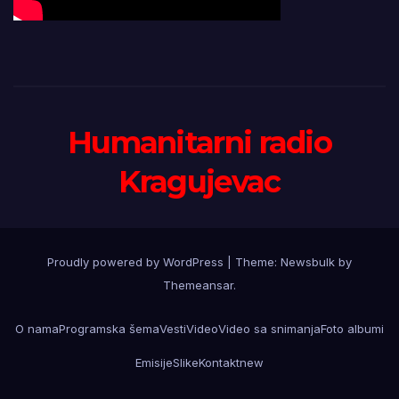
Humanitarni radio
Kragujevac
Proudly powered by WordPress
|
Theme:
Newsbulk
by
Themeansar
.
O nama
Programska šema
Vesti
Video
Video sa snimanja
Foto albumi
Emisije
Slike
Kontakt
new