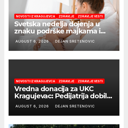
NOVOSTI IZ KRAGUJEVCA
ZDRAVLJE
ZDRAVLJE VESTI
Svetska nedelja dojenja u
znaku podrške majkama i
najboljeg početka života
AUGUST 6, 2026
DEJAN SRETENOVIC
NOVOSTI IZ KRAGUJEVCA
ZDRAVLJE
ZDRAVLJE VESTI
Vredna donacija za UKC
Kragujevac: Pedijatrija dobila
mobilni rendgen i mikroskop
AUGUST 6, 2026
DEJAN SRETENOVIC
vredne 9,6 miliona dinara