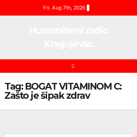
Skip
Fri. Aug 7th, 2026
to
content
Humanitarni radio
Kragujevac
Tag:
BOGAT VITAMINOM C:
Zašto je šipak zdrav