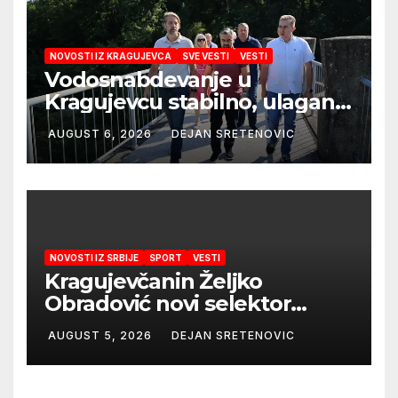
NOVOSTI IZ KRAGUJEVCA
SVE VESTI
VESTI
Vodosnabdevanje u
Kragujevcu stabilno, ulaganja
obezbedila sigurnije
AUGUST 6, 2026
DEJAN SRETENOVIC
snabdevanje
NOVOSTI IZ SRBIJE
SPORT
VESTI
Kragujevčanin Željko
Obradović novi selektor
Atletske reprezentacije Srbije
AUGUST 5, 2026
DEJAN SRETENOVIC