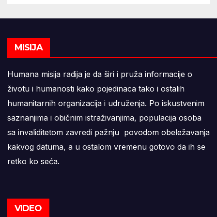
MISIJA
Humana misija radija je da širi i pruža informacije o
životu i humanosti kako pojedinaca tako i ostalih
humanitarnih organizacija i udruženja. Po iskustvenim
saznanjima i običnim istraživanjima, populacija osoba
sa invaliditetom zavredi pažnju povodom obeležavanja
kakvog datuma, a u ostalom vremenu gotovo da ih se
retko ko seća.
VIDEO