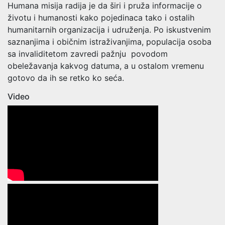
Humana misija radija je da širi i pruža informacije o
životu i humanosti kako pojedinaca tako i ostalih
humanitarnih organizacija i udruženja. Po iskustvenim
saznanjima i običnim istraživanjima, populacija osoba
sa invaliditetom zavredi pažnju povodom
obeležavanja kakvog datuma, a u ostalom vremenu
gotovo da ih se retko ko seća.
Video