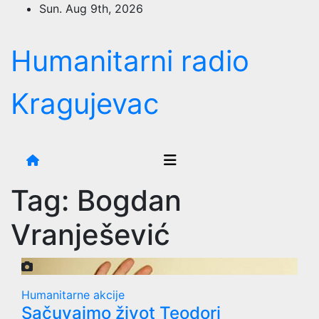
Skip
Sun. Aug 9th, 2026
to
content
Humanitarni radio
Kragujevac
Tag:
Bogdan
Vranješević
Humanitarne akcije
Sačuvajmo život Teodori