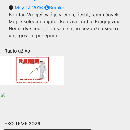
May 17, 2016
Branko
Bogdan Vranješević je vredan, čestit, radan čovek.
Moj je kolega i prijatelj koji živi i radi u Kragujevcu.
Nema dve nedelje da sam s njim bezbrižno sedeo
u njegovom prelepom…
Radio uživo
EKO TEME 2026.