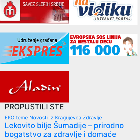
PROPUSTILI STE
EKO teme
Novosti iz Kragujevca
Zdravlje
Lekovito bilje Šumadije – prirodno
bogatstvo za zdravlje i domaće