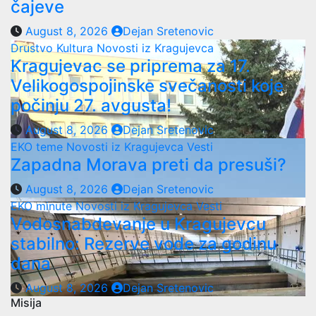
čajeve
August 8, 2026
Dejan Sretenovic
Drustvo
Kultura
Novosti iz Kragujevca
Kragujevac se priprema za 17.
Velikogospojinske svečanosti koje
počinju 27. avgusta!
August 8, 2026
Dejan Sretenovic
EKO teme
Novosti iz Kragujevca
Vesti
Zapadna Morava preti da presuši?
August 8, 2026
Dejan Sretenovic
EKO minute
Novosti iz Kragujevca
Vesti
Vodosnabdevanje u Kragujevcu
stabilno: Rezerve vode za godinu
dana
August 8, 2026
Dejan Sretenovic
Misija