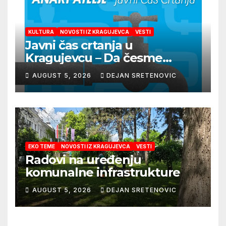
KULTURA
NOVOSTI IZ KRAGUJEVCA
VESTI
Javni čas crtanja u
Kragujevcu – Da česme
zažive
AUGUST 5, 2026
DEJAN SRETENOVIC
EKO TEME
NOVOSTI IZ KRAGUJEVCA
VESTI
Radovi na uređenju
komunalne infrastrukture
AUGUST 5, 2026
DEJAN SRETENOVIC