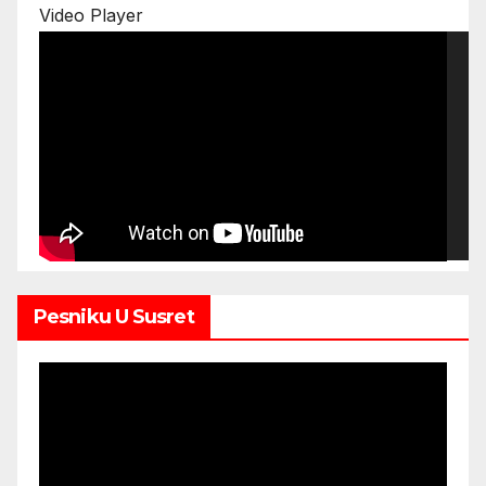
Video Player
12:16
Pesniku U Susret
00:00
00:00
11:56