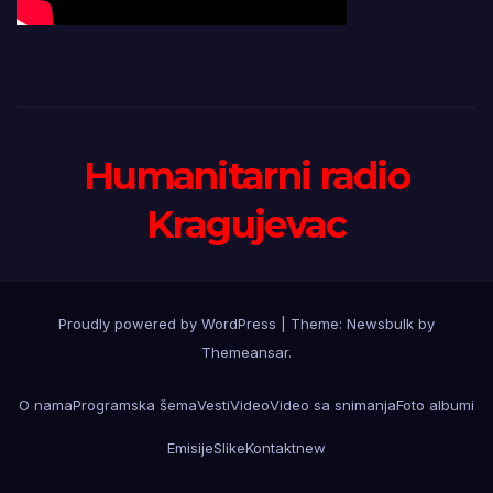
Humanitarni radio
Kragujevac
Proudly powered by WordPress
|
Theme:
Newsbulk
by
Themeansar
.
O nama
Programska šema
Vesti
Video
Video sa snimanja
Foto albumi
Emisije
Slike
Kontakt
new