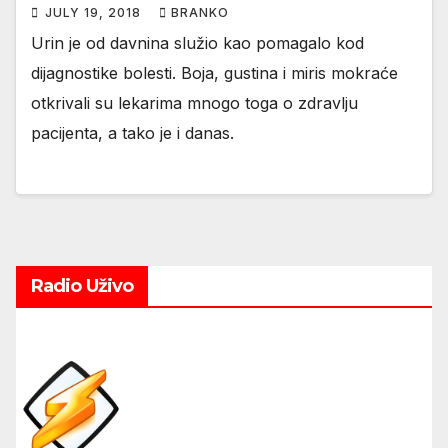
JULY 19, 2018
BRANKO
Urin je od davnina služio kao pomagalo kod
dijagnostike bolesti. Boja, gustina i miris mokraće
otkrivali su lekarima mnogo toga o zdravlju
pacijenta, a tako je i danas.
Radio Uživo