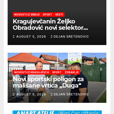
NOVOSTI IZ SRBIJE
SPORT
VESTI
Kragujevčanin Željko
Obradović novi selektor
Atletske reprezentacije Srbije
AUGUST 5, 2026
DEJAN SRETENOVIC
NOVOSTI IZ KRAGUJEVCA
SPORT
ZDRAVLJE
Novi sportski poligon za
mališane vrtića „Duga“
AUGUST 5, 2026
DEJAN SRETENOVIC