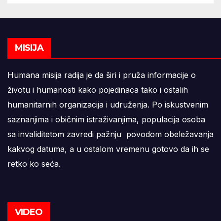
MISIJA
Humana misija radija je da širi i pruža informacije o
životu i humanosti kako pojedinaca tako i ostalih
humanitarnih organizacija i udruženja. Po iskustvenim
saznanjima i običnim istraživanjima, populacija osoba
sa invaliditetom zavredi pažnju povodom obeležavanja
kakvog datuma, a u ostalom vremenu gotovo da ih se
retko ko seća.
VIDEO