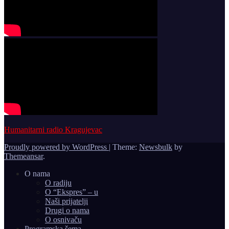
Humanitarni radio Kragujevac
Proudly powered by WordPress
|
Theme:
Newsbulk
by
Themeansar
.
O nama
O radiju
O “Ekspres” – u
Naši prijatelji
Drugi o nama
O osnivaču
Programska šema