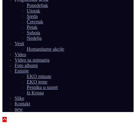
Ponedeljak
Utorak
Sreda
Četvrtak
Petak
Subota
Nedelja
Vesti
Humanitarne akcije
Video
Video sa snimanja
Foto albumi
Emisije
EKO minute
EKO teme
Pesniku u susret
Iz Kruga
Slike
Kontakt
new