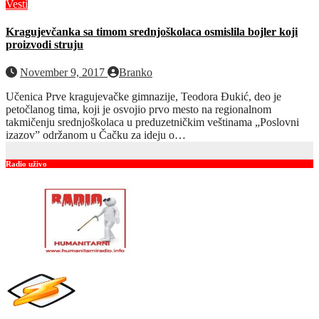
Vesti
Kragujevčanka sa timom srednjoškolaca osmislila bojler koji
proizvodi struju
November 9, 2017
Branko
Učenica Prve kragujevačke gimnazije, Teodora Đukić, deo je
petočlanog tima, koji je osvojio prvo mesto na regionalnom
takmičenju srednjoškolaca u preduzetničkim veštinama „Poslovni
izazov” održanom u Čačku za ideju o…
Radio uživo