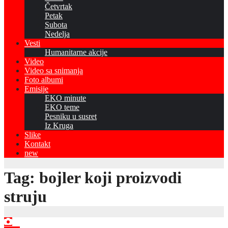
Četvrtak
Petak
Subota
Nedelja
Vesti
Humanitarne akcije
Video
Video sa snimanja
Foto albumi
Emisije
EKO minute
EKO teme
Pesniku u susret
Iz Kruga
Slike
Kontakt
new
Tag:
bojler koji proizvodi
struju