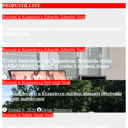
PROPUSTILI STE
Novosti iz Kragujevca
Zdravlje
Zdravlje Vesti
Svetska nedelja dojenja u znaku podrške majkama i najboljeg
početka života
August 6, 2026
Dejan Sretenovic
Novosti iz Kragujevca
Zdravlje
Zdravlje Vesti
Vredna donacija za UKC Kragujevac: Pedijatrija dobila
mobilni rendgen i mikroskop vredne 9,6 miliona dinara
August 6, 2026
Dejan Sretenovic
Novosti iz Kragujevca
Sve vesti
Vesti
Vodosnabdevanje u Kragujevcu stabilno, ulaganja obezbedila
sigurnije snabdevanje
August 6, 2026
Dejan Sretenovic
Novosti iz Srbije
Sport
Vesti
Kragujevčanin Željko Obradović novi selektor Atletske