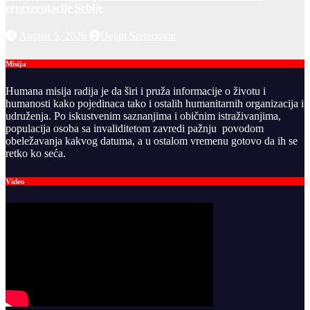
reprezentacije Srbije
August 5, 2026
Dejan Sretenovic
Misija
Humana misija radija je da širi i pruža informacije o životu i
humanosti kako pojedinaca tako i ostalih humanitarnih organizacija i
udruženja. Po iskustvenim saznanjima i običnim istraživanjima,
populacija osoba sa invaliditetom zavredi pažnju povodom
obeležavanja kakvog datuma, a u ostalom vremenu gotovo da ih se
retko ko seća.
Video