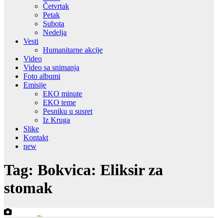
Četvrtak
Petak
Subota
Nedelja
Vesti
Humanitarne akcije
Video
Video sa snimanja
Foto albumi
Emisije
EKO minute
EKO teme
Pesniku u susret
Iz Kruga
Slike
Kontakt
new
Tag:
Bokvica: Eliksir za
stomak