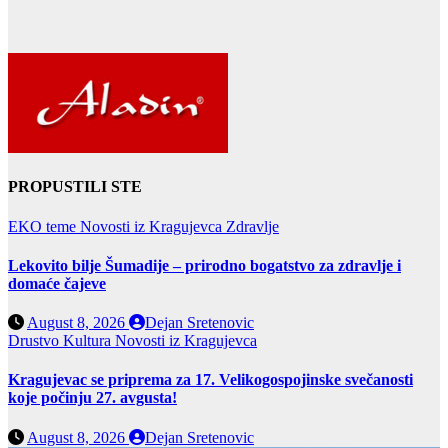
PROPUSTILI STE
EKO teme
Novosti iz Kragujevca
Zdravlje
Lekovito bilje Šumadije – prirodno bogatstvo za zdravlje i
domaće čajeve
August 8, 2026
Dejan Sretenovic
Drustvo
Kultura
Novosti iz Kragujevca
Kragujevac se priprema za 17. Velikogospojinske svečanosti
koje počinju 27. avgusta!
August 8, 2026
Dejan Sretenovic