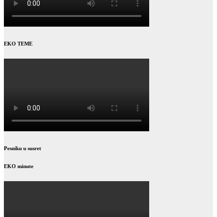
EKO TEME
Pesniku u susret
EKO minute