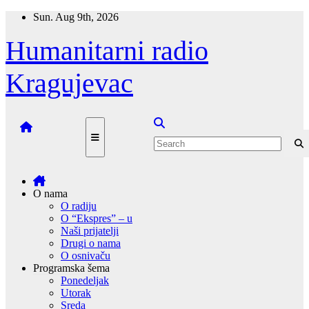
Skip
Sun. Aug 9th, 2026
to
content
Humanitarni radio
Kragujevac
O nama
O radiju
O “Ekspres” – u
Naši prijatelji
Drugi o nama
O osnivaču
Programska šema
Ponedeljak
Utorak
Sreda