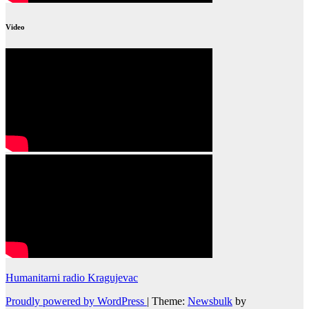
Video
Humanitarni radio Kragujevac
Proudly powered by WordPress
|
Theme:
Newsbulk
by