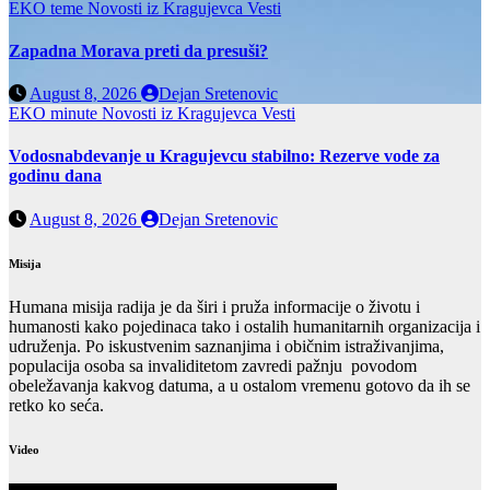
EKO teme
Novosti iz Kragujevca
Vesti
Zapadna Morava preti da presuši?
August 8, 2026
Dejan Sretenovic
EKO minute
Novosti iz Kragujevca
Vesti
Vodosnabdevanje u Kragujevcu stabilno: Rezerve vode za
godinu dana
August 8, 2026
Dejan Sretenovic
Misija
Humana misija radija je da širi i pruža informacije o životu i
humanosti kako pojedinaca tako i ostalih humanitarnih organizacija i
udruženja. Po iskustvenim saznanjima i običnim istraživanjima,
populacija osoba sa invaliditetom zavredi pažnju povodom
obeležavanja kakvog datuma, a u ostalom vremenu gotovo da ih se
retko ko seća.
Video