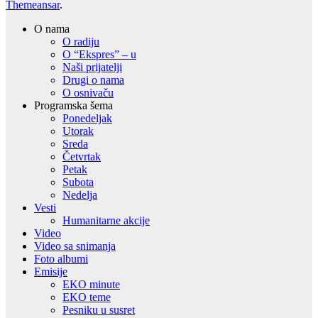
Themeansar
.
O nama
O radiju
O “Ekspres” – u
Naši prijatelji
Drugi o nama
O osnivaču
Programska šema
Ponedeljak
Utorak
Sreda
Četvrtak
Petak
Subota
Nedelja
Vesti
Humanitarne akcije
Video
Video sa snimanja
Foto albumi
Emisije
EKO minute
EKO teme
Pesniku u susret