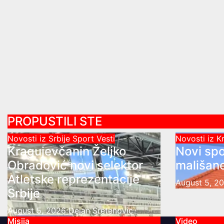
PROPUSTILI STE
Novosti iz Srbije
Sport
Vesti
Novosti iz 
Kragujevčanin Željko
Novi spo
Obradović novi selektor
mališane
Atletske reprezentacije
August 5, 2
Srbije
August 5, 2026
Dejan Sretenovic
Misija
Video