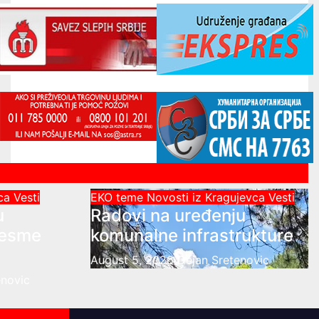
vca
Vesti
EKO teme
Novosti iz Kragujevca
Vesti
u
Radovi na uređenju
česme
komunalne infrastrukture
August 5, 2026
Dejan Sretenovic
enovic