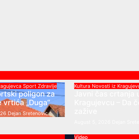
Kragujevca
Sport
Zdravlje
Kultura
Novosti iz Kraguje
rtski poligon za
Javni čas crtanja 
 vrtića „Duga“
Kragujevcu – Da 
zažive
026
Dejan Sretenovic
August 5, 2026
Dejan Sret
Video