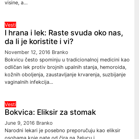
visine, a…
Vesti
I hrana i lek: Raste svuda oko nas,
da li je koristite i vi?
November 12, 2016
Branko
Bokvicu često spominju u tradicionalnoj medicini kao
odličan lek protiv brojnih upalnih stanja, hemoroida,
kožnih oboljenja, zaustavljanje krvarenja, suzbijanje
vaginalnih infekcija...
Vesti
Bokvica: Eliksir za stomak
June 9, 2016
Branko
Narodni lekari je posebno preporučuju kao eliksir
osobama koje pate od čira na želucu i