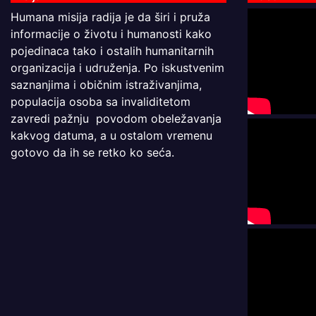
Humana misija radija je da širi i pruža
informacije o životu i humanosti kako
pojedinaca tako i ostalih humanitarnih
organizacija i udruženja. Po iskustvenim
saznanjima i običnim istraživanjima,
populacija osoba sa invaliditetom
zavredi pažnju povodom obeležavanja
kakvog datuma, a u ostalom vremenu
gotovo da ih se retko ko seća.