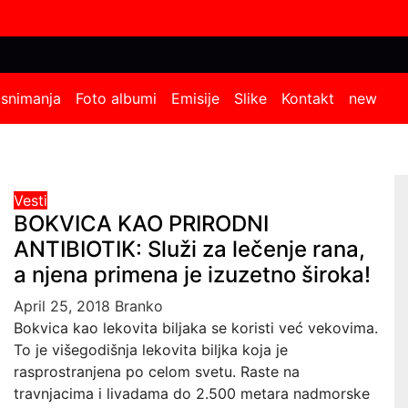
 snimanja
Foto albumi
Emisije
Slike
Kontakt
new
Vesti
BOKVICA KAO PRIRODNI
ANTIBIOTIK: Služi za lečenje rana,
a njena primena je izuzetno široka!
April 25, 2018
Branko
Bokvica kao lekovita biljaka se koristi već vekovima.
To je višegodišnja lekovita biljka koja je
rasprostranjena po celom svetu. Raste na
travnjacima i livadama do 2.500 metara nadmorske