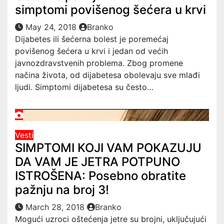
simptomi povišenog šećera u krvi
May 24, 2018
Branko
Dijabetes ili šećerna bolest je poremećaj
povišenog šećera u krvi i jedan od većih
javnozdravstvenih problema. Zbog promene
načina života, od dijabetesa obolevaju sve mlađi
ljudi. Simptomi dijabetesa su često…
Vesti
SIMPTOMI KOJI VAM POKAZUJU
DA VAM JE JETRA POTPUNO
ISTROŠENA: Posebno obratite
pažnju na broj 3!
March 28, 2018
Branko
Mogući uzroci oštećenja jetre su brojni, uključujući