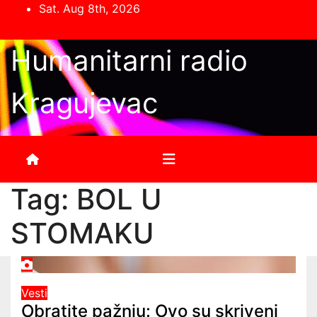
Skip
Sat. Aug 8th, 2026
to
content
Humanitarni radio
Kragujevac
Tag:
BOL U
STOMAKU
Vesti
Obratite pažnju: Ovo su skriveni