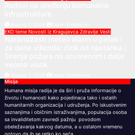
Radovi na uređenju komunalne
infrastrukture
August 7, 2026
Dejan Sretenovic
EKO teme
Novosti iz Kragujevca
Zdravlje Vesti
Narandžasti meteo alarm u petak i
za dane vikenda: rizik od nastanka i
širenja požara na otvorenom i dalje
veoma visok
August 7, 2026
Dejan Sretenovic
Misija
Humana misija radija je da širi i pruža informacije o
životu i humanosti kako pojedinaca tako i ostalih
humanitarnih organizacija i udruženja. Po iskustvenim
saznanjima i običnim istraživanjima, populacija osoba
sa invaliditetom zavredi pažnju povodom
obeležavanja kakvog datuma, a u ostalom vremenu
gotovo da ih se retko ko seća.