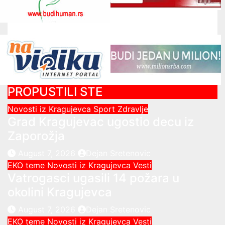
PROPUSTILI STE
Novosti iz Kragujevca
Sport
Zdravlje
Grad Kragujevac ugostio decu iz
Zaporožja
August 7, 2026
Dejan Sretenovic
EKO teme
Novosti iz Kragujevca
Vesti
Vatrogasci ugasili 14 požara u
okolini Kragujevca
August 7, 2026
Dejan Sretenovic
EKO teme
Novosti iz Kragujevca
Vesti