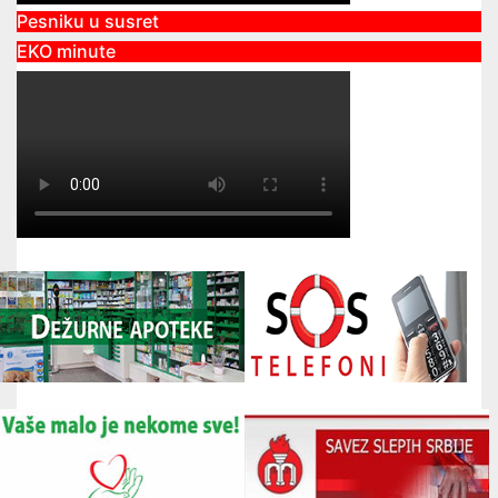
Pesniku u susret
EKO minute