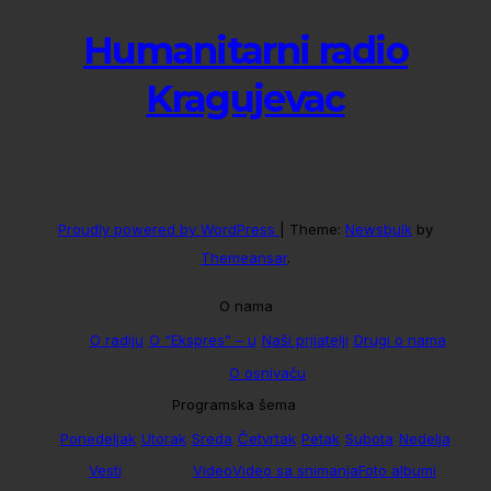
Humanitarni radio
Kragujevac
Proudly powered by WordPress
|
Theme:
Newsbulk
by
Themeansar
.
O nama
O radiju
O “Ekspres” – u
Naši prijatelji
Drugi o nama
O osnivaču
Programska šema
Ponedeljak
Utorak
Sreda
Četvrtak
Petak
Subota
Nedelja
Vesti
Video
Video sa snimanja
Foto albumi