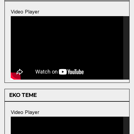
00:00
Video Player
22:28
EKO TEME
00:00
00:00
Video Player
12:16