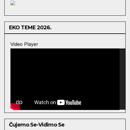
EKO TEME 2026.
Video Player
Čujemo Se-Vidimo Se
00:00