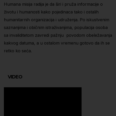
Humana misija radija je da širi i pruža informacije o
životu i humanosti kako pojedinaca tako i ostalih
humanitarnih organizacija i udruženja. Po iskustvenim
saznanjima i običnim istraživanjima, populacija osoba
sa invaliditetom zavredi pažnju povodom obeležavanja
kakvog datuma, a u ostalom vremenu gotovo da ih se
retko ko seća.
VIDEO