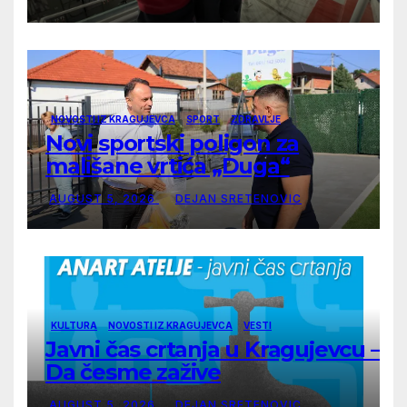
NOVOSTI IZ KRAGUJEVCA
SPORT
ZDRAVLJE
Novi sportski poligon za
mališane vrtića „Duga“
AUGUST 5, 2026
DEJAN SRETENOVIC
KULTURA
NOVOSTI IZ KRAGUJEVCA
VESTI
Javni čas crtanja u Kragujevcu –
Da česme zažive
AUGUST 5, 2026
DEJAN SRETENOVIC