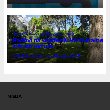
EKO TEME
NOVOSTI IZ KRAGUJEVCA
VESTI
Radovi na uređenju komunalne
infrastrukture
AUGUST 5, 2026
DEJAN SRETENOVIC
MISIJA