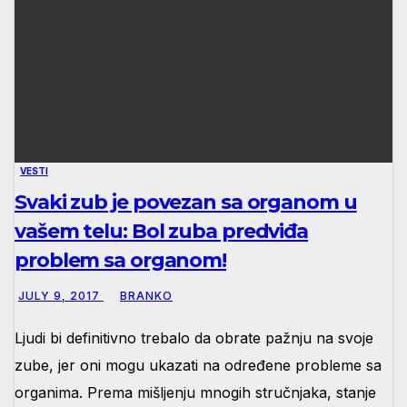
VESTI
Svaki zub je povezan sa organom u
vašem telu: Bol zuba predviđa
problem sa organom!
JULY 9, 2017
BRANKO
Ljudi bi definitivno trebalo da obrate pažnju na svoje
zube, jer oni mogu ukazati na određene probleme sa
organima. Prema mišljenju mnogih stručnjaka, stanje