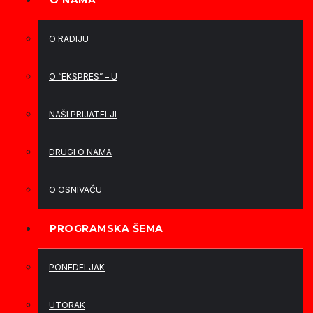
O NAMA
O RADIJU
O “EKSPRES” – U
NAŠI PRIJATELJI
DRUGI O NAMA
O OSNIVAČU
PROGRAMSKA ŠEMA
PONEDELJAK
UTORAK