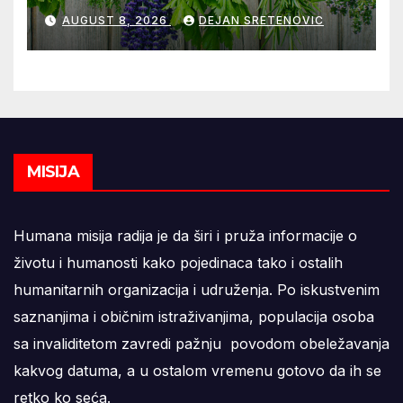
domaće čajeve
AUGUST 8, 2026
DEJAN SRETENOVIC
MISIJA
Humana misija radija je da širi i pruža informacije o
životu i humanosti kako pojedinaca tako i ostalih
humanitarnih organizacija i udruženja. Po iskustvenim
saznanjima i običnim istraživanjima, populacija osoba
sa invaliditetom zavredi pažnju povodom obeležavanja
kakvog datuma, a u ostalom vremenu gotovo da ih se
retko ko seća.