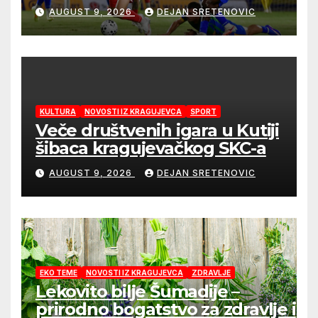
drugom mandatu Feđe Dudića
AUGUST 9, 2026
DEJAN SRETENOVIC
KULTURA
NOVOSTI IZ KRAGUJEVCA
SPORT
Veče društvenih igara u Kutiji
šibaca kragujevačkog SKC-a
AUGUST 9, 2026
DEJAN SRETENOVIC
EKO TEME
NOVOSTI IZ KRAGUJEVCA
ZDRAVLJE
Lekovito bilje Šumadije –
prirodno bogatstvo za zdravlje i