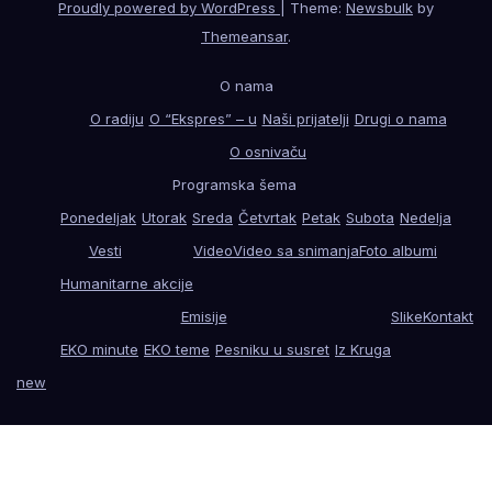
Proudly powered by WordPress
|
Theme:
Newsbulk
by
Themeansar
.
O nama
O radiju
O “Ekspres” – u
Naši prijatelji
Drugi o nama
O osnivaču
Programska šema
Ponedeljak
Utorak
Sreda
Četvrtak
Petak
Subota
Nedelja
Vesti
Video
Video sa snimanja
Foto albumi
Humanitarne akcije
Emisije
Slike
Kontakt
EKO minute
EKO teme
Pesniku u susret
Iz Kruga
new