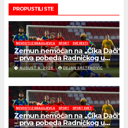
PROPUSTILI STE
NOVOSTI IZ KRAGUJEVCA
SPORT
SVE VESTI
Zemun nemoćan na „Čika Dači“
– prva pobeda Radničkog u
drugom mandatu Feđe Dudića
AUGUST 9, 2026
DEJAN SRETENOVIC
NOVOSTI IZ KRAGUJEVCA
SPORT
SPORT SVET
Zemun nemoćan na „Čika Dači“
– prva pobeda Radničkog u