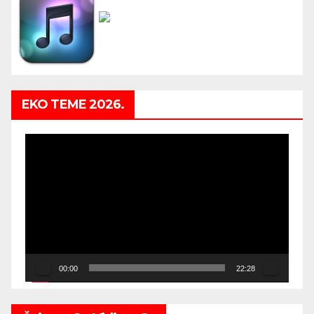
EKO TEME 2026.
Video
Player
00:00
22:28