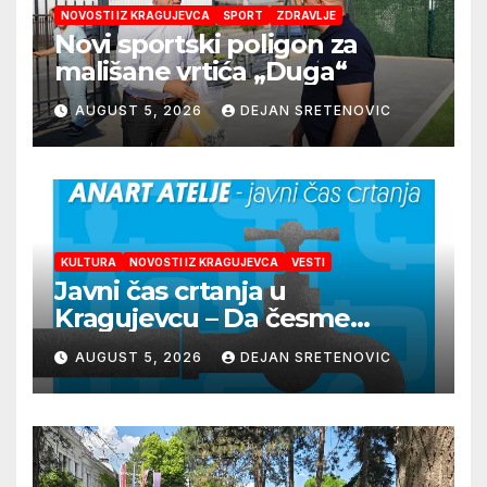
NOVOSTI IZ KRAGUJEVCA
SPORT
ZDRAVLJE
Novi sportski poligon za
mališane vrtića „Duga“
AUGUST 5, 2026
DEJAN SRETENOVIC
KULTURA
NOVOSTI IZ KRAGUJEVCA
VESTI
Javni čas crtanja u
Kragujevcu – Da česme
zažive
AUGUST 5, 2026
DEJAN SRETENOVIC