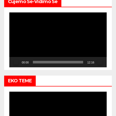
Čujemo Se-Vidimo Se
Video
Player
00:00
12:16
EKO TEME
Video
Player