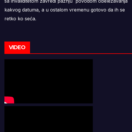
sa invaliditetom zavredi pažnju povodom obeležavanja
kakvog datuma, a u ostalom vremenu gotovo da ih se
retko ko seća.
VIDEO