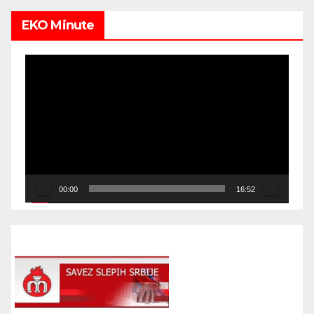
EKO Minute
Video
Player
00:00
16:52