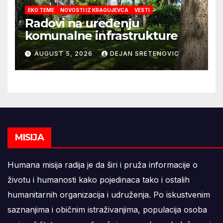
EKO TEME
NOVOSTI IZ KRAGUJEVCA
VESTI
Radovi na uređenju
komunalne infrastrukture
AUGUST 5, 2026
DEJAN SRETENOVIC
MISIJA
Humana misija radija je da širi i pruža informacije o
životu i humanosti kako pojedinaca tako i ostalih
humanitarnih organizacija i udruženja. Po iskustvenim
saznanjima i običnim istraživanjima, populacija osoba