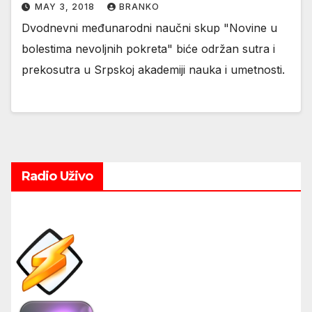
MAY 3, 2018
BRANKO
Dvodnevni međunarodni naučni skup "Novine u
bolestima nevoljnih pokreta" biće održan sutra i
prekosutra u Srpskoj akademiji nauka i umetnosti.
Radio Uživo