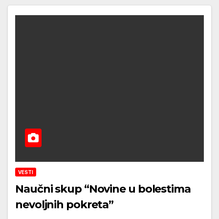
VESTI
Naučni skup “Novine u bolestima
nevoljnih pokreta”