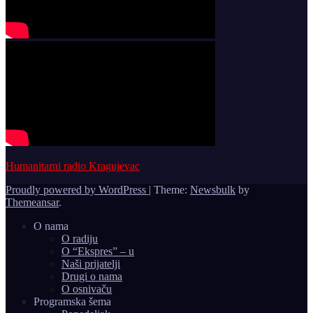
Humanitarni radio Kragujevac
Proudly powered by WordPress
|
Theme:
Newsbulk
by
Themeansar
.
O nama
O radiju
O “Ekspres” – u
Naši prijatelji
Drugi o nama
O osnivaču
Programska šema