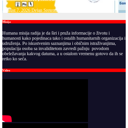
August 7, 2026
Dejan Sretenovic
Misija
Humana misija radija je da širi i pruža informacije o životu i
humanosti kako pojedinaca tako i ostalih humanitarnih organizacija i
udruženja. Po iskustvenim saznanjima i običnim istraživanjima,
populacija osoba sa invaliditetom zavredi pažnju povodom
obeležavanja kakvog datuma, a u ostalom vremenu gotovo da ih se
retko ko seća.
Video