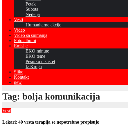
Petak
Subota
Nedelja
Vesti
Humanitarne akcije
Video
Video sa snimanja
Foto albumi
Emisije
EKO minute
EKO teme
Pesniku u susret
Iz Kruga
Slike
Kontakt
new
Tag:
bolja komunikacija
Vesti
Lekari: 40 vrsta terapija se nepotrebno propisuje