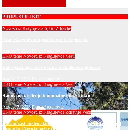
PROPUSTILI STE
Novosti iz Kragujevca
Sport
Zdravlje
Grad Kragujevac ugostio decu iz Zaporožja
August 7, 2026
Dejan Sretenovic
EKO teme
Novosti iz Kragujevca
Vesti
Vatrogasci ugasili 14 požara u okolini Kragujevca
August 7, 2026
Dejan Sretenovic
EKO teme
Novosti iz Kragujevca
Vesti
Radovi na uređenju komunalne infrastrukture
August 7, 2026
Dejan Sretenovic
EKO teme
Novosti iz Kragujevca
Zdravlje Vesti
Narandžasti meteo alarm u petak i za dane vikenda: rizik od
nastanka i širenja požara na otvorenom i dalje veoma visok