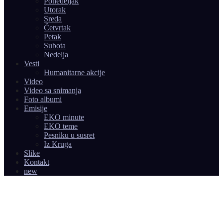
Ponedeljak
Utorak
Sreda
Četvrtak
Petak
Subota
Nedelja
Vesti
Humanitarne akcije
Video
Video sa snimanja
Foto albumi
Emisije
EKO minute
EKO teme
Pesniku u susret
Iz Kruga
Slike
Kontakt
new