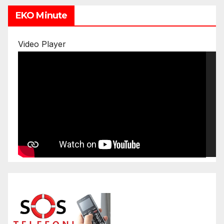
EKO Minute
Video Player
00:00
00:00
16:52