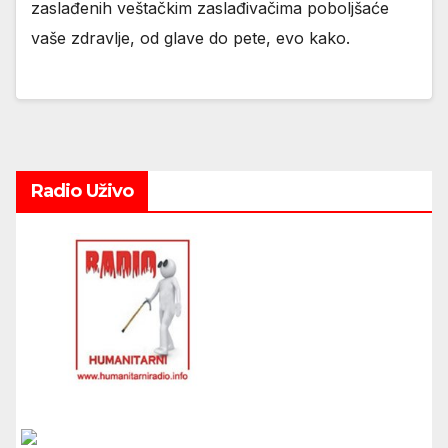
zaslađenih veštačkim zaslađivačima poboljšaće
vaše zdravlje, od glave do pete, evo kako.
Radio Uživo