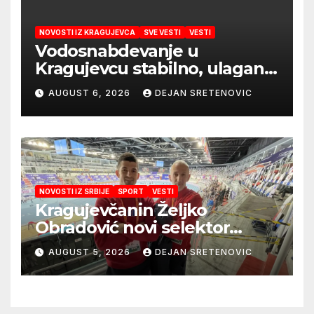
NOVOSTI IZ KRAGUJEVCA
SVE VESTI
VESTI
Vodosnabdevanje u
Kragujevcu stabilno, ulaganja
obezbedila sigurnije
AUGUST 6, 2026
DEJAN SRETENOVIC
snabdevanje
NOVOSTI IZ SRBIJE
SPORT
VESTI
Kragujevčanin Željko
Obradović novi selektor
Atletske reprezentacije Srbije
AUGUST 5, 2026
DEJAN SRETENOVIC