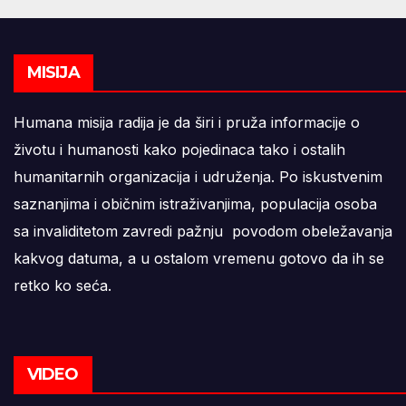
MISIJA
Humana misija radija je da širi i pruža informacije o
životu i humanosti kako pojedinaca tako i ostalih
humanitarnih organizacija i udruženja. Po iskustvenim
saznanjima i običnim istraživanjima, populacija osoba
sa invaliditetom zavredi pažnju povodom obeležavanja
kakvog datuma, a u ostalom vremenu gotovo da ih se
retko ko seća.
VIDEO