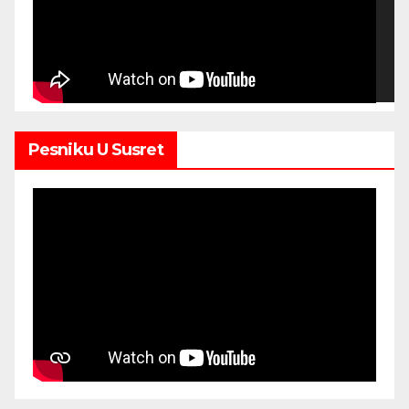
Pesniku U Susret
00:00
00:00
11:56