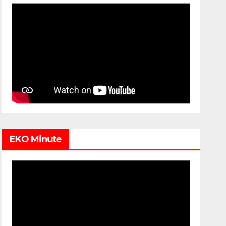
EKO Minute
Video
Player