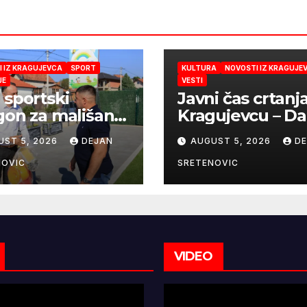
 IZ KRAGUJEVCA
SPORT
KULTURA
NOVOSTI IZ KRAGUJE
JE
VESTI
 sportski
Javni čas crtanj
gon za mališane
Kragujevcu – Da
ća „Duga“
česme zažive
UST 5, 2026
DEJAN
AUGUST 5, 2026
D
NOVIC
SRETENOVIC
VIDEO