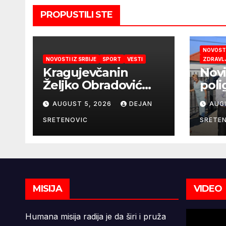
PROPUSTILI STE
NOVOSTI
NOVOSTI IZ SRBIJE
SPORT
VESTI
ZDRAVL
Kragujevčanin
Novi
Željko Obradović
poli
novi selektor
vrti
AUGUST 5, 2026
DEJAN
AUG
Atletske
reprezentacije
SRETENOVIC
SRETE
Srbije
MISIJA
VIDEO
Humana misija radija je da širi i pruža