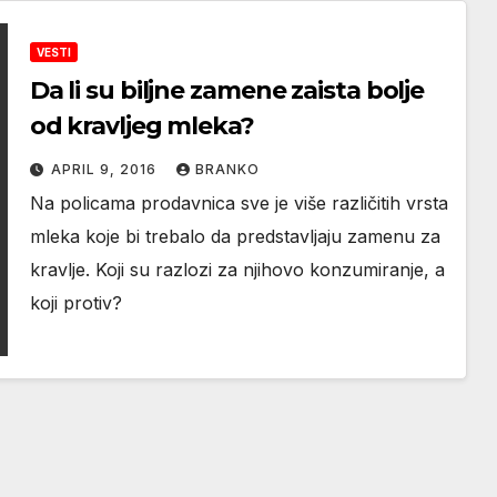
VESTI
Da li su biljne zamene zaista bolje
od kravljeg mleka?
APRIL 9, 2016
BRANKO
Na policama prodavnica sve je više različitih vrsta
mleka koje bi trebalo da predstavljaju zamenu za
kravlje. Koji su razlozi za njihovo konzumiranje, a
koji protiv?