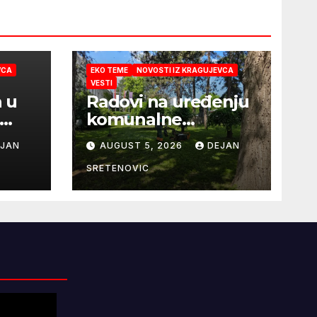
VCA
EKO TEME
NOVOSTI IZ KRAGUJEVCA
VESTI
a u
Radovi na uređenju
komunalne
infrastrukture
EJAN
AUGUST 5, 2026
DEJAN
SRETENOVIC