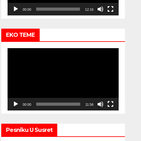
00:00
12:16
EKO TEME
Video
Player
00:00
11:56
Pesniku U Susret