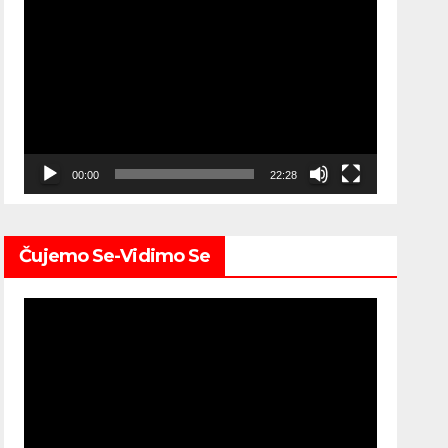
Video
Player
00:00
22:28
Čujemo Se-Vidimo Se
Video
Player