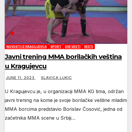
NOVOSTI IZ KRAGUJEVCA
SPORT
SVE VESTI
VESTI
Javni trening MMA borilačkih veština
u Kragujevcu
JUNE 11, 2023
SLAVICA LUKIC
U Kragujevcu je, u organizaciji MMA KG tima, održan
javni trening na kome je svoje borilačke veštine mladim
MMA borcima predstavio Borislav Ćosović, jedna od
začetnika MMA scene u Srbiji…