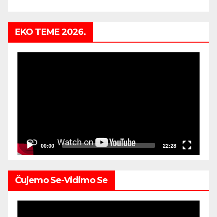
EKO TEME 2026.
Video
Player
00:00
22:28
Čujemo Se-Vidimo Se
Video