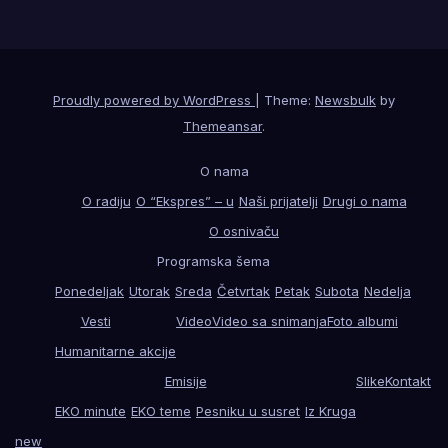
Proudly powered by WordPress
|
Theme:
Newsbulk
by
Themeansar
.
O nama
O radiju
O “Ekspres” – u
Naši prijatelji
Drugi o nama
O osnivaču
Programska šema
Ponedeljak
Utorak
Sreda
Četvrtak
Petak
Subota
Nedelja
Vesti
Video
Video sa snimanja
Foto albumi
Humanitarne akcije
Emisije
Slike
Kontakt
EKO minute
EKO teme
Pesniku u susret
Iz Kruga
new