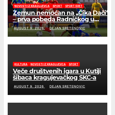
NOVOSTI IZ KRAGUJEVCA
SPORT
SPORT SVET
Zemun nemoćan na „Čika Dači“
– prva pobeda Radničkog u
drugom mandatu Feđe Dudića
AUGUST 9, 2026
DEJAN SRETENOVIC
KULTURA
NOVOSTI IZ KRAGUJEVCA
SPORT
Veče društvenih igara u Kutiji
šibaca kragujevačkog SKC-a
AUGUST 9, 2026
DEJAN SRETENOVIC