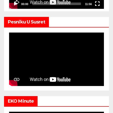
00:00
11:56
Pesniku U Susret
EKO Minute