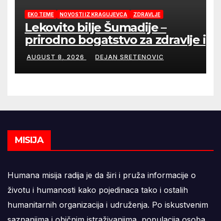
EKO TEME
NOVOSTI IZ KRAGUJEVCA
ZDRAVLJE
Lekovito bilje Šumadije –
prirodno bogatstvo za zdravlje i
domaće čajeve
AUGUST 8, 2026
DEJAN SRETENOVIC
MISIJA
Humana misija radija je da širi i pruža informacije o
životu i humanosti kako pojedinaca tako i ostalih
humanitarnih organizacija i udruženja. Po iskustvenim
saznanjima i običnim istraživanjima, populacija osoba