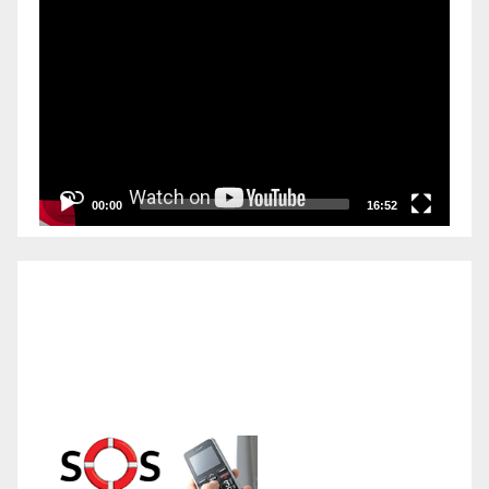
Video
Player
00:00
16:52