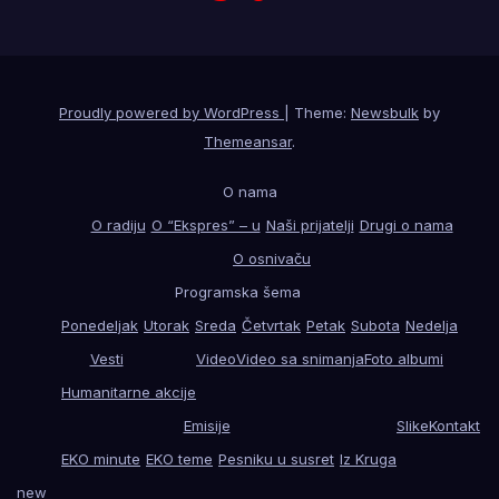
Proudly powered by WordPress
|
Theme:
Newsbulk
by
Themeansar
.
O nama
O radiju
O “Ekspres” – u
Naši prijatelji
Drugi o nama
O osnivaču
Programska šema
Ponedeljak
Utorak
Sreda
Četvrtak
Petak
Subota
Nedelja
Vesti
Video
Video sa snimanja
Foto albumi
Humanitarne akcije
Emisije
Slike
Kontakt
EKO minute
EKO teme
Pesniku u susret
Iz Kruga
new