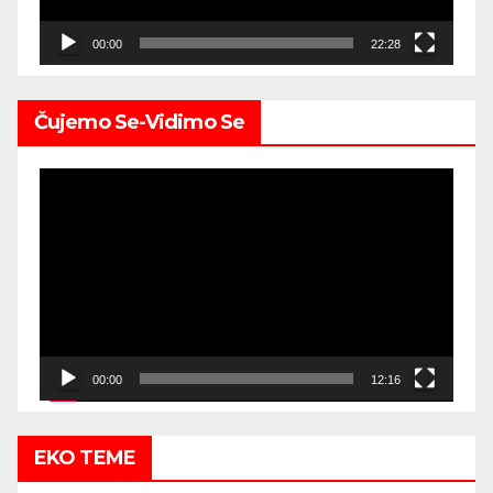
00:00
22:28
Čujemo Se-Vidimo Se
Video
Player
00:00
12:16
EKO TEME