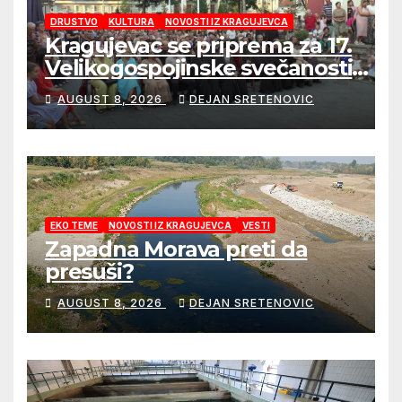
DRUSTVO
KULTURA
NOVOSTI IZ KRAGUJEVCA
Kragujevac se priprema za 17.
Velikogospojinske svečanosti
koje počinju 27. avgusta!
AUGUST 8, 2026
DEJAN SRETENOVIC
EKO TEME
NOVOSTI IZ KRAGUJEVCA
VESTI
Zapadna Morava preti da
presuši?
AUGUST 8, 2026
DEJAN SRETENOVIC