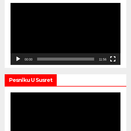
Video
Player
00:00
11:56
Pesniku U Susret