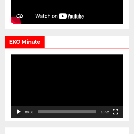
EKO Minute
Video
Player
00:00
16:52