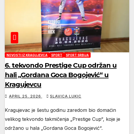
NOVOSTI IZ KRAGUJEVCA
SPORT
SPORT SRBIJA
6. tekvondo Prestige Cup održan u
hali „Gordana Goca Bogojević“ u
Kragujevcu
APRIL 25, 2026
SLAVICA LUKIC
Kragujevac je šestu godinu zaredom bio domaćin
velikog tekvondo takmičenja „Prestige Cup“, koje je
održano u hala „Gordana Goca Bogojević“.