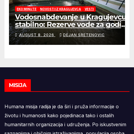
EKO MINUTE
NOVOSTI IZ KRAGUJEVCA
VESTI
Vodosnabdevanje u Kragujevcu
stabilno: Rezerve vode za godinu
dana
AUGUST 8, 2026
DEJAN SRETENOVIC
MISIJA
Humana misija radija je da širi i pruža informacije o
životu i humanosti kako pojedinaca tako i ostalih
humanitarnih organizacija i udruženja. Po iskustvenim
saznanjima i običnim istraživanjima, populacija osoba