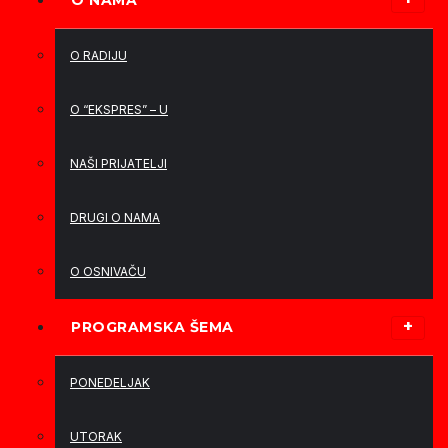
O NAMA
O RADIJU
O “EKSPRES” – U
NAŠI PRIJATELJI
DRUGI O NAMA
O OSNIVAČU
PROGRAMSKA ŠEMA
PONEDELJAK
UTORAK