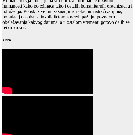
Humana misija radija je da širi i pruža informacije o životu i
humanosti kako pojedinaca tako i ostalih humanitarnih organizacija i
udruženja. Po iskustvenim saznanjima i običnim istraživanjima,
populacija osoba sa invaliditetom zavredi pažnju povodom
obeležavanja kakvog datuma, a u ostalom vremenu gotovo da ih se
retko ko seća.
Video