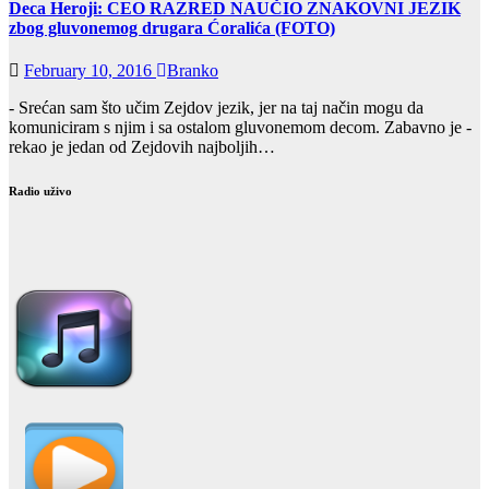
Deca Heroji: CEO RAZRED NAUČIO ZNAKOVNI JEZIK
zbog gluvonemog drugara Ćoralića (FOTO)
February 10, 2016
Branko
- Srećan sam što učim Zejdov jezik, jer na taj način mogu da
komuniciram s njim i sa ostalom gluvonemom decom. Zabavno je -
rekao je jedan od Zejdovih najboljih…
Radio uživo