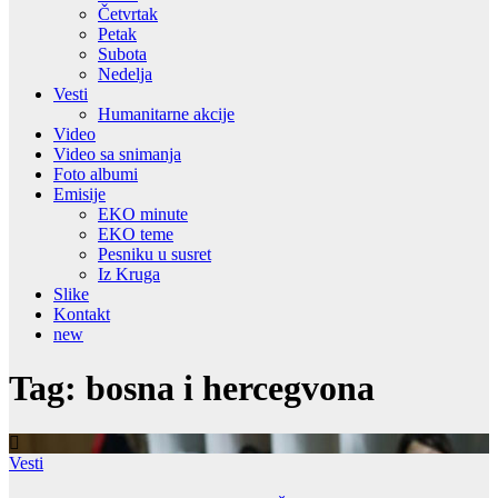
Četvrtak
Petak
Subota
Nedelja
Vesti
Humanitarne akcije
Video
Video sa snimanja
Foto albumi
Emisije
EKO minute
EKO teme
Pesniku u susret
Iz Kruga
Slike
Kontakt
new
Tag:
bosna i hercegvona
Vesti