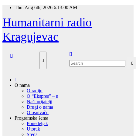
Skip
Thu. Aug 6th, 2026
6:13:00 AM
to
content
Humanitarni radio
Kragujevac
O nama
O radiju
O “Ekspres” – u
Naši prijatelji
Drugi o nama
O osnivaču
Programska šema
Ponedeljak
Utorak
Sreda