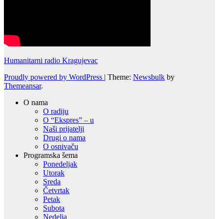
Humanitarni radio Kragujevac
Proudly powered by WordPress
|
Theme:
Newsbulk
by
Themeansar
.
O nama
O radiju
O “Ekspres” – u
Naši prijatelji
Drugi o nama
O osnivaču
Programska šema
Ponedeljak
Utorak
Sreda
Četvrtak
Petak
Subota
Nedelja