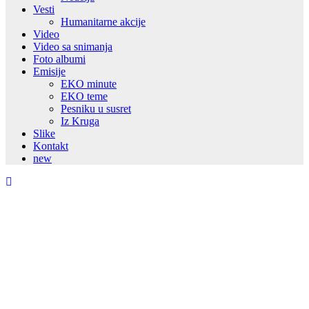
Vesti
Humanitarne akcije
Video
Video sa snimanja
Foto albumi
Emisije
EKO minute
EKO teme
Pesniku u susret
Iz Kruga
Slike
Kontakt
new