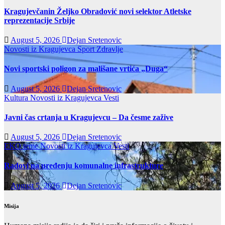
Kragujevčanin Željko Obradović novi selektor Atletske
reprezentacije Srbije
August 5, 2026
Dejan Sretenovic
Novosti iz Kragujevca
Sport
Zdravlje
Novi sportski poligon za mališane vrtića „Duga“
August 5, 2026
Dejan Sretenovic
Kultura
Novosti iz Kragujevca
Vesti
Javni čas crtanja u Kragujevcu – Da česme zažive
August 5, 2026
Dejan Sretenovic
EKO teme
Novosti iz Kragujevca
Vesti
Radovi na uređenju komunalne infrastrukture
August 5, 2026
Dejan Sretenovic
Misija