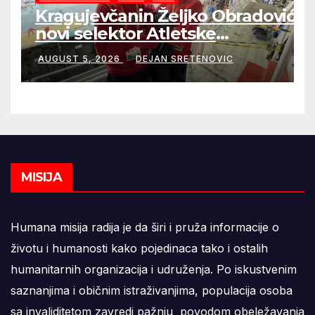
Kragujevčanin Željko Obradović
novi selektor Atletske
reprezentacije Srbije
AUGUST 5, 2026
DEJAN SRETENOVIC
MISIJA
Humana misija radija je da širi i pruža informacije o
životu i humanosti kako pojedinaca tako i ostalih
humanitarnih organizacija i udruženja. Po iskustvenim
saznanjima i običnim istraživanjima, populacija osoba
sa invaliditetom zavredi pažnju povodom obeležavanja