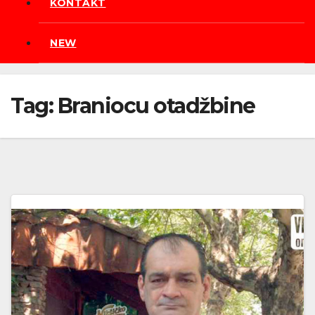
KONTAKT
NEW
Tag:
Braniocu otadžbine