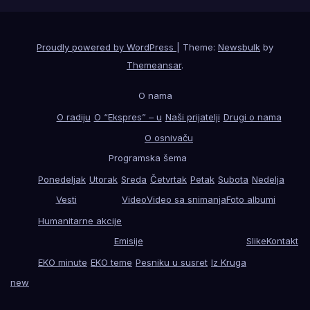
Proudly powered by WordPress
|
Theme:
Newsbulk
by
Themeansar
.
O nama
O radiju
O “Ekspres” – u
Naši prijatelji
Drugi o nama
O osnivaču
Programska šema
Ponedeljak
Utorak
Sreda
Četvrtak
Petak
Subota
Nedelja
Vesti
Video
Video sa snimanja
Foto albumi
Humanitarne akcije
Emisije
Slike
Kontakt
EKO minute
EKO teme
Pesniku u susret
Iz Kruga
new