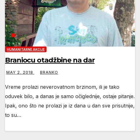
HUMANITARNE AKCIJE
Braniocu otadžbine na dar
MAY 2, 2018
BRANKO
Vreme prolazi neverovatnom brzinom, ili je tako
oduvek bilo, a danas je samo očiglednije, ostaje pitanje.
Ipak, ono što ne prolazi je iz dana u dan sve prisutnije,
to su…